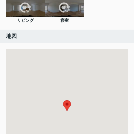
リビング
寝室
地図