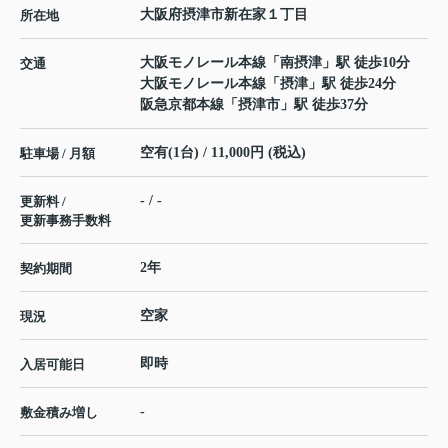
大阪府
摂津市
新在家
１丁目
所在地
大阪モノレール本線
「
南摂津
」駅 徒歩10分
交通
大阪モノレール本線
「
摂津
」駅 徒歩24分
阪急京都本線
「
摂津市
」駅 徒歩37分
空有(1台) / 11,000円 (税込)
駐車場 / 月額
- / -
更新料 /
更新事務手数料
2年
契約期間
空家
現況
即時
入居可能日
-
敷金積み増し