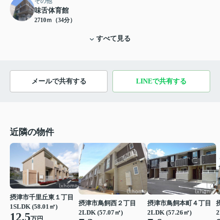
その他
味舌体育館
2710ｍ（34分）
すべて見る
メールで共有する
LINEで共有する
近隣の物件
摂津市千里丘東１丁目
摂津市鳥飼西２丁目
摂津市鳥飼本町４丁目
1SLDK (58.01㎡)
2LDK (57.07㎡)
2LDK (57.26㎡)
2
12.5
万円