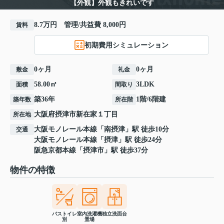
【外観】外観もきれいです
8.7万円 管理/共益費 8,000円
賃料
初期費用シミュレーション
0ヶ月
0ヶ月
敷金
礼金
58.00㎡
3LDK
面積
間取り
築36年
1階/6階建
築年数
所在階
大阪府
摂津市
新在家
１丁目
所在地
大阪モノレール本線
「
南摂津
」駅 徒歩10分
交通
大阪モノレール本線
「
摂津
」駅 徒歩24分
阪急京都本線
「
摂津市
」駅 徒歩37分
物件の特徴
バストイレ
室内洗濯機
独立洗面台
別
置場