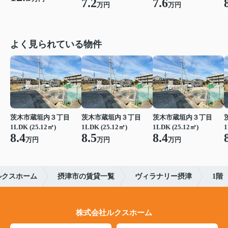
7.2
7.6
万円
万円
よく見られている物件
茨木市蔵垣内３丁目
茨木市蔵垣内３丁目
茨木市蔵垣内３丁目
1LDK (25.12㎡)
1LDK (25.12㎡)
1LDK (25.12㎡)
1
8.4
8.5
8.4
万円
万円
万円
ルクスホーム
摂津市の賃貸一覧
ヴィラナリー摂津
1階
株式会社ルクスホーム