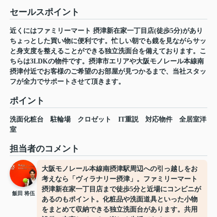
セールスポイント
近くにはファミリーマート 摂津新在家一丁目店(徒歩5分)があり
ちょっとした買い物に便利です。忙しい朝でも鏡を見ながらサッ
と身支度を整えることができる独立洗面台を備えております。こ
ちらは3LDKの物件です。摂津市エリアや大阪モノレール本線南
摂津付近でお客様のご希望のお部屋が見つかるまで、当社スタッ
フが全力でサポートさせて頂きます。
ポイント
洗面化粧台
駐輪場
クロゼット
IT重説
対応物件
全居室洋
室
担当者のコメント
大阪モノレール本線南摂津駅周辺への引っ越しをお
考えなら「ヴィラナリー摂津」。ファミリーマート
摂津新在家一丁目店まで徒歩5分と近場にコンビニが
飯田 将伍
あるのもポイント。化粧品や洗面道具といった小物
をまとめて収納できる独立洗面台があります。共用