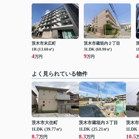
茨木市末広町
茨木市蔵垣内２丁目
1R (13.60㎡)
3LDK (68.98㎡)
1
4
9
4
万円
万円
よく見られている物件
茨木市大住町
茨木市蔵垣内３丁目
茨木市
1LDK (39.77㎡)
1LDK (25.21㎡)
1LDK 
8.7
8.3
10.5
万円
万円