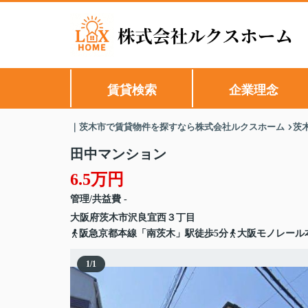
賃貸検索
企業理念
｜茨木市で賃貸物件を探すなら株式会社ルクスホーム
茨
田中マンション
6.5万円
管理/共益費 -
大阪府
茨木市
沢良宜西
３丁目
阪急京都本線「南茨木」駅徒歩5分
大阪モノレール
1
/
1