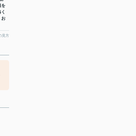
報を
絡く
くお
の見方
。
を