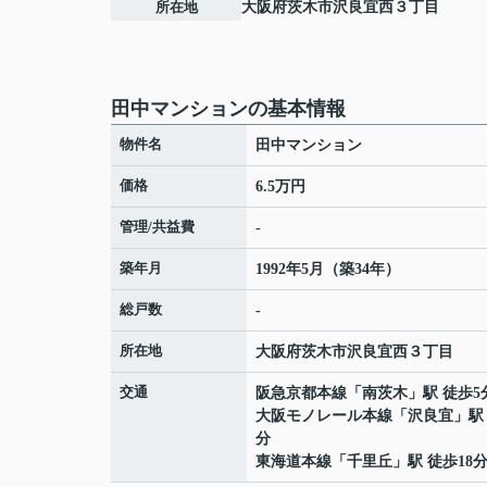
所在地
大阪府
茨木市
沢良宜西
３丁目
田中マンションの基本情報
物件名
田中マンション
価格
6.5万円
管理/共益費
-
築年月
1992年5月（築34年）
総戸数
-
所在地
大阪府
茨木市
沢良宜西
３丁目
交通
阪急京都本線
「
南茨木
」駅 徒歩5
大阪モノレール本線
「
沢良宜
」駅
分
東海道本線
「
千里丘
」駅 徒歩18