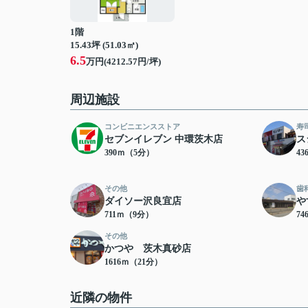
1階
15.43坪 (51.03㎡)
6.5
万円(4212.57円/坪)
周辺施設
コンビニエンスストア
寿
セブンイレブン 中環茨木店
ス
390ｍ（5分）
4
その他
歯
ダイソー沢良宜店
や
711ｍ（9分）
7
その他
かつや 茨木真砂店
1616ｍ（21分）
近隣の物件