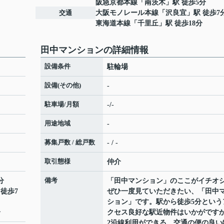
阪急京都本線
「
南茨木
」駅 徒歩5分
交通
大阪モノレール本線
「
沢良宜
」駅 徒歩7
東海道本線
「
千里丘
」駅 徒歩18分
田中マンションの詳細情報
設備条件
駐輪場
設備(その他)
-
駐車場/月額
-/-
用途地域
-
募集戸数 / 総戸数
- / -
取引態様
仲介
備考
分
「田中マンション」のここがイチオ
 徒歩7
ぜひ一度見ていただきたい、「田中
ション」です。駅から徒歩5分という
分
クセス良好な駅近物件はいかがです
2沿線利用ができる、交通の便の良い