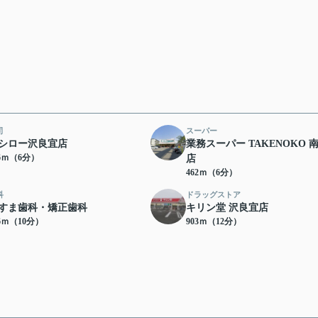
司
スーパー
シロー沢良宜店
業務スーパー TAKENOKO 
36ｍ（6分）
店
462ｍ（6分）
科
ドラッグストア
すま歯科・矯正歯科
キリン堂 沢良宜店
46ｍ（10分）
903ｍ（12分）