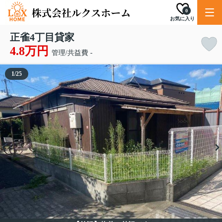
0
お気に入り
正雀4丁目貸家
4.8万円
管理/共益費 -
1
/
25