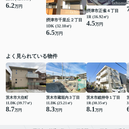
2
6.2
万円
摂津市正雀４丁目
1R (16.92㎡)
摂津市千里丘２丁目
4.5
万円
1DK (32.10㎡)
6.5
万円
よく見られている物件
茨木市大住町
茨木市蔵垣内３丁目
茨木市総持寺１丁目
1LDK (39.77㎡)
1LDK (25.21㎡)
1R (30.35㎡)
3
8.7
8.3
8.1
万円
万円
万円