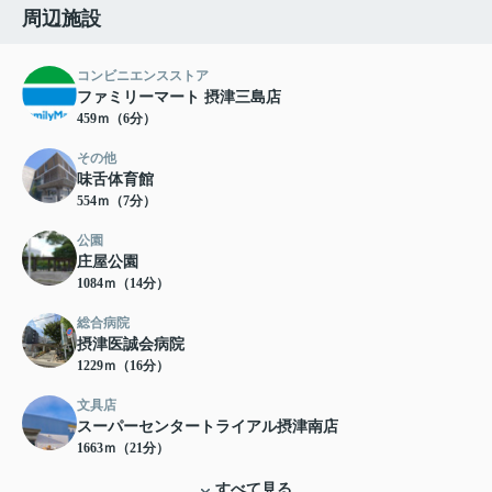
周辺施設
コンビニエンスストア
ファミリーマート 摂津三島店
459ｍ（6分）
その他
味舌体育館
554ｍ（7分）
公園
庄屋公園
1084ｍ（14分）
総合病院
摂津医誠会病院
1229ｍ（16分）
文具店
スーパーセンタートライアル摂津南店
1663ｍ（21分）
すべて見る