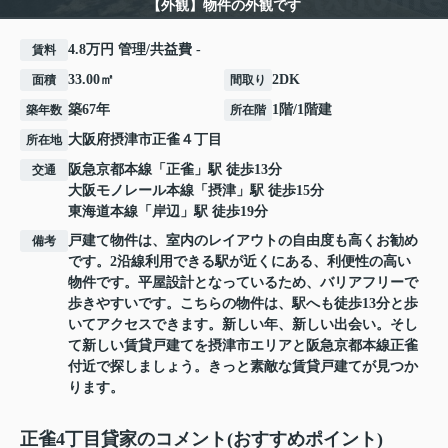
【外観】物件の外観です
4.8万円 管理/共益費 -
賃料
33.00㎡
2DK
面積
間取り
築67年
1階/1階建
築年数
所在階
大阪府
摂津市
正雀
４丁目
所在地
阪急京都本線
「
正雀
」駅 徒歩13分
交通
大阪モノレール本線
「
摂津
」駅 徒歩15分
東海道本線
「
岸辺
」駅 徒歩19分
戸建て物件は、室内のレイアウトの自由度も高くお勧め
備考
です。2沿線利用できる駅が近くにある、利便性の高い
物件です。平屋設計となっているため、バリアフリーで
歩きやすいです。こちらの物件は、駅へも徒歩13分と歩
いてアクセスできます。新しい年、新しい出会い。そし
て新しい賃貸戸建てを摂津市エリアと阪急京都本線正雀
付近で探しましょう。きっと素敵な賃貸戸建てが見つか
ります。
正雀4丁目貸家のコメント(おすすめポイント)