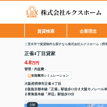
賃貸検索
企業理念
｜茨木市で賃貸物件を探すなら株式会社ルクスホーム
摂
正雀4丁目貸家
4.8
万円
管理 / 共益費 -
初期費用シミュレーション
大阪府
摂津市
正雀
４丁目
阪急京都本線「正雀」駅徒歩13分
大阪モノレール本
東海道本線「岸辺」駅徒歩19分
1
/
26