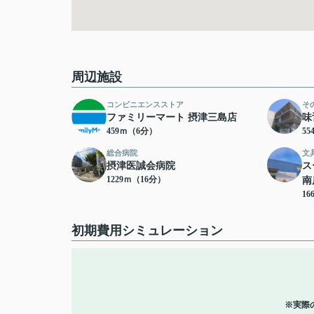
周辺施設
コンビニエンスストア
そ
ファミリーマート 摂津三島店
味
459ｍ（6分）
5
総合病院
文
摂津医誠会病院
ス
1229ｍ（16分）
南
16
初期費用シミュレーション
※実際