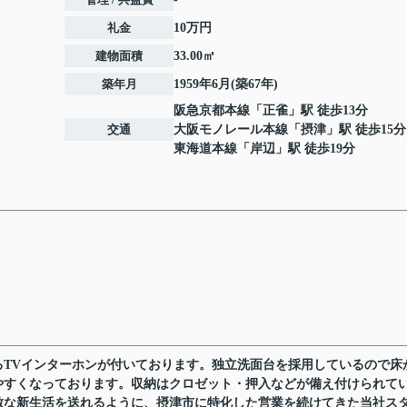
礼金
10万円
建物面積
33.00㎡
築年月
1959年6月(築67年)
阪急京都本線
「
正雀
」駅 徒歩13分
交通
大阪モノレール本線
「
摂津
」駅 徒歩15分
東海道本線
「
岸辺
」駅 徒歩19分
るTVインターホンが付いております。独立洗面台を採用しているので床
やすくなっております。収納はクロゼット・押入などが備え付けられて
敵な新生活を送れるように、摂津市に特化した営業を続けてきた当社ス