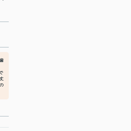
歯
で
丈
の