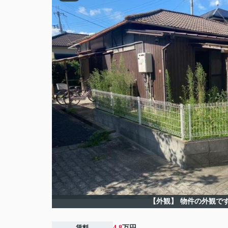
【外観】
物件の外観で
賃料
4.8
万円