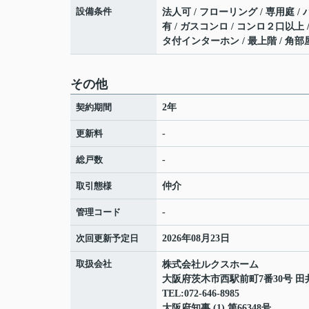
設備条件
法人可 / フローリング / 専用庭 / 
有 / ガスコンロ / コンロ２口以上 
タ付インターホン / 最上階 / 角部
その他
契約期間
2年
更新料
-
総戸数
-
取引態様
仲介
管理コード
-
次回更新予定日
2026年08月23日
取扱会社
株式会社ルクスホーム
大阪府茨木市西駅前町7番30号 田
TEL:072-646-8985
大阪府知事 (1) 第66348号