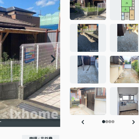
す
管理 / 共益費
-