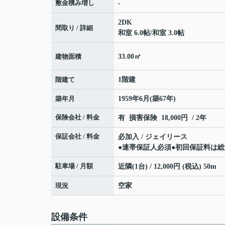
敷金積み増し
-
2DK
間取り / 詳細
和室 6.0帖
/
和室 3.0帖
建物面積
33.00㎡
階建て
1階建
築年月
1959年6月(築67年)
保険会社 / 料金
有 損害保険 18,000円 / 2年
保証会社 / 料金
必加入 / ジェイリース
●連帯保証人必須●初回保証料は総賃料
駐車場 / 月額
近隣(1台) / 12,000円 (税込) 50m
現況
空家
設備条件