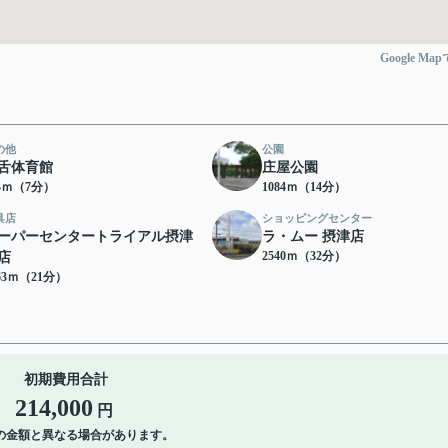
Google Ma
の他
公園
舌体育館
庄屋公園
54ｍ（7分）
1084ｍ（14分）
具店
ショッピングセンター
ーパーセンタートライアル摂津
ラ・ムー 摂津店
2540ｍ（32分）
店
63ｍ（21分）
初期費用合計
214,000
円
の金額と異なる場合があります。