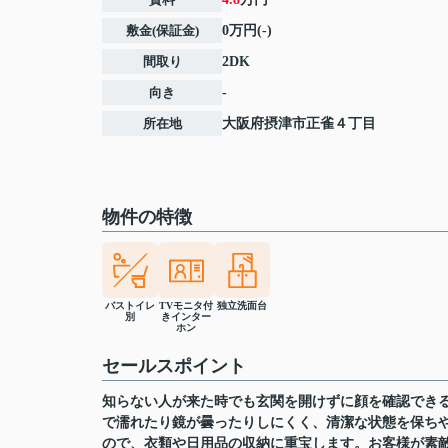
敷金(保証金)
0万円(-)
間取り
2DK
向き
-
所在地
大阪府
摂津市
正雀
４丁目
物件の特徴
バストイレ
TVモニタ付
独立洗面台
別
きインター
ホン
セールスポイント
知らない人が来た時でも玄関を開けずに顔を確認でき
で濡れたり鏡が曇ったりしにくく、清潔な状態を保ち
ので、衣類や日用品の収納に重宝します。お客様が素