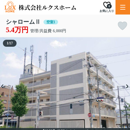
0
お気に入り
シャロームⅡ
空室1
5.4万円
管理/共益費 6,000円
1
/
17