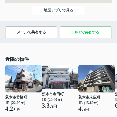
地図アプリで見る
メールで共有する
LINEで共有する
近隣の物件
茨木市寺田町
茨木市竹橋町
茨木市末広町
1K (20.00㎡)
3
1R (22.00㎡)
1R (13.60㎡)
3.3
万円
4.2
4
万円
万円