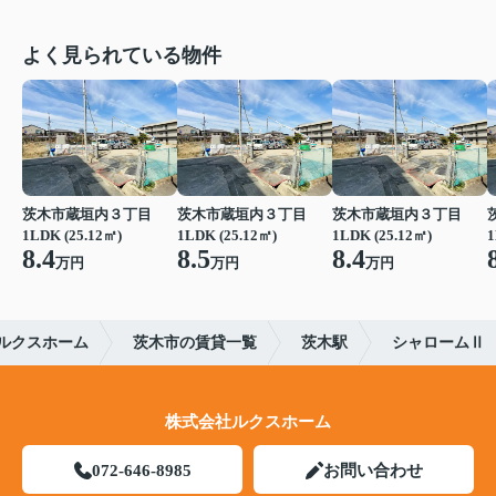
よく見られている物件
茨木市蔵垣内３丁目
茨木市蔵垣内３丁目
茨木市蔵垣内３丁目
1LDK (25.12㎡)
1LDK (25.12㎡)
1LDK (25.12㎡)
1
8.4
8.5
8.4
万円
万円
万円
ルクスホーム
茨木市の賃貸一覧
茨木駅
シャロームⅡ
株式会社ルクスホーム
072-646-8985
お問い合わせ