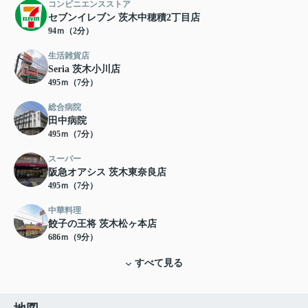
コンビニエンスストア
セブンイレブン 茨木中穂積2丁目店
94ｍ（2分）
生活雑貨店
Seria 茨木小川店
495ｍ（7分）
総合病院
田中病院
495ｍ（7分）
スーパー
阪急オアシス 茨木東奈良店
495ｍ（7分）
中華料理
餃子の王将 茨木松ヶ本店
686ｍ（9分）
すべて見る