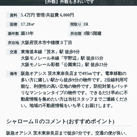
【外観】外観もきれいです
5.4万円 管理/共益費 6,000円
賃料
17.28㎡
1R
面積
間取り
築33年
3階/5階建
築年数
所在階
大阪府
茨木市
中穂積
３丁目
所在地
東海道本線
「
茨木
」駅 徒歩9分
交通
大阪モノレール本線
「
宇野辺
」駅 徒歩15分
大阪モノレール彩都
「
公園東口
」駅 徒歩23分
阪急オアシス 茨木東奈良店まで495mです。電車移動の
備考
多い方に嬉しい駅から徒歩9分の物件です。2沿線利用可
能な、利便性の高い立地の物件です。防犯対策もバッチ
リなマンションタイプの物件です。できるだけ早めに不
動産情報を集めたい方は当社スタッフまでご連絡くださ
い。地域の不動産情報をいち早くお届けします。
シャロームⅡのコメント(おすすめポイント)
阪急オアシス 茨木東奈良店まで徒歩7分です。交通の便が良い、