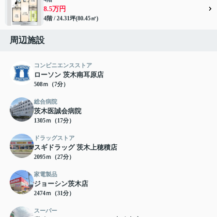
8.5万円
4階 / 24.31坪(80.45㎡)
周辺施設
コンビニエンスストア
ローソン 茨木南耳原店
508ｍ（7分）
総合病院
茨木医誠会病院
1305ｍ（17分）
ドラッグストア
スギドラッグ 茨木上穂積店
2095ｍ（27分）
家電製品
ジョーシン茨木店
2474ｍ（31分）
スーパー