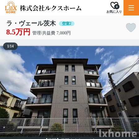
0
お気に入り
ラ・ヴェール茨木
空室2
8.5万円
管理/共益費 7,000円
1
/
14