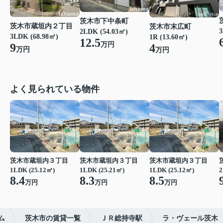
茨木市下中条町
茨木市蔵垣内２丁目
茨木市末広町
3
2LDK (54.03㎡)
3LDK (68.98㎡)
1R (13.60㎡)
12.5
万円
9
4
万円
万円
よく見られている物件
茨木市蔵垣内３丁目
茨木市蔵垣内３丁目
茨木市蔵垣内３丁目
1LDK (25.12㎡)
1LDK (25.21㎡)
1LDK (25.12㎡)
2
8.4
8.3
8.5
万円
万円
万円
ム
茨木市の賃貸一覧
ＪＲ総持寺駅
ラ・ヴェール茨木