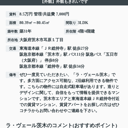
【外観】外観もきれいです
8.5万円 管理/共益費 7,000円
賃料
80.39㎡～80.45㎡
3LDK
面積
間取り
築31年
4階/4階建
築年数
所在階
大阪府
茨木市
耳原
１丁目
所在地
東海道本線
「
ＪＲ総持寺
」駅 徒歩27分
交通
阪急京都本線
「
茨木市
」駅 バス11分 阪急バス「五日市
（大阪府）」 停歩8分
阪急京都本線
「
総持寺
」駅 徒歩34分
ぜひ一度見ていただきたい、「ラ・ヴェール茨木」で
備考
す。多方面にアクセス可能な、2沿線利用できる物件で
す。こちらの物件には自走式駐車場があります。造りと
デザインに関して、自信をもって情報を提供できるマン
ションです。茨木市エリアと東海道本線ＪＲ総持寺付近
での賃貸マンション、賃貸アパートをお探しの方はぜひ
コチラからお問い合わせやご連絡を下さい。
ラ・ヴェール茨木のコメント(おすすめポイント)