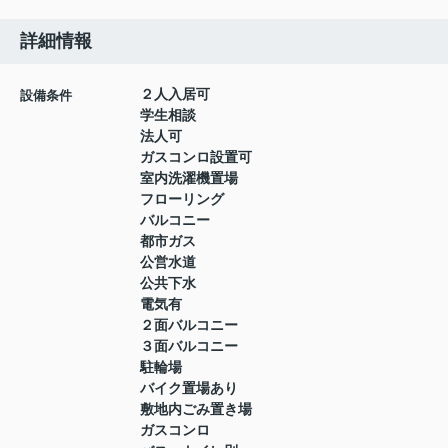
詳細情報
２人入居可
設備条件
学生相談
法人可
ガスコンロ設置可
室内洗濯機置場
フローリング
バルコニー
都市ガス
公営水道
公共下水
電気有
２面バルコニー
３面バルコニー
駐輪場
バイク置場あり
敷地内ごみ置き場
ガスコンロ