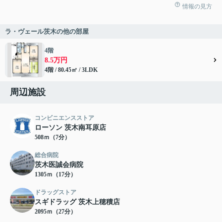
情報の見方
ラ・ヴェール茨木の他の部屋
4階
8.5万円
4階 / 80.45㎡ / 3LDK
周辺施設
コンビニエンスストア
ローソン 茨木南耳原店
508ｍ（7分）
総合病院
茨木医誠会病院
1305ｍ（17分）
ドラッグストア
スギドラッグ 茨木上穂積店
2095ｍ（27分）