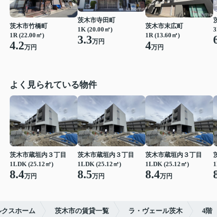
茨木市寺田町
茨木市竹橋町
茨木市末広町
1K (20.00㎡)
3
1R (22.00㎡)
1R (13.60㎡)
3.3
万円
4.2
4
万円
万円
よく見られている物件
茨木市蔵垣内３丁目
茨木市蔵垣内３丁目
茨木市蔵垣内３丁目
1LDK (25.12㎡)
1LDK (25.12㎡)
1LDK (25.12㎡)
1
8.4
8.5
8.4
万円
万円
万円
ルクスホーム
茨木市の賃貸一覧
ラ・ヴェール茨木
4階