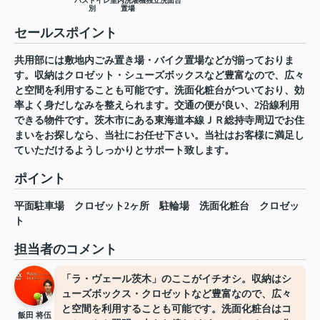
バストイレ
室内洗濯機
独立洗面台
別
置場
セールスポイント
共用部には敷地内ごみ置き場・バイク置場などが揃っておりま
す。収納はクロゼット・シューズボックスなど豊富なので、広々
と空間を利用することも可能です。洗面化粧台がついており、効
率よく身だしなみを整えられます。交通の便が良い、2沿線利用
できる物件です。茨木市にある東海道本線ＪＲ総持寺周辺でお住
まいをお探しなら、当社にお任せ下さい。当社はお客様に満足し
ていただけるようしっかりとサポート致します。
ポイント
平面駐車場
クロゼット2ヶ所
駐輪場
洗面化粧台
クロゼッ
ト
担当者のコメント
「ラ・ヴェール茨木」のここがイチオシ。収納はシ
ューズボックス・クロゼットなど豊富なので、広々
と空間を利用することも可能です。洗面化粧台はコ
飯田 将伍