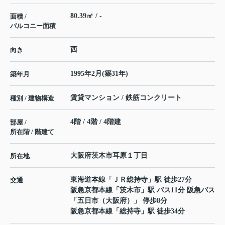
80.39㎡ / -
面積 /
バルコニー面積
西
向き
1995年2月(築31年)
築年月
賃貸マンション / 鉄筋コンクリート
種別 / 建物構造
4階 / 4階 / 4階建
部屋 /
所在階 / 階建て
大阪府
茨木市
耳原
１丁目
所在地
東海道本線
「
ＪＲ総持寺
」駅 徒歩27分
交通
阪急京都本線
「
茨木市
」駅 バス11分 阪急バス
「五日市（大阪府）」 停歩8分
阪急京都本線
「
総持寺
」駅 徒歩34分