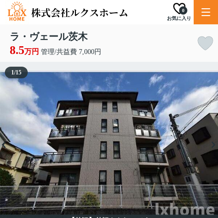
0
お気に入り
ラ・ヴェール茨木
8.5
万円
管理/共益費 7,000円
1
/
15