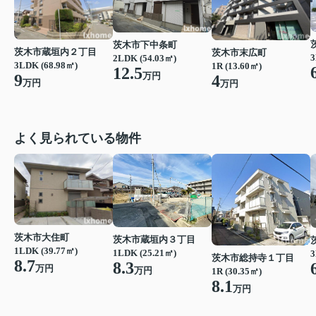
茨木市下中条町
茨木市蔵垣内２丁目
茨木市末広町
3
2LDK (54.03㎡)
3LDK (68.98㎡)
1R (13.60㎡)
12.5
万円
9
4
万円
万円
よく見られている物件
茨木市大住町
茨木市蔵垣内３丁目
1LDK (39.77㎡)
1LDK (25.21㎡)
3
茨木市総持寺１丁目
8.7
8.3
万円
万円
1R (30.35㎡)
8.1
万円