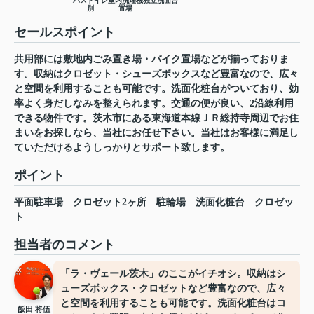
バストイレ
室内洗濯機
独立洗面台
別
置場
セールスポイント
共用部には敷地内ごみ置き場・バイク置場などが揃っておりま
す。収納はクロゼット・シューズボックスなど豊富なので、広々
と空間を利用することも可能です。洗面化粧台がついており、効
率よく身だしなみを整えられます。交通の便が良い、2沿線利用
できる物件です。茨木市にある東海道本線ＪＲ総持寺周辺でお住
まいをお探しなら、当社にお任せ下さい。当社はお客様に満足し
ていただけるようしっかりとサポート致します。
ポイント
平面駐車場
クロゼット2ヶ所
駐輪場
洗面化粧台
クロゼッ
ト
担当者のコメント
「ラ・ヴェール茨木」のここがイチオシ。収納はシ
ューズボックス・クロゼットなど豊富なので、広々
と空間を利用することも可能です。洗面化粧台はコ
飯田 将伍