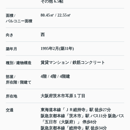
その他 6.5帖
80.45㎡ / 22.55㎡
面積 /
バルコニー面積
西
向き
1995年2月(築31年)
築年月
賃貸マンション / 鉄筋コンクリート
種別 / 建物構造
4階 / 4階 / 4階建
部屋 /
所在階 / 階建て
大阪府
茨木市
耳原
１丁目
所在地
東海道本線
「
ＪＲ総持寺
」駅 徒歩27分
交通
阪急京都本線
「
茨木市
」駅 バス11分 阪急バス
「五日市（大阪府）」 停歩8分
阪急京都本線
「
総持寺
」駅 徒歩34分