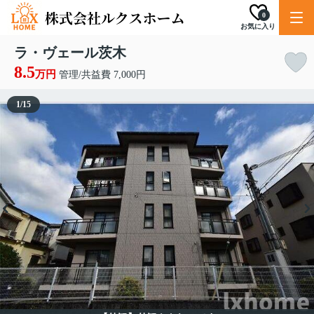
0
お気に入り
ラ・ヴェール茨木
8.5
万円
管理/共益費 7,000円
1
/
15