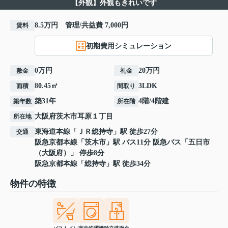
【外観】外観もきれいです
8.5万円 管理/共益費 7,000円
賃料
初期費用シミュレーション
0万円
20万円
敷金
礼金
80.45㎡
3LDK
面積
間取り
築31年
4階/4階建
築年数
所在階
大阪府
茨木市
耳原
１丁目
所在地
東海道本線
「
ＪＲ総持寺
」駅 徒歩27分
交通
阪急京都本線
「
茨木市
」駅 バス11分 阪急バス「五日市
（大阪府）」 停歩8分
阪急京都本線
「
総持寺
」駅 徒歩34分
物件の特徴