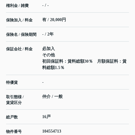
- / -
権利金 / 雑費
有 / 20,000円
保険加入 / 料金
- / 2年
保険名 / 保険期間
必加入
保証会社 / 料金
その他
初回保証料：賃料総額30％ 月額保証料：賃
料総額1.5％
-
特優賃
仲介 / 一般
取引態様 /
賃貸区分
16戸
総戸数
104554713
物件番号