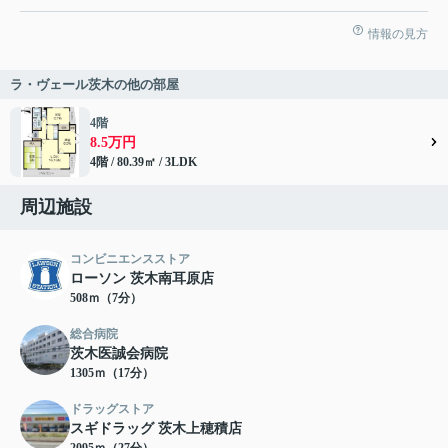
情報の見方
ラ・ヴェール茨木の他の部屋
4階
8.5万円
4階 / 80.39㎡ / 3LDK
周辺施設
コンビニエンスストア
ローソン 茨木南耳原店
508ｍ（7分）
総合病院
茨木医誠会病院
1305ｍ（17分）
ドラッグストア
スギドラッグ 茨木上穂積店