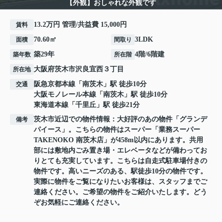
【外観】おしゃれな外観です
13.2万円 管理/共益費 15,000円
賃料
70.60㎡
3LDK
面積
間取り
築29年
4階/6階建
築年数
所在階
大阪府
茨木市
沢良宜西
３丁目
所在地
阪急京都本線
「
南茨木
」駅 徒歩10分
交通
大阪モノレール本線
「
南茨木
」駅 徒歩10分
東海道本線
「
千里丘
」駅 徒歩21分
茨木市近辺での物件情報：大好評のあの物件「グランデ
備考
パイース」。こちらの物件はスーパー「業務スーパー
TAKENOKO 南茨木店」が458m以内にあります。共用
部には敷地内ごみ置き場・エレベータなどが備わってお
りとても充実しています。こちらは自走式駐車場付きの
物件です。高いニーズのある、駅徒歩10分の物件です。
実際に物件をご覧になりたいお客様は、スタッフまでご
連絡ください。ご希望の物件をご紹介いたします。どう
ぞお気軽にご連絡ください。