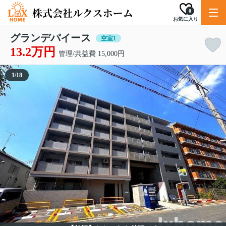
0
お気に入り
グランデパイース
空室1
13.2万円
管理/共益費 15,000円
1
/
18