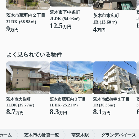
茨木市下中条町
茨木市蔵垣内２丁目
茨木市末広町
3
2LDK (54.03㎡)
3LDK (68.98㎡)
1R (13.60㎡)
12.5
万円
9
4
万円
万円
よく見られている物件
茨木市大住町
茨木市蔵垣内３丁目
茨木市総持寺１丁目
1LDK (39.77㎡)
1LDK (25.21㎡)
1R (30.35㎡)
3
8.7
8.3
8.1
万円
万円
万円
ホーム
茨木市の賃貸一覧
南茨木駅
グランデパイース