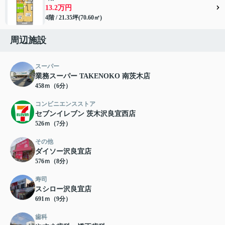
13.2万円
4階 / 21.35坪(70.60㎡)
周辺施設
スーパー
業務スーパー TAKENOKO 南茨木店
458ｍ（6分）
コンビニエンスストア
セブンイレブン 茨木沢良宜西店
526ｍ（7分）
その他
ダイソー沢良宜店
576ｍ（8分）
寿司
スシロー沢良宜店
691ｍ（9分）
歯科