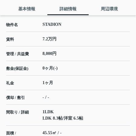
基本情報
詳細情報
周辺環境
STADION
物件名
7.2万円
賃料
8,000円
管理 / 共益費
0ヶ月(-)
敷金(保証金)
1ヶ月
礼金
- / -
償却 / 敷引
1LDK
間取り / 詳細
LDK 8.3帖
/
洋室 6.5帖
45.55㎡ / -
面積 /