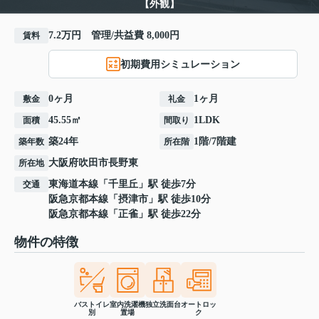
【外観】
7.2万円 管理/共益費 8,000円
賃料
初期費用シミュレーション
0ヶ月
1ヶ月
敷金
礼金
45.55㎡
1LDK
面積
間取り
築24年
1階/7階建
築年数
所在階
大阪府
吹田市
長野東
所在地
東海道本線
「
千里丘
」駅 徒歩7分
交通
阪急京都本線
「
摂津市
」駅 徒歩10分
阪急京都本線
「
正雀
」駅 徒歩22分
物件の特徴
バストイレ
室内洗濯機
独立洗面台
オートロッ
別
置場
ク