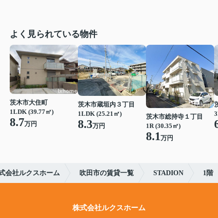
よく見られている物件
茨木市大住町
茨木市蔵垣内３丁目
1LDK (39.77㎡)
1LDK (25.21㎡)
3
茨木市総持寺１丁目
8.7
8.3
万円
万円
1R (30.35㎡)
8.1
万円
式会社ルクスホーム
吹田市の賃貸一覧
STADION
1階
株式会社ルクスホーム