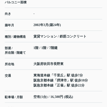
バルコニー面積
-
向き
2002年3月(築24年)
築年月
賃貸マンション / 鉄筋コンクリート
種別 / 建物構造
1階 / 1階 / 7階建
部屋 /
所在階 / 階建て
大阪府
吹田市
長野東
所在地
東海道本線
「
千里丘
」駅 徒歩7分
交通
阪急京都本線
「
摂津市
」駅 徒歩10分
阪急京都本線
「
正雀
」駅 徒歩22分
空有(1台) / 16,500円 (税込)
駐車場 / 月額