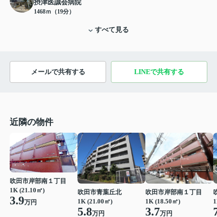
摂津医誠会病院
1468ｍ（19分）
すべて見る
メールで共有する
LINEで共有する
近隣の物件
吹田市岸部南１丁目
1K (21.10㎡)
吹田市青葉丘北
吹田市岸部南１丁目
3.9
1K (21.00㎡)
1K (18.50㎡)
1
万円
5.8
3.7
万円
万円