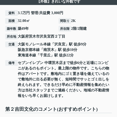
【外観】きれいな外観です
3.5万円 管理/共益費 3,000円
賃料
32.00㎡
2K
面積
間取り
築49年
2階/2階建
築年数
所在階
大阪府
茨木市
沢良宜西
２丁目
所在地
大阪モノレール本線
「
沢良宜
」駅 徒歩9分
交通
阪急京都本線
「
南茨木
」駅 徒歩10分
東海道本線
「
千里丘
」駅 徒歩22分
セブンイレブン 中環茨木店まで徒歩6分と近場にコンビ
備考
ニがあるのもポイント。最上階の物件です。こちらの物
件はアパートです。敷地内にゴミ置き場を備えているの
で敷地外に出る必要が無く、短時間でサッとゴミ出しを
終えられます。できるだけ早めに不動産情報を集めたい
方は当社スタッフまでご連絡ください。地域の不動産情
報をいち早くお届けします。
第２吉田文化のコメント(おすすめポイント)