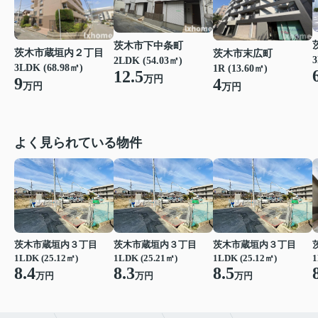
茨木市下中条町
茨木市蔵垣内２丁目
茨木市末広町
3
2LDK (54.03㎡)
3LDK (68.98㎡)
1R (13.60㎡)
12.5
万円
9
4
万円
万円
よく見られている物件
茨木市蔵垣内３丁目
茨木市蔵垣内３丁目
茨木市蔵垣内３丁目
1LDK (25.12㎡)
1LDK (25.21㎡)
1LDK (25.12㎡)
1
8.4
8.3
8.5
万円
万円
万円