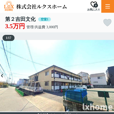
0
お気に入り
第２吉田文化
空室1
3.5万円
管理/共益費 3,000円
1
/
17