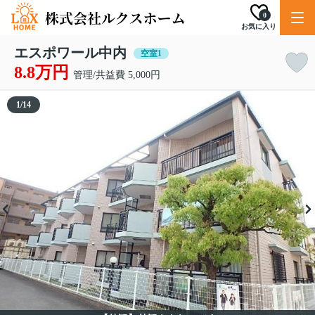
0
お気に入り
エスポワール中内
空室1
8.8万円
管理/共益費 5,000円
1
/
14