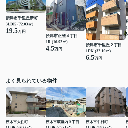
摂津市千里丘新町
3LDK (72.03㎡)
1
19.5
万円
摂津市正雀４丁目
1R (16.92㎡)
摂津市千里丘２丁目
4.5
万円
1DK (32.10㎡)
6.5
万円
よく見られている物件
茨木市大住町
茨木市蔵垣内３丁目
茨木市中村町
1LDK (39.77㎡)
1LDK (25.21㎡)
1LDK (46.72㎡)
1