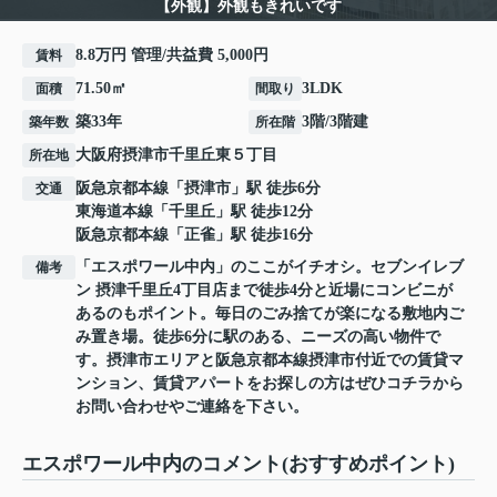
【外観】外観もきれいです
8.8万円 管理/共益費 5,000円
賃料
71.50㎡
3LDK
面積
間取り
築33年
3階/3階建
築年数
所在階
大阪府
摂津市
千里丘東
５丁目
所在地
阪急京都本線
「
摂津市
」駅 徒歩6分
交通
東海道本線
「
千里丘
」駅 徒歩12分
阪急京都本線
「
正雀
」駅 徒歩16分
「エスポワール中内」のここがイチオシ。セブンイレブ
備考
ン 摂津千里丘4丁目店まで徒歩4分と近場にコンビニが
あるのもポイント。毎日のごみ捨てが楽になる敷地内ご
み置き場。徒歩6分に駅のある、ニーズの高い物件で
す。摂津市エリアと阪急京都本線摂津市付近での賃貸マ
ンション、賃貸アパートをお探しの方はぜひコチラから
お問い合わせやご連絡を下さい。
エスポワール中内のコメント(おすすめポイント)