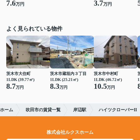
3.7
7.6
万円
万円
よく見られている物件
茨木市大住町
茨木市蔵垣内３丁目
茨木市中村町
1LDK (39.77㎡)
1LDK (25.21㎡)
1LDK (46.72㎡)
1
8.7
8.3
10.5
万円
万円
万円
ホーム
吹田市の賃貸一覧
岸辺駅
ハイツクローバーII
株式会社ルクスホーム