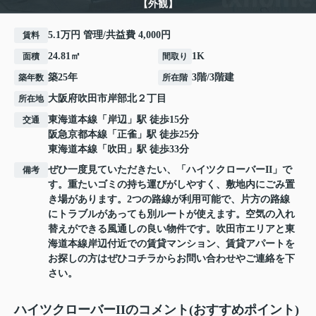
【外観】
5.1万円 管理/共益費 4,000円
賃料
24.81㎡
1K
面積
間取り
築25年
3階/3階建
築年数
所在階
大阪府
吹田市
岸部北
２丁目
所在地
東海道本線
「
岸辺
」駅 徒歩15分
交通
阪急京都本線
「
正雀
」駅 徒歩25分
東海道本線
「
吹田
」駅 徒歩33分
ぜひ一度見ていただきたい、「ハイツクローバーII」で
備考
す。重たいゴミの持ち運びがしやすく、敷地内にごみ置
き場があります。2つの路線が利用可能で、片方の路線
にトラブルがあっても別ルートが使えます。空気の入れ
替えができる風通しの良い物件です。吹田市エリアと東
海道本線岸辺付近での賃貸マンション、賃貸アパートを
お探しの方はぜひコチラからお問い合わせやご連絡を下
さい。
ハイツクローバーIIのコメント(おすすめポイント)