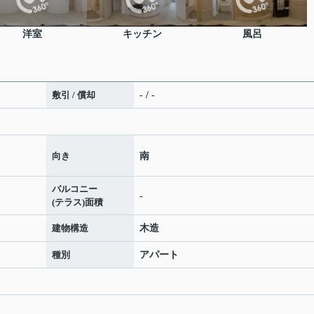
洋室
キッチン
風呂
敷引 / 償却
- / -
向き
南
バルコニー
-
(テラス)面積
建物構造
木造
種別
アパート