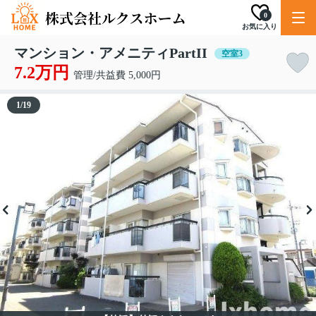
0
お気に入り
マンション・アメニティPartII
空室3
7.2万円
管理/共益費 5,000円
1
/
19