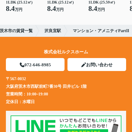
1LDK (25.12㎡)
1LDK (25.12㎡)
1LDK (25.59㎡)
1
8.4
8.4
8.4
万円
万円
万円
茨木市の賃貸一覧
沢良宜駅
マンション・アメニティPartII
株式会社ルクスホーム
072-646-8985
お問い合わせ
〒567-0032
大阪府茨木市西駅前町7番30号 田井ビル 1階
営業時間：
10:00~19:00
定休日：
水曜日