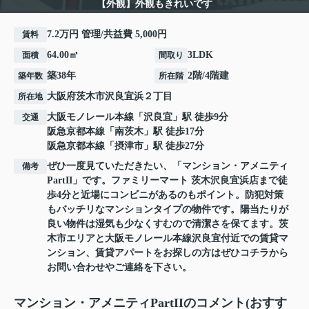
【外観】外観もきれいです
7.2万円 管理/共益費 5,000円
賃料
64.00㎡
3LDK
面積
間取り
築38年
2階/4階建
築年数
所在階
大阪府
茨木市
沢良宜浜
２丁目
所在地
大阪モノレール本線
「
沢良宜
」駅 徒歩9分
交通
阪急京都本線
「
南茨木
」駅 徒歩17分
阪急京都本線
「
摂津市
」駅 徒歩27分
ぜひ一度見ていただきたい、「マンション・アメニティ
備考
PartII」です。ファミリーマート 茨木沢良宜浜店まで徒
歩4分と近場にコンビニがあるのもポイント。防犯対策
もバッチリなマンションタイプの物件です。陽当たりが
良い物件は湿気も少なくすむので清潔さを保てます。茨
木市エリアと大阪モノレール本線沢良宜付近での賃貸マ
ンション、賃貸アパートをお探しの方はぜひコチラから
お問い合わせやご連絡を下さい。
マンション・アメニティPartIIのコメント(おすす