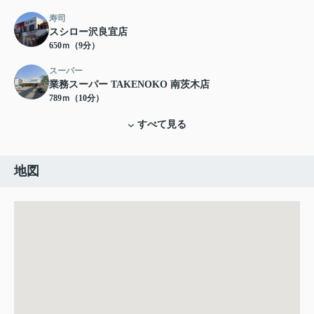
寿司
スシロー沢良宜店
650ｍ（9分）
スーパー
業務スーパー TAKENOKO 南茨木店
789ｍ（10分）
すべて見る
地図