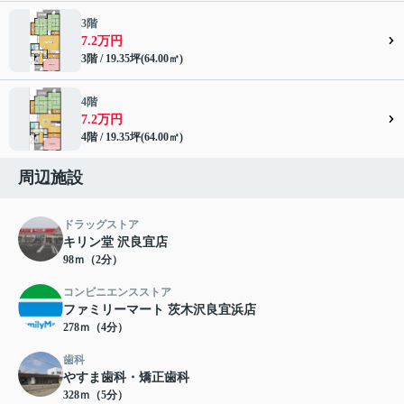
3階
7.2万円
3階 / 19.35坪(64.00㎡)
4階
7.2万円
4階 / 19.35坪(64.00㎡)
周辺施設
ドラッグストア
キリン堂 沢良宜店
98ｍ（2分）
コンビニエンスストア
ファミリーマート 茨木沢良宜浜店
278ｍ（4分）
歯科
やすま歯科・矯正歯科
328ｍ（5分）