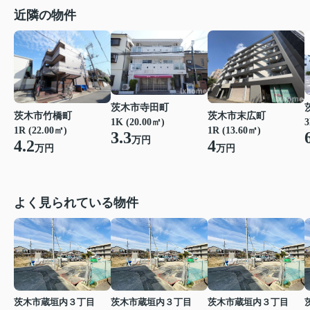
近隣の物件
茨木市寺田町
茨木市竹橋町
茨木市末広町
1K (20.00㎡)
3
1R (22.00㎡)
1R (13.60㎡)
3.3
万円
4.2
4
万円
万円
よく見られている物件
茨木市蔵垣内３丁目
茨木市蔵垣内３丁目
茨木市蔵垣内３丁目