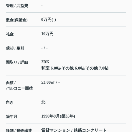
-
管理 / 共益費
0万円(-)
敷金(保証金)
10万円
礼金
- / -
償却 / 敷引
2DK
間取り / 詳細
和室 6.0帖
/
その他 6.0帖
/
その他 7.0帖
53.00㎡ / -
面積 /
バルコニー面積
北
向き
1990年9月(築35年)
築年月
賃貸マンション / 鉄筋コンクリート
種別 / 建物構造