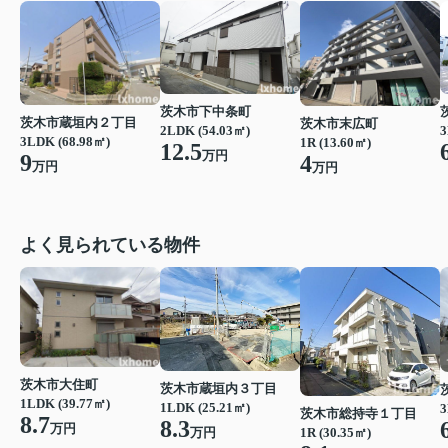
茨木市下中条町
茨木市蔵垣内２丁目
茨木市末広町
3
2LDK (54.03㎡)
3LDK (68.98㎡)
1R (13.60㎡)
12.5
万円
9
4
万円
万円
よく見られている物件
茨木市大住町
茨木市蔵垣内３丁目
1LDK (39.77㎡)
1LDK (25.21㎡)
3
茨木市総持寺１丁目
8.7
8.3
万円
万円
1R (30.35㎡)