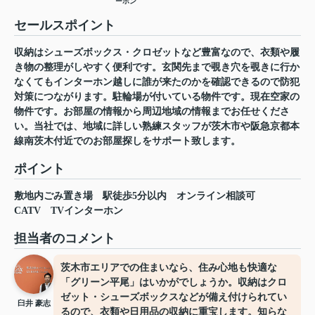
ーホン
セールスポイント
収納はシューズボックス・クロゼットなど豊富なので、衣類や履
き物の整理がしやすく便利です。玄関先まで覗き穴を覗きに行か
なくてもインターホン越しに誰が来たのかを確認できるので防犯
対策につながります。駐輪場が付いている物件です。現在空家の
物件です。お部屋の情報から周辺地域の情報までお任せくださ
い。当社では、地域に詳しい熟練スタッフが茨木市や阪急京都本
線南茨木付近でのお部屋探しをサポート致します。
ポイント
敷地内ごみ置き場
駅徒歩5分以内
オンライン相談可
CATV
TVインターホン
担当者のコメント
茨木市エリアでの住まいなら、住み心地も快適な
「グリーン平尾」はいかがでしょうか。収納はクロ
ゼット・シューズボックスなどが備え付けられてい
臼井 豪志
るので、衣類や日用品の収納に重宝します。知らな