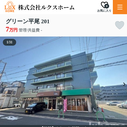
0
お気に入り
グリーン平尾 201
7
万円
管理/共益費 -
1
/
31