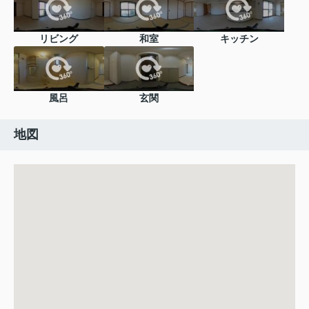
リビング
和室
キッチン
風呂
玄関
地図