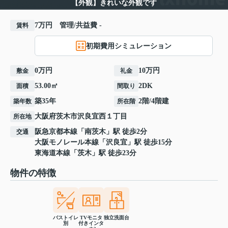
【外観】きれいな外観です
7万円 管理/共益費 -
賃料
初期費用シミュレーション
0万円
10万円
敷金
礼金
53.00㎡
2DK
面積
間取り
築35年
2階/4階建
築年数
所在階
大阪府
茨木市
沢良宜西
１丁目
所在地
阪急京都本線
「
南茨木
」駅 徒歩2分
交通
大阪モノレール本線
「
沢良宜
」駅 徒歩15分
東海道本線
「
茨木
」駅 徒歩23分
物件の特徴
バストイレ
TVモニタ
独立洗面台
別
付きインタ