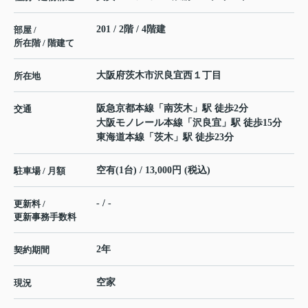
201 / 2階 / 4階建
部屋 /
所在階 / 階建て
大阪府
茨木市
沢良宜西
１丁目
所在地
阪急京都本線
「
南茨木
」駅 徒歩2分
交通
大阪モノレール本線
「
沢良宜
」駅 徒歩15分
東海道本線
「
茨木
」駅 徒歩23分
空有(1台) / 13,000円 (税込)
駐車場 / 月額
- / -
更新料 /
更新事務手数料
2年
契約期間
空家
現況