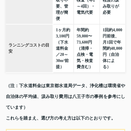
取り不
検査（年2
程度の汲
要、管
～4回）・
み取りが
理が簡
電気代要
必要
便
1ヶ月約
年間約
1回約4,000
3,100円
59,000〜
円前後、
（下水
73,600円
月1回で年
ランニングコストの目
道料金
（清掃・
間約48,000
安
／20～
点検・電
円（自治
30m³前
気・検査
体によ
提）
費含む）
る）
（注：下水道料金は東京都水道局データ、浄化槽は環境省や
自治体の平均値、汲み取り費用は八王子市の事例を参考にし
ています）
これらを踏まえ、選び方の考え方は以下のとおりです。