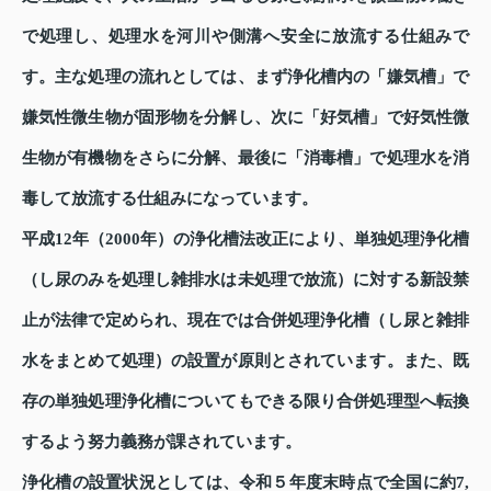
で処理し、処理水を河川や側溝へ安全に放流する仕組みで
す。主な処理の流れとしては、まず浄化槽内の「嫌気槽」で
嫌気性微生物が固形物を分解し、次に「好気槽」で好気性微
生物が有機物をさらに分解、最後に「消毒槽」で処理水を消
毒して放流する仕組みになっています。
平成12年（2000年）の浄化槽法改正により、単独処理浄化槽
（し尿のみを処理し雑排水は未処理で放流）に対する新設禁
止が法律で定められ、現在では合併処理浄化槽（し尿と雑排
水をまとめて処理）の設置が原則とされています。また、既
存の単独処理浄化槽についてもできる限り合併処理型へ転換
するよう努力義務が課されています。
浄化槽の設置状況としては、令和５年度末時点で全国に約7,