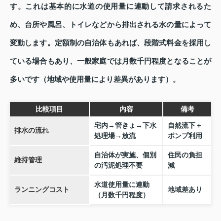
す。これは基本的に水道の使用量に連動して請求されるた
め、台所や風呂、トイレなどから排出される水の量によって
変動します。定額制の自治体もあれば、段階式料金を採用し
ている場合もあり、一般家庭では月数千円程度となることが
多いです（地域や使用量により差異があります）。
比較項目
内容
備考
宅内→管きょ→下水
自然流下＋
排水の流れ
処理場→放流
ポンプ利用
自治体が実施、個別
住民の負担
維持管理
の汚泥処理不要
減
水道使用量に連動
ランニングコスト
地域差あり
（月数千円程度）