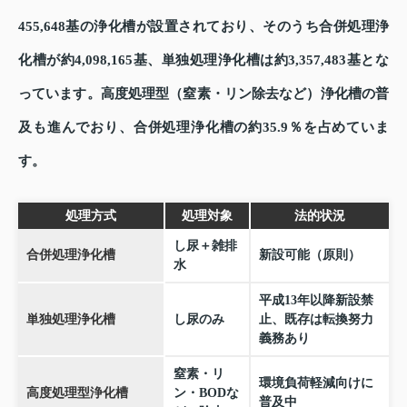
455,648基の浄化槽が設置されており、そのうち合併処理浄
化槽が約4,098,165基、単独処理浄化槽は約3,357,483基とな
っています。高度処理型（窒素・リン除去など）浄化槽の普
及も進んでおり、合併処理浄化槽の約35.9％を占めていま
す。
処理方式
処理対象
法的状況
し尿＋雑排
合併処理浄化槽
新設可能（原則）
水
平成13年以降新設禁
単独処理浄化槽
し尿のみ
止、既存は転換努力
義務あり
窒素・リ
環境負荷軽減向けに
高度処理型浄化槽
ン・BODな
普及中