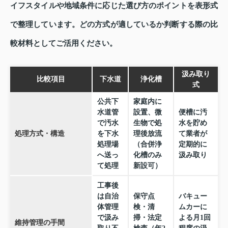
イフスタイルや地域条件に応じた選び方のポイントを表形式
で整理しています。どの方式が適しているか判断する際の比
較材料としてご活用ください。
汲み取り
比較項目
下水道
浄化槽
式
公共下
家庭内に
水道管
設置、微
便槽に汚
で汚水
生物で処
水を貯め
処理方式・構造
を下水
理後放流
て業者が
処理場
（合併浄
定期的に
へ送っ
化槽のみ
汲み取り
て処理
新設可）
工事後
は自治
保守点
バキュー
体管理
検・清
ムカーに
で汲み
掃・法定
よる月1回
維持管理の手間