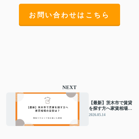
お問い合わせはこちら
NEXT
【最新】茨木市で賃貸
を探す方へ家賃相場の
目安は？間取りやエリ
2026.05.14
ア別の違いも解説