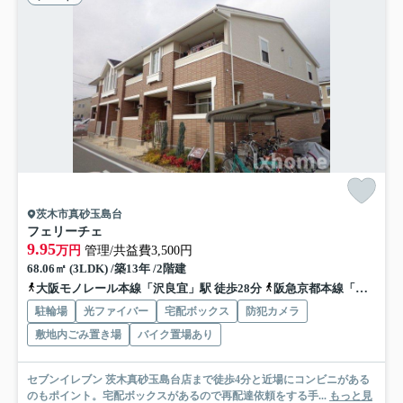
茨木市真砂玉島台
フェリーチェ
9.95
万円
管理/共益費3,500円
68.06㎡ (3LDK) /築13年 /2階建
大阪モノレール本線「沢良宜」駅 徒歩28分
阪急京都本線「南茨木」駅 徒歩29分
駐輪場
光ファイバー
宅配ボックス
防犯カメラ
敷地内ごみ置き場
バイク置場あり
セブンイレブン 茨木真砂玉島台店まで徒歩4分と近場にコンビニがある
のもポイント。宅配ボックスがあるので再配達依頼をする手...
もっと見