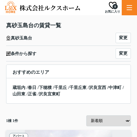
0
お気に入り
真砂玉島台の賃貸一覧
変更
真砂玉島台
変更
条件から探す
おすすめのエリア
蔵垣内
/
春日
/
下穂積
/
千里丘
/
千里丘東
/
沢良宜西
/
中津町
/
山田東
/
正雀
/
沢良宜東町
1
棟
1
件
アパート