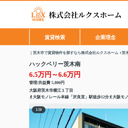
賃貸検索
企業理念
｜茨木市で賃貸物件を探すなら株式会社ルクスホーム
茨
ハックベリー茨木南
6.5万円～6.6万円
管理/共益費 5,800円
大阪府
茨木市
横江
１丁目
大阪モノレール本線「沢良宜」駅徒歩12分
大阪モノ
1
/
20