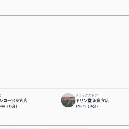
司
ドラッグストア
シロー沢良宜店
キリン堂 沢良宜店
24ｍ（15分）
1246ｍ（16分）