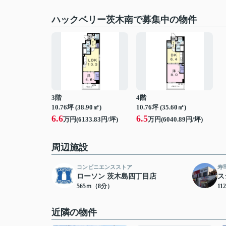
ハックベリー茨木南で募集中の物件
3階
4階
10.76坪 (38.90㎡)
10.76坪 (35.60㎡)
6.6
6.5
万円(6133.83円/坪)
万円(6040.89円/坪)
周辺施設
コンビニエンスストア
寿
ローソン 茨木島四丁目店
ス
565ｍ（8分）
11
近隣の物件