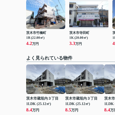
茨木市竹橋町
茨木市寺田町
1R (22.00㎡)
1K (20.00㎡)
1
4.2
3.3
4
万円
万円
よく見られている物件
茨木市蔵垣内３丁目
茨木市蔵垣内３丁目
茨木市
1LDK (25.12㎡)
1LDK (25.12㎡)
1LDK 
8.4
8.5
8.4
万円
万円
万