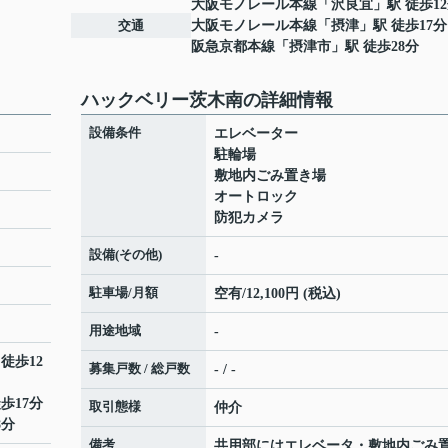
大阪モノレール本線
「
沢良宜
」駅 徒歩1
交通
大阪モノレール本線
「
摂津
」駅 徒歩17分
阪急京都本線
「
摂津市
」駅 徒歩28分
ハックベリー茨木南の詳細情報
設備条件
エレベーター
駐輪場
敷地内ごみ置き場
オートロック
防犯カメラ
設備(その他)
-
駐車場/月額
空有/12,100円 (税込)
用途地域
-
 徒歩12
募集戸数 / 総戸数
- / -
歩17分
取引態様
仲介
8分
備考
共用部にはエレベータ・敷地内ごみ