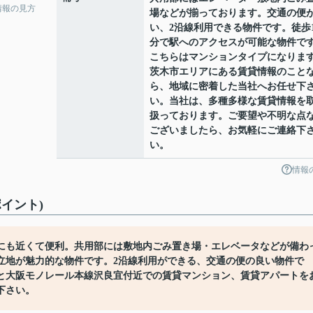
情報の見方
場などが揃っております。交通の便
い、2沿線利用できる物件です。徒歩1
分で駅へのアクセスが可能な物件で
こちらはマンションタイプになりま
茨木市エリアにある賃貸情報のこと
ら、地域に密着した当社へお任せ下
い。当社は、多種多様な賃貸情報を
扱っております。ご要望や不明な点
ございましたら、お気軽にご連絡下
い。
情報
イント)
にも近くて便利。共用部には敷地内ごみ置き場・エレベータなどが備わ
立地が魅力的な物件です。2沿線利用ができる、交通の便の良い物件で
と大阪モノレール本線沢良宜付近での賃貸マンション、賃貸アパートを
下さい。