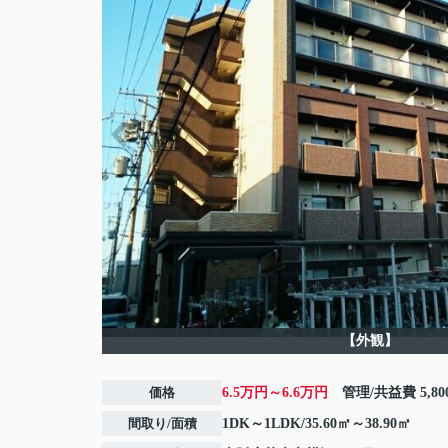
【外観】
価格
6.5万円～6.6万円
管理/共益費
5,8
間取り/面積
1DK～1LDK/35.60㎡～38.90㎡