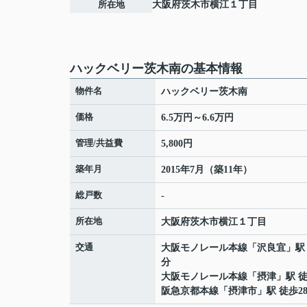
所在地
大阪府
茨木市
横江
１丁目
ハックベリー茨木南の基本情報
物件名
ハックベリー茨木南
価格
6.5万円～6.6万円
管理/共益費
5,800円
築年月
2015年7月（築11年）
総戸数
-
所在地
大阪府
茨木市
横江
１丁目
交通
大阪モノレール本線
「
沢良宜
」駅
分
大阪モノレール本線
「
摂津
」駅 徒
阪急京都本線
「
摂津市
」駅 徒歩2