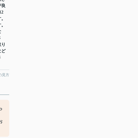
が良
2
す。
す。
な
さ
取り
など
さ
の見方
っ
お