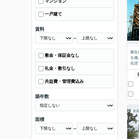
マンション
一戸建て
賃料
～
新生
敷金・保証金なし
を備
生活
礼金・敷引なし
共益費・管理費込み
築年数
賃貸
面積
～