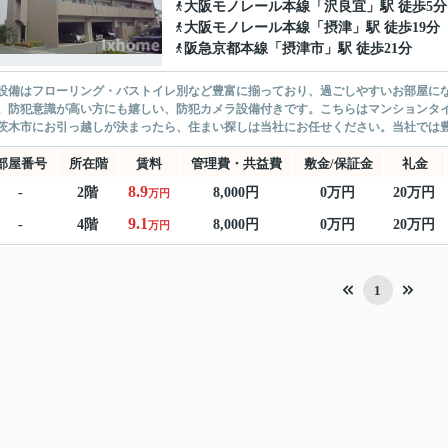
大阪モノレール本線
「
沢良宜
」駅 徒歩5分
大阪モノレール本線
「
摂津
」駅 徒歩19分
阪急京都本線
「
摂津市
」駅 徒歩21分
設備はフローリング・バストイレ別など豊富に揃っており、過ごしやすいお部屋に
。防犯意識が高い方にも嬉しい、防犯カメラ設備付きです。こちらはマンションタイ
茨木市にお引っ越しが決まったら、住まい探しは当社にお任せください。当社では豊
部屋番号
所在階
賃料
管理費・共益費
敷金/保証金
礼金
8.9
-
2階
8,000円
0万円
20万円
万円
9.1
-
4階
8,000円
0万円
20万円
万円
1