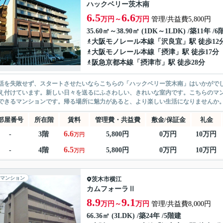
ハックベリー茨木南
6.5
6.6
万円～
万円
管理/共益費5,800円
35.60㎡～38.90㎡ (1DK～1LDK) /築11年 /
大阪モノレール本線
「
沢良宜
」駅 徒歩12
大阪モノレール本線
「
摂津
」駅 徒歩17分
阪急京都本線
「
摂津市
」駅 徒歩28分
活を失敗せず、スタートさせたいならこちらの「ハックベリー茨木南」はいかがでし
え付けています。新しい日々を送るにふさわしい、きれいな室内です。こちらのマン
できるマンションです。帰る場所に魅力があると、より楽しい生活になりませんか。住
部屋番号
所在階
賃料
管理費・共益費
敷金/保証金
礼金
6.6
-
3階
5,800円
0万円
10万円
万円
6.5
-
4階
5,800円
0万円
10万円
万円
マンション
茨木市
横江
カムフォーラⅡ
8.9
9.1
万円～
万円
管理/共益費8,000円
66.36㎡ (3LDK) /築24年 /5階建