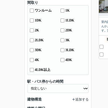
間取り
ワンルーム
1K
1DK
1LDK
室内
んか
2K
2DK
す。
2LDK
3K
3DK
3LDK
4K
4DK
4LDK以上
駅・バス停からの時間
建物構造
追加する