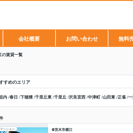
会社概要
お問い合わせ
無料
江の賃貸一覧
すすめのエリア
垣内
/
春日
/
下穂積
/
千里丘東
/
千里丘
/
沢良宜西
/
中津町
/
山田東
/
正雀
/
一
件
マンション
茨木市
横江