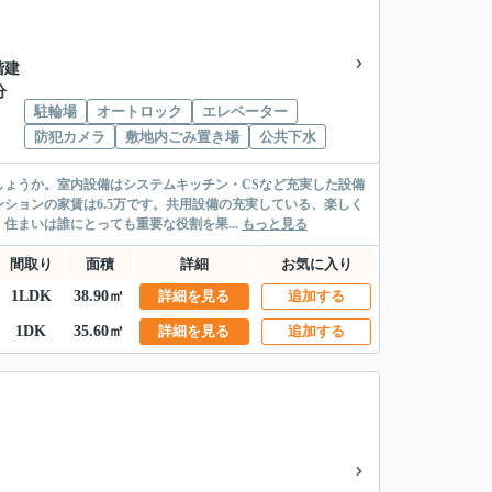
6階建
分
駐輪場
オートロック
エレベーター
防犯カメラ
敷地内ごみ置き場
公共下水
ょうか。室内設備はシステムキッチン・CSなど充実した設備
ションの家賃は6.5万です。共用設備の充実している、楽しく
まいは誰にとっても重要な役割を果...
もっと見る
間取り
面積
詳細
お気に入り
1LDK
38.90㎡
詳細を見る
追加する
1DK
35.60㎡
詳細を見る
追加する