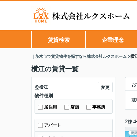
賃貸検索
企業理念
｜茨木市で賃貸物件を探すなら株式会社ルクスホーム
横
横江の賃貸一覧
お
横江
変更
物件種別
蔵
居住用
店舗
事務所
2
4
棟
アパート
賃貸