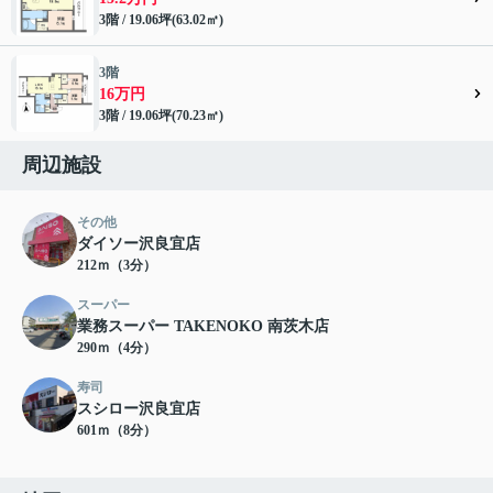
3階 / 19.06坪(63.02㎡)
3階
16万円
3階 / 19.06坪(70.23㎡)
周辺施設
その他
ダイソー沢良宜店
212ｍ（3分）
スーパー
業務スーパー TAKENOKO 南茨木店
290ｍ（4分）
寿司
スシロー沢良宜店
601ｍ（8分）