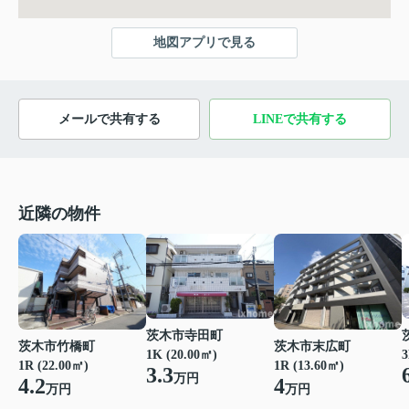
地図アプリで見る
メールで共有する
LINEで共有する
近隣の物件
茨木市寺田町
茨木市竹橋町
茨木市末広町
1K (20.00㎡)
3
1R (22.00㎡)
1R (13.60㎡)
3.3
万円
4.2
4
万円
万円