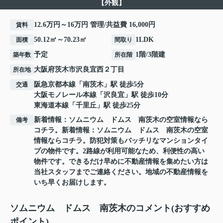
【外観】
12.6万円～16万円 管理/共益費 16,000円
賃料
50.12㎡～70.23㎡
1LDK
面積
間取り
予定
1階/3階建
築年数
所在階
大阪府
茨木市
沢良宜西
２丁目
所在地
阪急京都本線
「
南茨木
」駅 徒歩5分
交通
大阪モノレール本線
「
沢良宜
」駅 徒歩10分
東海道本線
「
千里丘
」駅 徒歩25分
新着情報：ソムニウム ドムス 南茨木の空室情報なら
備考
コチラ。新着情報：ソムニウム ドムス 南茨木の空室
情報ならコチラ。防犯対策もバッチリなマンションタイ
プの物件です。2路線が利用可能なため、利便性の高い
物件です。できるだけ早めに不動産情報を集めたい方は
当社スタッフまでご連絡ください。地域の不動産情報を
いち早くお届けします。
ソムニウム ドムス 南茨木のコメント(おすすめ
ポイント)