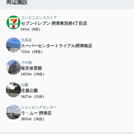
周辺施設
コンビニエンスストア
セブンイレブン 摂津東別府4丁目店
611ｍ（8分）
文具店
スーパーセンタートライアル摂津南店
722ｍ（10分）
その他
味舌体育館
1453ｍ（19分）
公園
庄屋公園
1627ｍ（21分）
ショッピングセンター
ラ・ムー 摂津店
2033ｍ（26分）