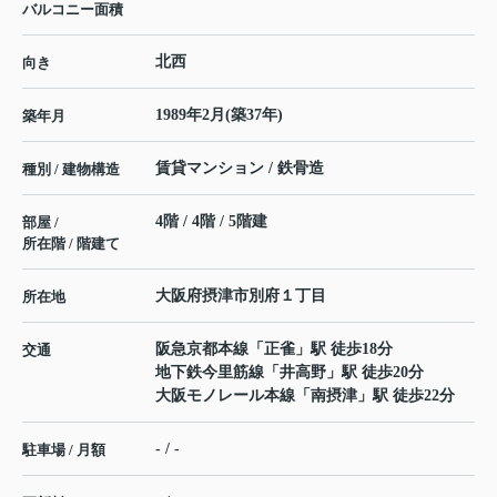
バルコニー面積
北西
向き
1989年2月(築37年)
築年月
賃貸マンション / 鉄骨造
種別 / 建物構造
4階 / 4階 / 5階建
部屋 /
所在階 / 階建て
大阪府
摂津市
別府
１丁目
所在地
阪急京都本線
「
正雀
」駅 徒歩18分
交通
地下鉄今里筋線
「
井高野
」駅 徒歩20分
大阪モノレール本線
「
南摂津
」駅 徒歩22分
- / -
駐車場 / 月額