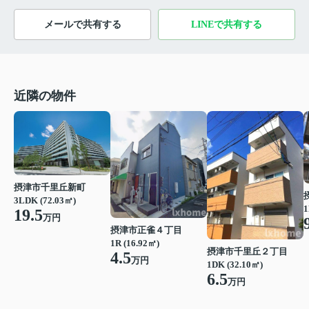
メールで共有する
LINEで共有する
近隣の物件
摂津市千里丘新町
3LDK (72.03㎡)
1
19.5
万円
摂津市正雀４丁目
1R (16.92㎡)
摂津市千里丘２丁目
4.5
万円
1DK (32.10㎡)
6.5
万円