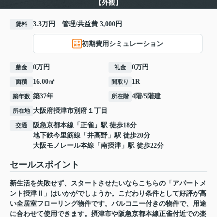
【外観】
3.3万円 管理/共益費 3,000円
賃料
初期費用シミュレーション
0万円
0万円
敷金
礼金
16.00㎡
1R
面積
間取り
築37年
4階/5階建
築年数
所在階
大阪府
摂津市
別府
１丁目
所在地
阪急京都本線
「
正雀
」駅 徒歩18分
交通
地下鉄今里筋線
「
井高野
」駅 徒歩20分
大阪モノレール本線
「
南摂津
」駅 徒歩22分
セールスポイント
新生活を失敗せず、スタートさせたいならこちらの「アパートメ
ント摂津Ⅱ」はいかがでしょうか。こだわり条件として好評が高
い全居室フローリング物件です。バルコニー付きの物件で、用途
に合わせて使用できます。摂津市や阪急京都本線正雀付近での楽