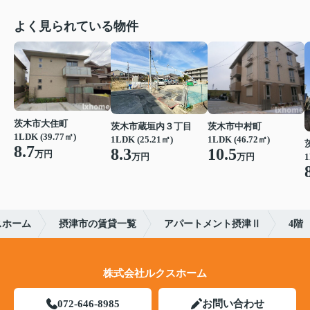
よく見られている物件
茨木市大住町
茨木市蔵垣内３丁目
茨木市中村町
1LDK (39.77㎡)
1LDK (25.21㎡)
1LDK (46.72㎡)
8.7
8.3
10.5
万円
万円
1
万円
スホーム
摂津市の賃貸一覧
アパートメント摂津Ⅱ
4階
株式会社ルクスホーム
072-646-8985
お問い合わせ