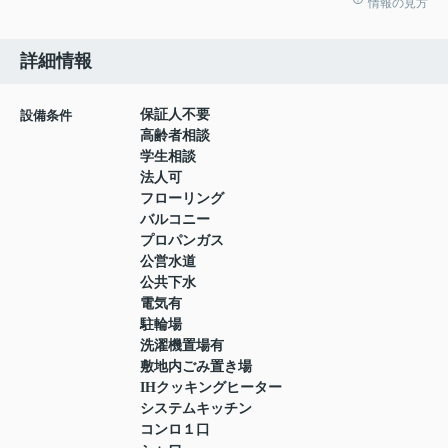
情報の見方
詳細情報
保証人不要
設備条件
高齢者相談
学生相談
法人可
フローリング
バルコニー
プロパンガス
公営水道
公共下水
電気有
駐輪場
洗濯機置場有
敷地内ごみ置き場
IHクッキングヒーター
システムキッチン
コンロ１口