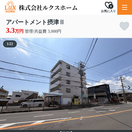
0
お気に入り
アパートメント摂津Ⅱ
3.3
万円
管理/共益費 3,000円
1
/
22