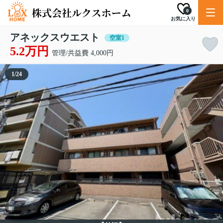
0
お気に入り
アネックスウエスト
空室1
5.2万円
管理/共益費 4,000円
1
/
24