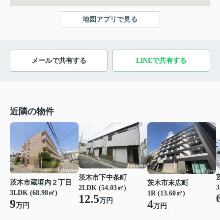
地図アプリで見る
メールで共有する
LINEで共有する
近隣の物件
茨木市下中条町
茨木市蔵垣内２丁目
茨木市末広町
3
2LDK (54.03㎡)
3LDK (68.98㎡)
1R (13.60㎡)
12.5
万円
9
4
万円
万円