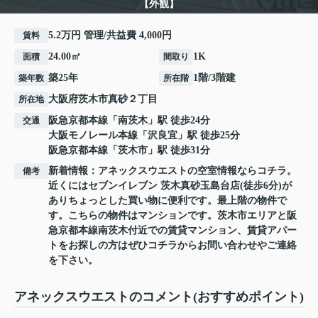
【外観】
5.2万円 管理/共益費 4,000円
賃料
24.00㎡
1K
面積
間取り
築25年
1階/3階建
築年数
所在階
大阪府
茨木市
真砂
２丁目
所在地
阪急京都本線
「
南茨木
」駅 徒歩24分
交通
大阪モノレール本線
「
沢良宜
」駅 徒歩25分
阪急京都本線
「
茨木市
」駅 徒歩31分
新着情報：アネックスウエストの空室情報ならコチラ。
備考
近くにはセブンイレブン 茨木真砂玉島台店(徒歩6分)が
ありちょっとした買い物に便利です。最上階の物件で
す。こちらの物件はマンションです。茨木市エリアと阪
急京都本線南茨木付近での賃貸マンション、賃貸アパー
トをお探しの方はぜひコチラからお問い合わせやご連絡
を下さい。
アネックスウエストのコメント(おすすめポイント)