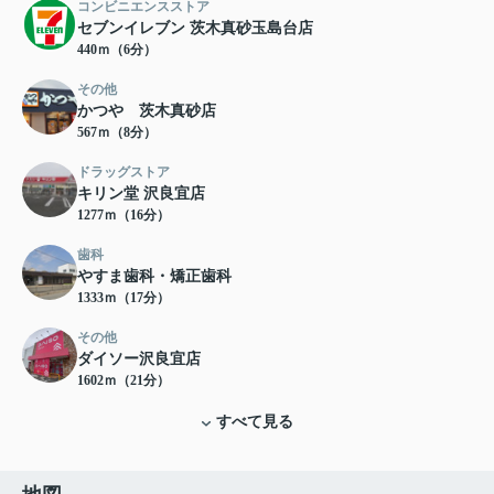
コンビニエンスストア
セブンイレブン 茨木真砂玉島台店
440ｍ（6分）
その他
かつや 茨木真砂店
567ｍ（8分）
ドラッグストア
キリン堂 沢良宜店
1277ｍ（16分）
歯科
やすま歯科・矯正歯科
1333ｍ（17分）
その他
ダイソー沢良宜店
1602ｍ（21分）
すべて見る