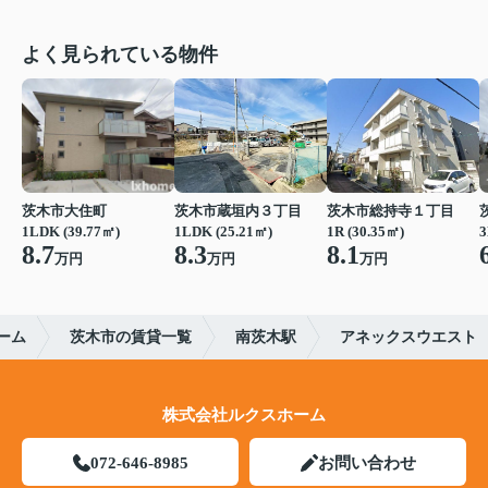
よく見られている物件
茨木市大住町
茨木市蔵垣内３丁目
茨木市総持寺１丁目
1LDK (39.77㎡)
1LDK (25.21㎡)
1R (30.35㎡)
3
8.7
8.3
8.1
万円
万円
万円
ーム
茨木市の賃貸一覧
南茨木駅
アネックスウエスト
株式会社ルクスホーム
072-646-8985
お問い合わせ