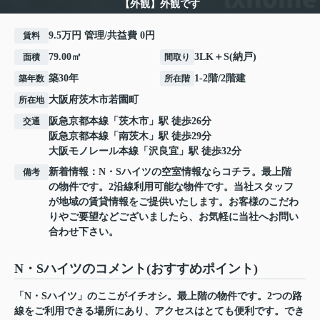
【外観】外観です
9.5万円 管理/共益費 0円
賃料
79.00㎡
3LK＋S(納戸)
面積
間取り
築30年
1-2階/2階建
築年数
所在階
大阪府
茨木市
若園町
所在地
阪急京都本線
「
茨木市
」駅 徒歩26分
交通
阪急京都本線
「
南茨木
」駅 徒歩29分
大阪モノレール本線
「
沢良宜
」駅 徒歩32分
新着情報：N・Sハイツの空室情報ならコチラ。最上階
備考
の物件です。2沿線利用可能な物件です。当社スタッフ
が地域の賃貸情報をご提供いたします。お客様のこだわ
りやご要望などございましたら、お気軽に当社へお問い
合わせ下さい。
N・Sハイツのコメント(おすすめポイント)
「N・Sハイツ」のここがイチオシ。最上階の物件です。2つの路
線をご利用できる場所にあり、アクセスはとても便利です。でき