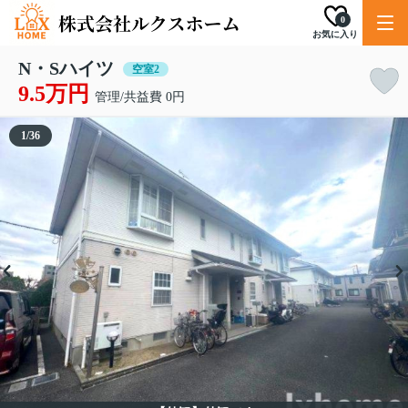
0
お気に入り
N・Sハイツ
空室2
9.5万円
管理/共益費 0円
1
/
36