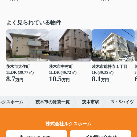
よく見られている物件
茨木市大住町
茨木市中村町
茨木市総持寺１丁目
1LDK (39.77㎡)
1LDK (46.72㎡)
1R (30.35㎡)
3
8.7
10.5
8.1
万円
万円
万円
ルクスホーム
茨木市の賃貸一覧
茨木市駅
N・Sハイツ
株式会社ルクスホーム