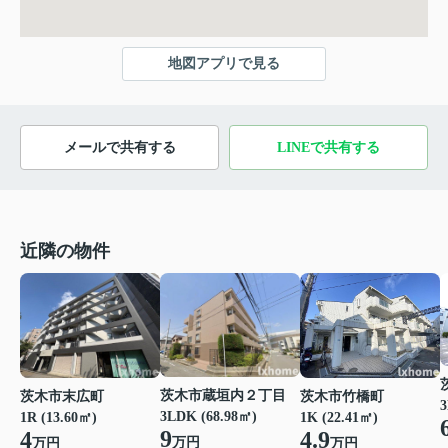
地図アプリで見る
メールで共有する
LINEで共有する
近隣の物件
茨木市蔵垣内２丁目
茨木市末広町
茨木市竹橋町
3
3LDK (68.98㎡)
1R (13.60㎡)
1K (22.41㎡)
9
4
4.9
万円
万円
万円