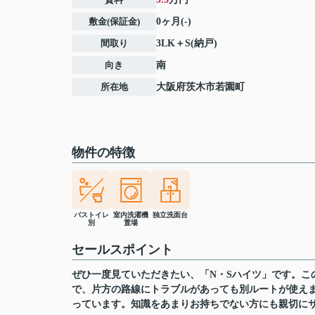
敷金(保証金)
0ヶ月(-)
間取り
3LK＋S(納戸)
向き
南
所在地
大阪府
茨木市
若園町
物件の特徴
バストイレ
室内洗濯機
独立洗面台
別
置場
セールスポイント
ぜひ一度見ていただきたい、「N・Sハイツ」です。こ
で、片方の路線にトラブルがあっても別ルートが使え
っています。知識をあまりお持ちでない方にも親切に