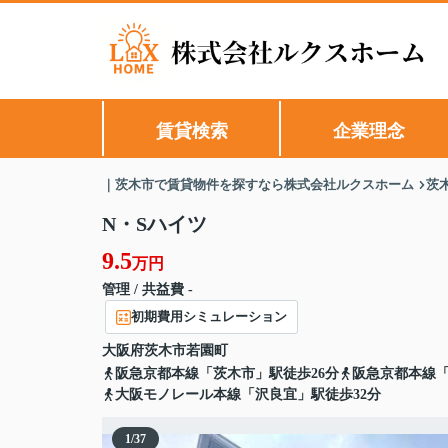
賃貸検索
企業理念
｜茨木市で賃貸物件を探すなら株式会社ルクスホーム
茨
N・Sハイツ
9.5
万円
管理 / 共益費 -
初期費用シミュレーション
大阪府
茨木市
若園町
阪急京都本線「茨木市」駅徒歩26分
阪急京都本線「
大阪モノレール本線「沢良宜」駅徒歩32分
1
/
37