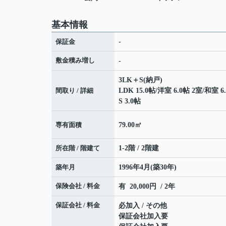
基本情報
保証金
-
敷金積み増し
-
3LK＋S(納戸)
間取り / 詳細
LDK 15.0帖
/
洋室 6.0帖 2室
/
和室 6
S 3.0帖
専有面積
79.00㎡
所在階 / 階建て
1-2階 / 2階建
築年月
1996年4月(築30年)
保険会社 / 料金
有 20,000円 / 2年
保証会社 / 料金
必加入 / その他
保証会社加入要