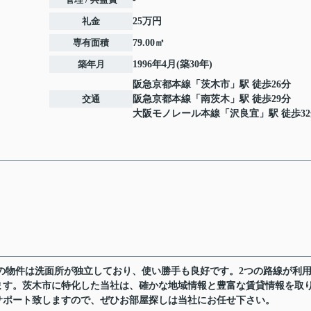
礼金
25万円
専有面積
79.00㎡
築年月
1996年4月(築30年)
阪急京都本線
「
茨木市
」駅 徒歩26分
交通
阪急京都本線
「
南茨木
」駅 徒歩29分
大阪モノレール本線
「
沢良宜
」駅 徒歩3
の物件は洗面所が独立しており、使い勝手も良好です。2つの路線が利
ます。茨木市に特化した当社は、確かな地域情報と豊富な賃貸情報を取
サポート致しますので、ぜひお部屋探しは当社にお任せ下さい。