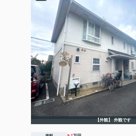
【外観】
外観です
賃料
9.5
万円