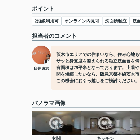
ポイント
2沿線利用可
オンライン内見可
洗面所独立
洗
担当者のコメント
茨木市エリアでの住まいなら、住み心地も
サッと身支度を整えられる独立洗面台を備
有面積は79平米となっております。上着
臼井 豪志
間を短縮したいなら、阪急京都本線茨木市
この機会にお引っ越しをご検討ください。
パノラマ画像
玄関
キッチン