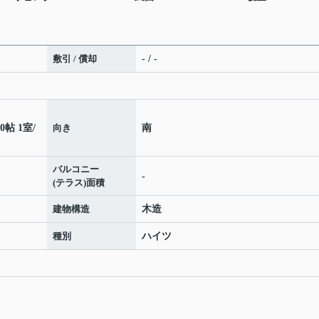
敷引 / 償却
- / -
.0帖 1室
/
向き
南
バルコニー
-
(テラス)面積
建物構造
木造
種別
ハイツ