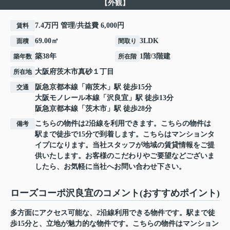
【外観】
7.4万円 管理/共益費 6,000円
賃料
69.00㎡
3LDK
面積
間取り
築38年
1階/3階建
築年数
所在階
大阪府
茨木市
真砂
１丁目
所在地
阪急京都本線
「
南茨木
」駅 徒歩15分
交通
大阪モノレール本線
「
沢良宜
」駅 徒歩13分
阪急京都本線
「
茨木市
」駅 徒歩28分
こちらの物件は2沿線を利用できます。こちらの物件は
備考
駅まで徒歩で15分で到着します。こちらはマンションタ
イプになります。当社スタッフが地域の賃貸情報をご提
供いたします。お客様のこだわりやご要望などございま
したら、お気軽に当社へお問い合わせ下さい。
ローズコーポ沢良宜のコメント(おすすめポイント)
多方面にアクセス可能な、2沿線利用できる物件です。駅まで徒
歩15分と、立地が魅力的な物件です。こちらの物件はマンション