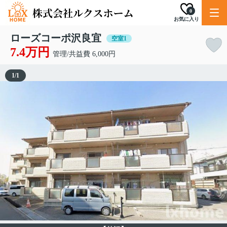
0
お気に入り
ローズコーポ沢良宜
空室1
7.4万円
管理/共益費 6,000円
1
/
1