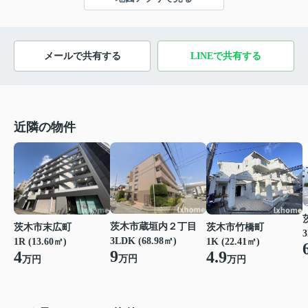
メールで共有する
LINEで共有する
近隣の物件
茨木市蔵垣内２丁目
茨木市末広町
茨木市竹橋町
3
3LDK (68.98㎡)
1R (13.60㎡)
1K (22.41㎡)
9
4
4.9
万円
万円
万円