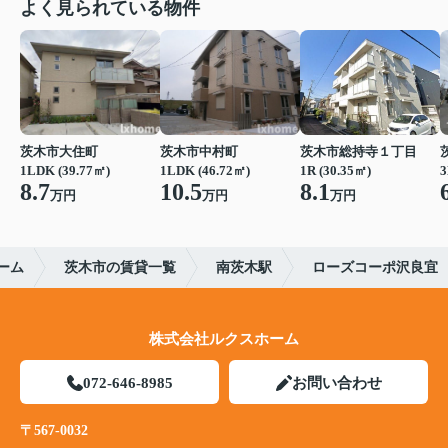
よく見られている物件
茨木市大住町
茨木市中村町
茨木市総持寺１丁目
1LDK (39.77㎡)
1LDK (46.72㎡)
1R (30.35㎡)
3
8.7
10.5
8.1
万円
万円
万円
ーム
茨木市の賃貸一覧
南茨木駅
ローズコーポ沢良宜
株式会社ルクスホーム
072-646-8985
お問い合わせ
〒567-0032