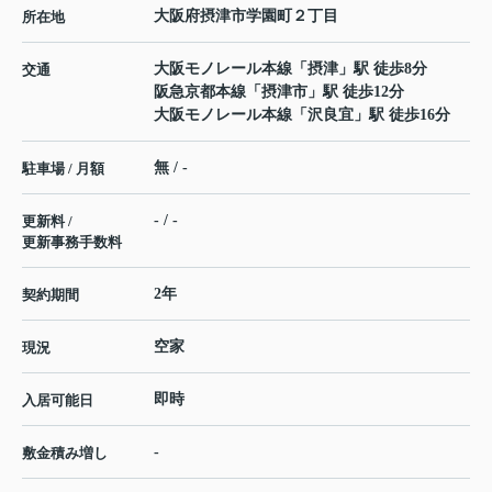
大阪府
摂津市
学園町
２丁目
所在地
大阪モノレール本線
「
摂津
」駅 徒歩8分
交通
阪急京都本線
「
摂津市
」駅 徒歩12分
大阪モノレール本線
「
沢良宜
」駅 徒歩16分
無 / -
駐車場 / 月額
- / -
更新料 /
更新事務手数料
2年
契約期間
空家
現況
即時
入居可能日
-
敷金積み増し