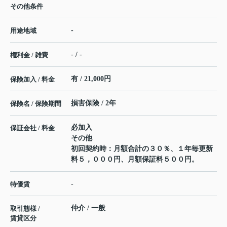
その他条件
-
用途地域
- / -
権利金 / 雑費
有 / 21,000円
保険加入 / 料金
損害保険 / 2年
保険名 / 保険期間
必加入
保証会社 / 料金
その他
初回契約時：月額合計の３０％、１年毎更新
料５，０００円、月額保証料５００円。
-
特優賃
仲介 / 一般
取引態様 /
賃貸区分