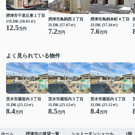
摂津市千里丘東１丁目
摂津市鳥飼西２丁目
摂津市鳥飼本町４丁目
1SLDK (58.01㎡)
2LDK (57.07㎡)
2LDK (57.26㎡)
2
12.5
万円
7.2
7.6
万円
万円
よく見られている物件
茨木市蔵垣内３丁目
茨木市蔵垣内３丁目
茨木市蔵垣内３丁目
1LDK (25.12㎡)
1LDK (25.12㎡)
1LDK (25.12㎡)
1
8.4
8.5
8.4
万円
万円
万円
スホーム
摂津市の賃貸一覧
シャトーモンシェール
1階