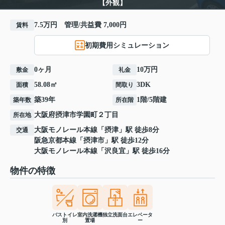
【外観】
7.5万円 管理/共益費 7,000円
賃料
初期費用シミュレーション
0ヶ月
10万円
敷金
礼金
58.08㎡
3DK
面積
間取り
築39年
1階/5階建
築年数
所在階
大阪府
摂津市
学園町
２丁目
所在地
大阪モノレール本線
「
摂津
」駅 徒歩8分
交通
阪急京都本線
「
摂津市
」駅 徒歩12分
大阪モノレール本線
「
沢良宜
」駅 徒歩16分
物件の特徴
バストイレ
室内洗濯機
独立洗面台
エレベータ
別
置場
ー