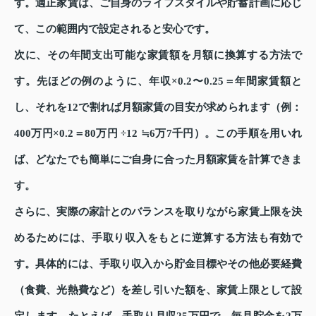
す。適正家賃は、ご自身のライフスタイルや貯蓄計画に応じ
て、この範囲内で設定されると安心です。
次に、その年間支出可能な家賃額を月額に換算する方法で
す。先ほどの例のように、年収×0.2〜0.25＝年間家賃額と
し、それを12で割れば月額家賃の目安が求められます（例：
400万円×0.2＝80万円 ÷12 ≒6万7千円）。この手順を用いれ
ば、どなたでも簡単にご自身に合った月額家賃を計算できま
す。
さらに、実際の家計とのバランスを取りながら家賃上限を決
めるためには、手取り収入をもとに逆算する方法も有効で
す。具体的には、手取り収入から貯金目標やその他必要経費
（食費、光熱費など）を差し引いた額を、家賃上限として設
定します。たとえば、手取り月収25万円で、毎月貯金を2万