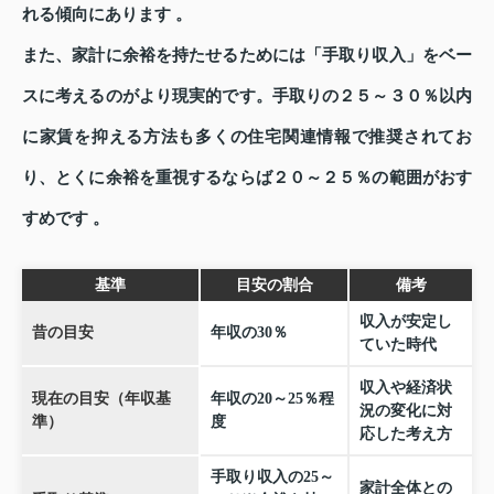
れる傾向にあります 。
また、家計に余裕を持たせるためには「手取り収入」をベー
スに考えるのがより現実的です。手取りの２５～３０％以内
に家賃を抑える方法も多くの住宅関連情報で推奨されてお
り、とくに余裕を重視するならば２０～２５％の範囲がおす
すめです 。
基準
目安の割合
備考
収入が安定し
昔の目安
年収の30％
ていた時代
収入や経済状
現在の目安（年収基
年収の20～25％程
況の変化に対
準）
度
応した考え方
手取り収入の25～
家計全体との