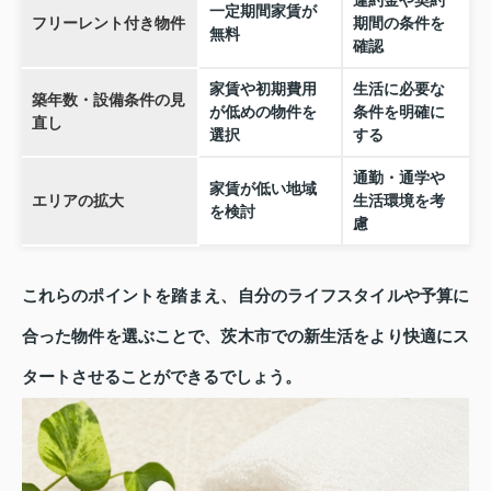
違約金や契約
一定期間家賃が
フリーレント付き物件
期間の条件を
無料
確認
家賃や初期費用
生活に必要な
築年数・設備条件の見
が低めの物件を
条件を明確に
直し
選択
する
通勤・通学や
家賃が低い地域
エリアの拡大
生活環境を考
を検討
慮
これらのポイントを踏まえ、自分のライフスタイルや予算に
合った物件を選ぶことで、茨木市での新生活をより快適にス
タートさせることができるでしょう。