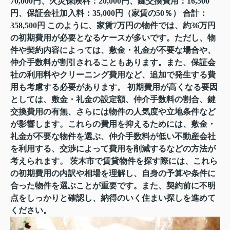
70,000円、火災保険料：20,000円、鍵交換費用：16,500
円、保証会社加入料：35,000円（家賃の50％） 合計：
358,500円 このように、家賃7万円の物件では、約36万円
の初期費用が必要となるケースが多いです。ただし、物
件や契約内容によっては、敷金・礼金が不要な場合や、
仲介手数料が割引されることもあります。また、保証会
社の利用料やクリーニング費用など、追加で発生する費
用も考慮する必要があります。 初期費用が高くなる要因
としては、敷金・礼金の設定額、仲介手数料の割合、鍵
交換費用の有無、さらには物件の人気度や立地条件など
が影響します。これらの費用を抑えるためには、敷金・
礼金が不要な物件を選ぶ、仲介手数料が低い不動産会社
を利用する、交渉によって費用を削減するなどの方法が
考えられます。 茨木市で賃貸物件を探す際には、これら
の初期費用の内訳や相場を理解し、自身の予算や条件に
合った物件を選ぶことが重要です。また、契約前に不明
点をしっかりと確認し、納得のいく住まい探しを進めて
ください。