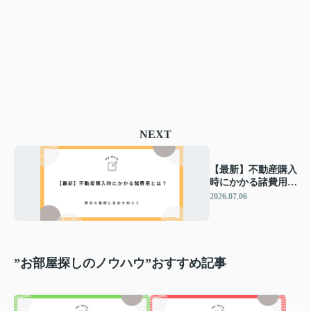
NEXT
【最新】不動産購入
時にかかる諸費用と
は？費用の種類と目
2026.07.06
安を知ろう
”お部屋探しのノウハウ”おすすめ記事