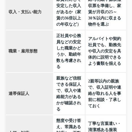
安定した収入
収票を準備し、家
収入・支払い能力
があるか（家
賃が月収の25～
賃の36倍以上
30％以内に収まる
の年収など）
物件を選ぶ
正社員や公務
アルバイトや契約
員などの安定
社員でも、勤務先
した職業かど
職業・雇用形態
や収入の安定を具
うか、勤続年
体的に説明できる
数も考慮され
よう書類を揃える
る
親族など信頼
2親等以内の親族
できる保証人
で、収入証明や連
で、収入や連
連帯保証人
絡が取れる人を事
絡能力がある
前に相談・了承し
かが確認され
ておく
る
態度や受け答
丁寧な言葉遣い・
え、常識ある
清潔感ある服装