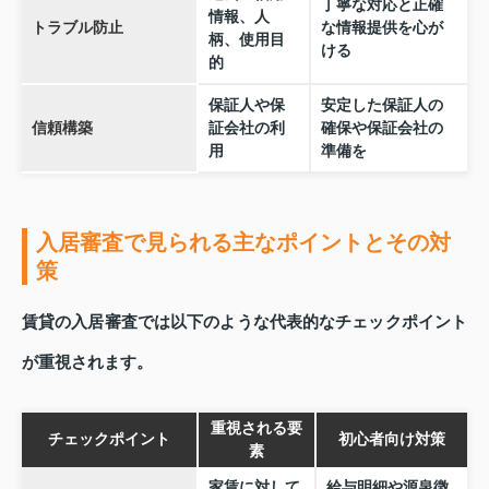
丁寧な対応と正確
情報、人
トラブル防止
な情報提供を心が
柄、使用目
ける
的
保証人や保
安定した保証人の
信頼構築
証会社の利
確保や保証会社の
用
準備を
入居審査で見られる主なポイントとその対
策
賃貸の入居審査では以下のような代表的なチェックポイント
が重視されます。
重視される要
チェックポイント
初心者向け対策
素
家賃に対して
給与明細や源泉徴