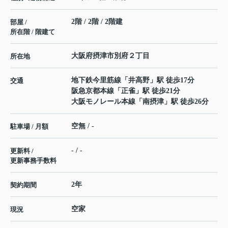
2階 / 2階 / 2階建
部屋 /
所在階 / 階建て
大阪府
摂津市
別府
２丁目
所在地
地下鉄今里筋線
「
井高野
」駅 徒歩17分
交通
阪急京都本線
「
正雀
」駅 徒歩21分
大阪モノレール本線
「
南摂津
」駅 徒歩26分
空無 / -
駐車場 / 月額
- / -
更新料 /
更新事務手数料
2年
契約期間
空家
現況