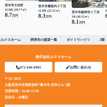
茨木市大住町
茨木市蔵垣内３丁目
1LDK (39.77㎡)
1LDK (25.21㎡)
3
茨木市総持寺１丁目
8.7
8.3
万円
万円
1R (30.35㎡)
8.1
万円
社ルクスホーム
摂津市の賃貸一覧
ダイトウハイツ
2階
株式会社ルクスホーム
072-646-8985
お問い合わせ
〒567-0032
大阪府茨木市西駅前町7番30号 田井ビル 1階
営業時間：
10:00~19:00
定休日：
水曜日