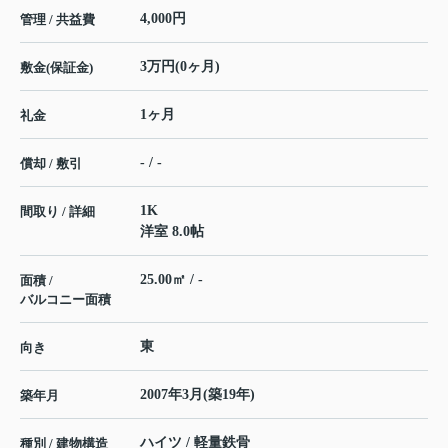
4,000円
管理 / 共益費
3万円(0ヶ月)
敷金(保証金)
1ヶ月
礼金
- / -
償却 / 敷引
1K
間取り / 詳細
洋室 8.0帖
25.00㎡ / -
面積 /
バルコニー面積
東
向き
2007年3月(築19年)
築年月
ハイツ / 軽量鉄骨
種別 / 建物構造