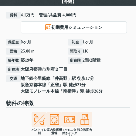
【外観】
4.1万円 管理/共益費 4,000円
賃料
初期費用シミュレーション
0ヶ月
1ヶ月
保証金
礼金
25.00㎡
1K
面積
間取り
築19年
2階/2階建
築年数
所在階
大阪府
摂津市
別府
２丁目
所在地
地下鉄今里筋線
「
井高野
」駅 徒歩17分
交通
阪急京都本線
「
正雀
」駅 徒歩21分
大阪モノレール本線
「
南摂津
」駅 徒歩26分
物件の特徴
バストイレ
室内洗濯機
TVモニタ
独立洗面台
別
置場
付きインタ