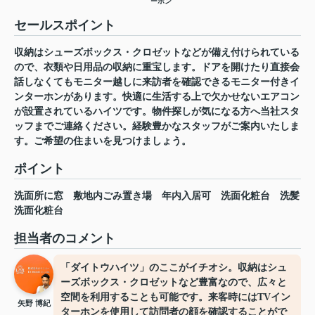
ーホン
セールスポイント
収納はシューズボックス・クロゼットなどが備え付けられている
ので、衣類や日用品の収納に重宝します。ドアを開けたり直接会
話しなくてもモニター越しに来訪者を確認できるモニター付きイ
ンターホンがあります。快適に生活する上で欠かせないエアコン
が設置されているハイツです。物件探しが気になる方へ当社スタ
ッフまでご連絡ください。経験豊かなスタッフがご案内いたしま
す。ご希望の住まいを見つけましょう。
ポイント
洗面所に窓
敷地内ごみ置き場
年内入居可
洗面化粧台
洗髪
洗面化粧台
担当者のコメント
「ダイトウハイツ」のここがイチオシ。収納はシュ
ーズボックス・クロゼットなど豊富なので、広々と
空間を利用することも可能です。来客時にはTVイン
矢野 博紀
ターホンを使用して訪問者の顔を確認することがで