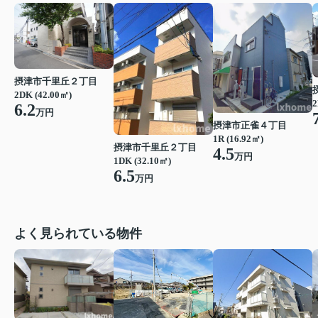
摂津市千里丘２丁目
2DK (42.00㎡)
2
6.2
万円
摂津市正雀４丁目
1R (16.92㎡)
摂津市千里丘２丁目
4.5
万円
1DK (32.10㎡)
6.5
万円
よく見られている物件