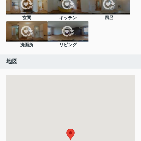
玄関
キッチン
風呂
洗面所
リビング
地図