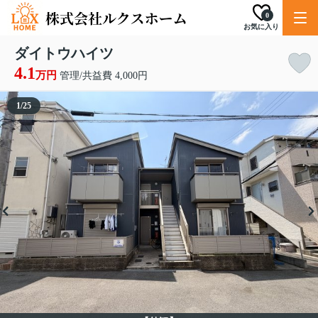
0
お気に入り
ダイトウハイツ
4.1
万円
管理/共益費 4,000円
1
/
25