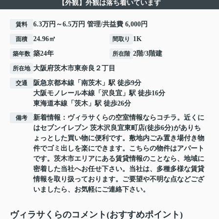
【外観】外観は落ち着いています
6.3万円～6.5万円 管理/共益費 6,000円
賃料
24.96㎡
1K
面積
間取り
築24年
2階/3階建
築年数
所在階
大阪府
茨木市
東奈良
２丁目
所在地
阪急京都本線
「
南茨木
」駅 徒歩9分
交通
大阪モノレール本線
「
沢良宜
」駅 徒歩16分
東海道本線
「
茨木
」駅 徒歩26分
新着情報：ヴィラサくらの空室情報ならコチラ。近くに
備考
はセブンイレブン 茨木沢良宜東町店(徒歩6分)がありち
ょっとした買い物に便利です。敷地内ごみ置き場付き物
件でゴミ出しを楽にできます。こちらの物件はアパート
です。茨木市エリアにある賃貸情報のことなら、地域に
密着した当社へお任せ下さい。当社は、多種多様な賃貸
情報を取り扱っております。ご要望や不明な点などござ
いましたら、お気軽にご連絡下さい。
ヴィラサくらのコメント(おすすめポイント)