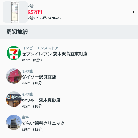
2階
6.5万円
2階 / 7.55坪(24.96㎡)
周辺施設
コンビニエンスストア
セブンイレブン 茨木沢良宜東町店
467ｍ（6分）
その他
ダイソー沢良宜店
756ｍ（10分）
その他
かつや 茨木真砂店
785ｍ（10分）
歯科
てらい歯科クリニック
920ｍ（12分）