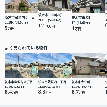
茨木市下中条町
茨木市蔵垣内２丁目
茨木市末広町
3
2LDK (54.03㎡)
3LDK (68.98㎡)
1R (13.60㎡)
12.5
万円
9
4
万円
万円
よく見られている物件
茨木市蔵垣内３丁目
茨木市蔵垣内３丁目
茨木市大住町
1LDK (25.12㎡)
1LDK (25.21㎡)
1LDK (39.77㎡)
2
8.4
8.3
8.7
万円
万円
万円