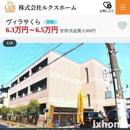
0
お気に入り
ヴィラサくら
空室2
6.3万円～6.5万円
管理/共益費 6,000円
1
/
19