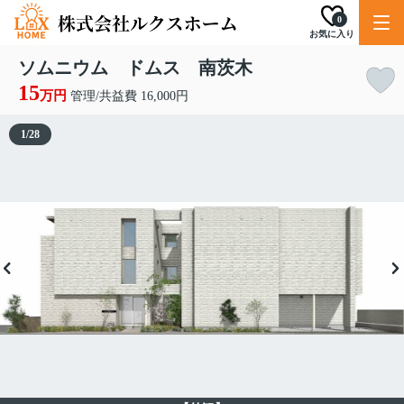
0
お気に入り
ソムニウム ドムス 南茨木
15
万円
管理/共益費 16,000円
1
/
28