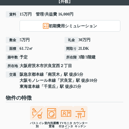
【外観】
15万円 管理/共益費 16,000円
賃料
初期費用シミュレーション
5万円
30万円
敷金
礼金
61.72㎡
2LDK
面積
間取り
予定
3階/3階建
築年数
所在階
大阪府
茨木市
沢良宜西
２丁目
所在地
阪急京都本線
「
南茨木
」駅 徒歩5分
交通
大阪モノレール本線
「
沢良宜
」駅 徒歩10分
東海道本線
「
千里丘
」駅 徒歩25分
物件の特徴
バストイレ
室内洗濯機
TVモニタ
カウンター
別
置場
付きインタ
キッチン