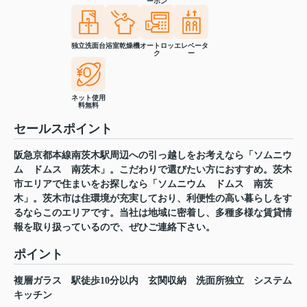
ーホン
独立洗面台
浴室乾燥機
オートロッ
エレベータ
ク
ー
ネット使用
料無料
セールスポイント
阪急京都本線南茨木駅周辺への引っ越しをお考えなら「ソムニウ
ム ドムス 南茨木」。こだわりで選びたい方におすすめ。茨木
市エリアで住まいをお探しなら「ソムニウム ドムス 南茨
木」。茨木市は住環境が充実しており、利便性の高い暮らしをす
るならこのエリアです。当社は地域に密着し、多種多様な賃貸情
報を取り扱っているので、ぜひご連絡下さい。
ポイント
複層ガラス
駅徒歩10分以内
玄関収納
洗面所独立
システム
キッチン