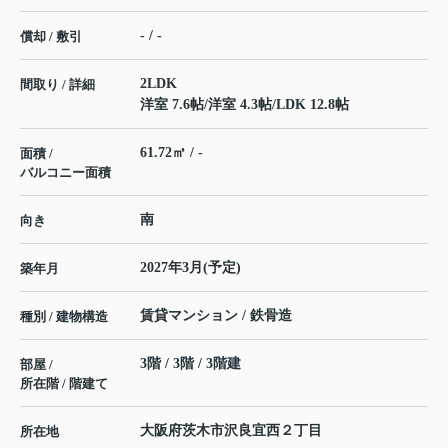
- / -
償却 / 敷引
2LDK
間取り / 詳細
洋室 7.6帖
/
洋室 4.3帖
/
LDK 12.8帖
61.72㎡ / -
面積 /
バルコニー面積
南
向き
2027年3月(予定)
築年月
賃貸マンション / 鉄骨造
種別 / 建物構造
3階 / 3階 / 3階建
部屋 /
所在階 / 階建て
大阪府
茨木市
沢良宜西
２丁目
所在地