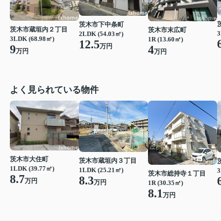
茨木市下中条町
茨木市蔵垣内２丁目
茨木市末広町
3
2LDK (54.03㎡)
3LDK (68.98㎡)
1R (13.60㎡)
12.5
万円
9
4
万円
万円
よく見られている物件
茨木市大住町
茨木市蔵垣内３丁目
1LDK (39.77㎡)
1LDK (25.21㎡)
3
茨木市総持寺１丁目
8.7
8.3
万円
万円
1R (30.35㎡)
8.1
万円