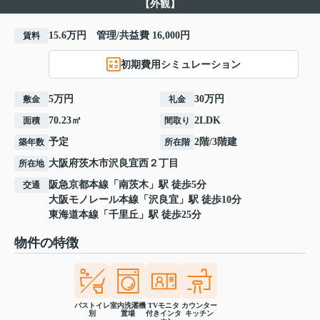
【外観】
15.6万円 管理/共益費 16,000円
賃料
初期費用シミュレーション
5万円
30万円
敷金
礼金
70.23㎡
2LDK
面積
間取り
予定
2階/3階建
築年数
所在階
大阪府
茨木市
沢良宜西
２丁目
所在地
阪急京都本線
「
南茨木
」駅 徒歩5分
交通
大阪モノレール本線
「
沢良宜
」駅 徒歩10分
東海道本線
「
千里丘
」駅 徒歩25分
物件の特徴
バストイレ
室内洗濯機
TVモニタ
カウンター
別
置場
付きインタ
キッチン