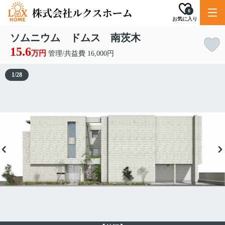
0
お気に入り
ソムニウム ドムス 南茨木
15.6
万円
管理/共益費 16,000円
1
/
28