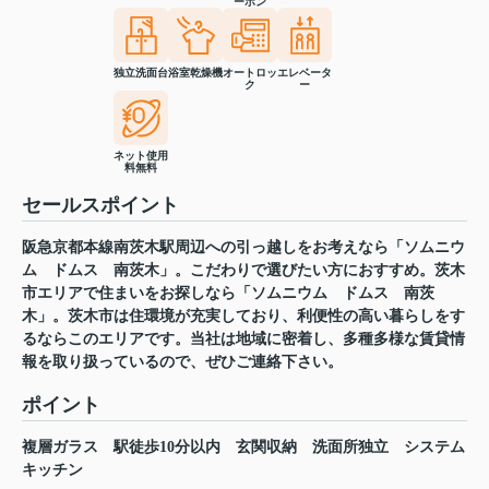
ーホン
独立洗面台
浴室乾燥機
オートロッ
エレベータ
ク
ー
ネット使用
料無料
セールスポイント
阪急京都本線南茨木駅周辺への引っ越しをお考えなら「ソムニウ
ム ドムス 南茨木」。こだわりで選びたい方におすすめ。茨木
市エリアで住まいをお探しなら「ソムニウム ドムス 南茨
木」。茨木市は住環境が充実しており、利便性の高い暮らしをす
るならこのエリアです。当社は地域に密着し、多種多様な賃貸情
報を取り扱っているので、ぜひご連絡下さい。
ポイント
複層ガラス
駅徒歩10分以内
玄関収納
洗面所独立
システム
キッチン