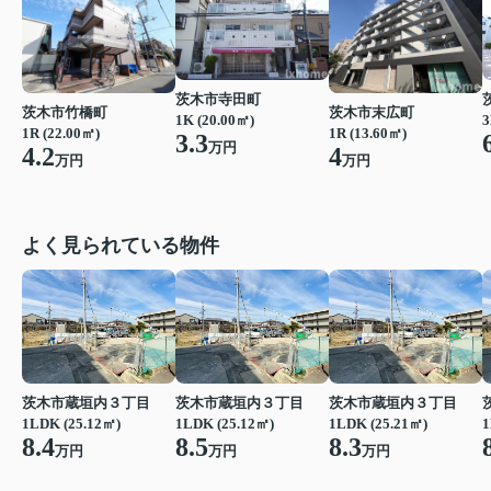
茨木市寺田町
茨木市竹橋町
茨木市末広町
1K (20.00㎡)
3
1R (22.00㎡)
1R (13.60㎡)
3.3
万円
4.2
4
万円
万円
よく見られている物件
茨木市蔵垣内３丁目
茨木市蔵垣内３丁目
茨木市蔵垣内３丁目
1LDK (25.12㎡)
1LDK (25.12㎡)
1LDK (25.21㎡)
1
8.4
8.5
8.3
万円
万円
万円