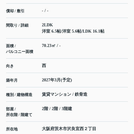
- / -
償却 / 敷引
2LDK
間取り / 詳細
洋室 6.5帖
/
洋室 5.6帖
/
LDK 16.1帖
70.23㎡ / -
面積 /
バルコニー面積
西
向き
2027年3月(予定)
築年月
賃貸マンション / 鉄骨造
種別 / 建物構造
2階 / 2階 / 3階建
部屋 /
所在階 / 階建て
大阪府
茨木市
沢良宜西
２丁目
所在地