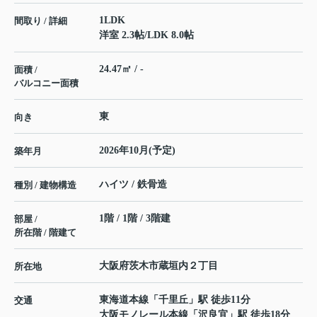
1LDK
間取り / 詳細
洋室 2.3帖
/
LDK 8.0帖
24.47㎡ / -
面積 /
バルコニー面積
東
向き
2026年10月(予定)
築年月
ハイツ / 鉄骨造
種別 / 建物構造
1階 / 1階 / 3階建
部屋 /
所在階 / 階建て
大阪府
茨木市
蔵垣内
２丁目
所在地
東海道本線
「
千里丘
」駅 徒歩11分
交通
大阪モノレール本線
「
沢良宜
」駅 徒歩18分