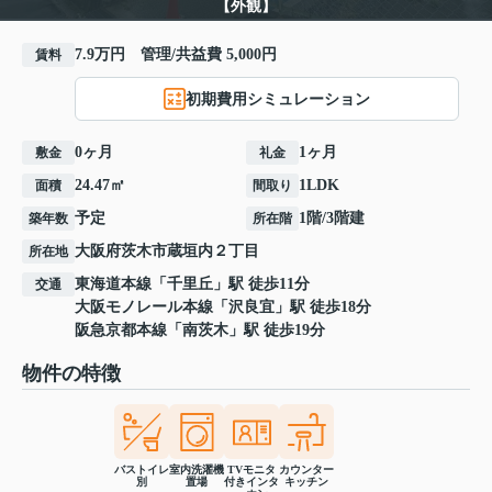
【外観】
7.9万円 管理/共益費 5,000円
賃料
初期費用シミュレーション
0ヶ月
1ヶ月
敷金
礼金
24.47㎡
1LDK
面積
間取り
予定
1階/3階建
築年数
所在階
大阪府
茨木市
蔵垣内
２丁目
所在地
東海道本線
「
千里丘
」駅 徒歩11分
交通
大阪モノレール本線
「
沢良宜
」駅 徒歩18分
阪急京都本線
「
南茨木
」駅 徒歩19分
物件の特徴
バストイレ
室内洗濯機
TVモニタ
カウンター
別
置場
付きインタ
キッチン