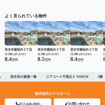
よく見られている物件
茨木市蔵垣内３丁目
茨木市蔵垣内３丁目
茨木市蔵垣内３丁目
1LDK (25.12㎡)
1LDK (25.12㎡)
1LDK (25.12㎡)
1
8.4
8.5
8.4
万円
万円
万円
ム
茨木市の賃貸一覧
リアコート千里丘Ⅱ NORTH
1階
株式会社ルクスホーム
072-646-8985
お問い合わせ