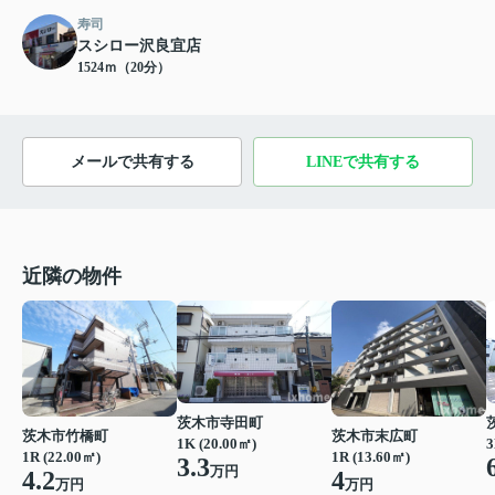
寿司
スシロー沢良宜店
1524ｍ（20分）
メールで共有する
LINEで共有する
近隣の物件
茨木市寺田町
茨木市竹橋町
茨木市末広町
1K (20.00㎡)
3
1R (22.00㎡)
1R (13.60㎡)
3.3
万円
4.2
4
万円
万円