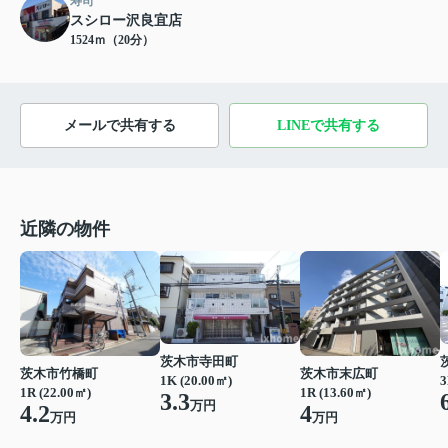
寿司
スシロー沢良宜店
1524ｍ（20分）
メールで共有する
LINEで共有する
近隣の物件
茨木市寺田町
茨木市竹橋町
茨木市末広町
1K (20.00㎡)
3
1R (22.00㎡)
1R (13.60㎡)
3.3
万円
4.2
4
万円
万円