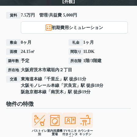
【外観】
7.5万円 管理/共益費 5,000円
賃料
初期費用シミュレーション
0ヶ月
1ヶ月
敷金
礼金
24.15㎡
1LDK
面積
間取り
予定
1階/3階建
築年数
所在階
大阪府
茨木市
蔵垣内
２丁目
所在地
東海道本線
「
千里丘
」駅 徒歩11分
交通
大阪モノレール本線
「
沢良宜
」駅 徒歩18分
阪急京都本線
「
南茨木
」駅 徒歩19分
物件の特徴
バストイレ
室内洗濯機
TVモニタ
カウンター
別
置場
付きインタ
キッチン