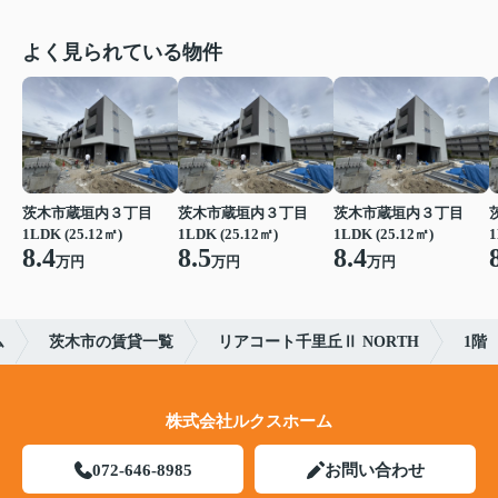
よく見られている物件
茨木市蔵垣内３丁目
茨木市蔵垣内３丁目
茨木市蔵垣内３丁目
1LDK (25.12㎡)
1LDK (25.12㎡)
1LDK (25.12㎡)
1
8.4
8.5
8.4
万円
万円
万円
ム
茨木市の賃貸一覧
リアコート千里丘Ⅱ NORTH
1階
株式会社ルクスホーム
072-646-8985
お問い合わせ