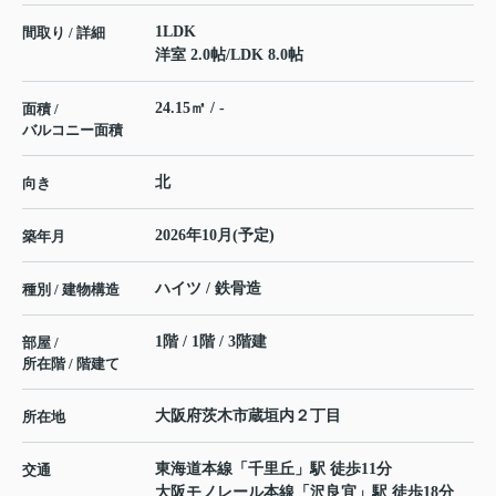
1LDK
間取り / 詳細
洋室 2.0帖
/
LDK 8.0帖
24.15㎡ / -
面積 /
バルコニー面積
北
向き
2026年10月(予定)
築年月
ハイツ / 鉄骨造
種別 / 建物構造
1階 / 1階 / 3階建
部屋 /
所在階 / 階建て
大阪府
茨木市
蔵垣内
２丁目
所在地
東海道本線
「
千里丘
」駅 徒歩11分
交通
大阪モノレール本線
「
沢良宜
」駅 徒歩18分