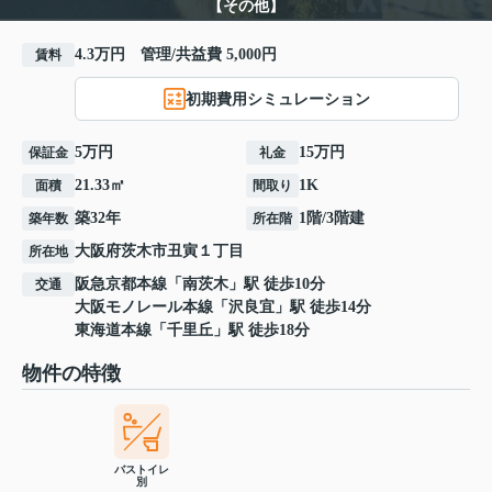
【その他】
4.3万円 管理/共益費 5,000円
賃料
初期費用シミュレーション
5万円
15万円
保証金
礼金
21.33㎡
1K
面積
間取り
築32年
1階/3階建
築年数
所在階
大阪府
茨木市
丑寅
１丁目
所在地
阪急京都本線
「
南茨木
」駅 徒歩10分
交通
大阪モノレール本線
「
沢良宜
」駅 徒歩14分
東海道本線
「
千里丘
」駅 徒歩18分
物件の特徴
バストイレ
別