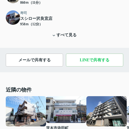
860ｍ（11分）
寿司
スシロー沢良宜店
958ｍ（12分）
すべて見る
メールで共有する
LINEで共有する
近隣の物件
茨木市寺田町