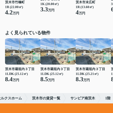
茨木市竹橋町
茨木市末広町
1K (20.00㎡)
3
1R (22.00㎡)
1R (13.60㎡)
3.3
万円
4.2
4
万円
万円
よく見られている物件
茨木市蔵垣内３丁目
茨木市蔵垣内３丁目
茨木市蔵垣内３丁目
1LDK (25.12㎡)
1LDK (25.12㎡)
1LDK (25.21㎡)
1
8.4
8.5
8.3
万円
万円
万円
社ルクスホーム
茨木市の賃貸一覧
サンピア南茨木
1階