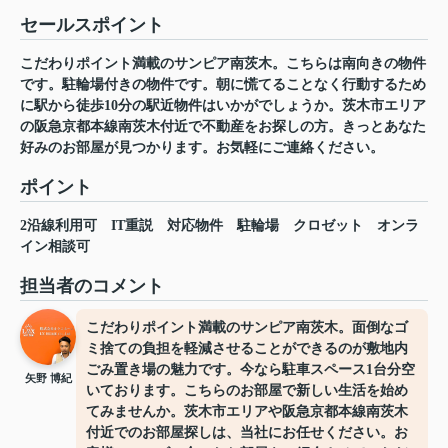
セールスポイント
こだわりポイント満載のサンピア南茨木。こちらは南向きの物件
です。駐輪場付きの物件です。朝に慌てることなく行動するため
に駅から徒歩10分の駅近物件はいかがでしょうか。茨木市エリア
の阪急京都本線南茨木付近で不動産をお探しの方。きっとあなた
好みのお部屋が見つかります。お気軽にご連絡ください。
ポイント
2沿線利用可
IT重説
対応物件
駐輪場
クロゼット
オンラ
イン相談可
担当者のコメント
こだわりポイント満載のサンピア南茨木。面倒なゴ
ミ捨ての負担を軽減させることができるのが敷地内
ごみ置き場の魅力です。今なら駐車スペース1台分空
矢野 博紀
いております。こちらのお部屋で新しい生活を始め
てみませんか。茨木市エリアや阪急京都本線南茨木
付近でのお部屋探しは、当社にお任せください。お