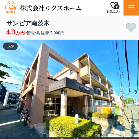
0
お気に入り
サンピア南茨木
4.3
万円
管理/共益費 5,000円
1
/
29