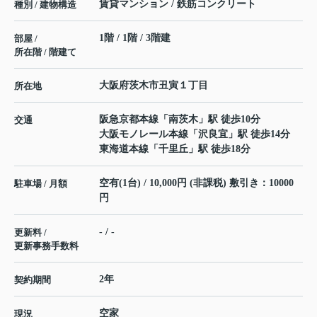
賃貸マンション / 鉄筋コンクリート
種別 / 建物構造
1階 / 1階 / 3階建
部屋 /
所在階 / 階建て
大阪府
茨木市
丑寅
１丁目
所在地
阪急京都本線
「
南茨木
」駅 徒歩10分
交通
大阪モノレール本線
「
沢良宜
」駅 徒歩14分
東海道本線
「
千里丘
」駅 徒歩18分
空有(1台) / 10,000円 (非課税) 敷引き：10000
駐車場 / 月額
円
- / -
更新料 /
更新事務手数料
2年
契約期間
空家
現況