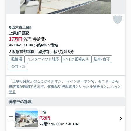
茨木市上泉町
上泉町貸家
17
万円
管理/共益費-
96.00㎡ (4LDK) /築6年 /2階建
阪急京都本線「総持寺」駅 徒歩18分
駐輪場
インターネット対応
バイク置場あり
駐車2台可
公共下水
「上泉町貸家」のここがイチオシ。TVインターホンで、モニターから
来訪者が確認できます。化粧品や洗面道具といった小物をまと...
もっと
見る
募集中の部屋
1-2階
17万円
1-2階 / 96.00㎡ / 4LDK