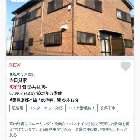
NEW
茨木市戸伏町
寺田貸家
8
万円
管理/共益費-
66.00㎡ (4DK) /築27年 /2階建
阪急京都本線「総持寺」駅 徒歩12分
駐輪場
インターネット対応
バイク置場あり
公共下水
室内設備はフローリング・洗面台・バストイレ別など充実した設備を備
え付けています。2沿線利用ができる、交通の便の良い物件で...
もっと
見る