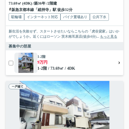
73.69㎡ (4DK) /築36年 /2階建
阪急京都本線「総持寺」駅 徒歩32分
駐輪場
インターネット対応
バイク置場あり
公共下水
新生活を失敗せず、スタートさせたいならこちらの「虎谷貸家」はいか
がでしょうか。近くにはローソン 茨木南耳原店(徒歩4分)...
もっと見る
募集中の部屋
1-2階
9万円
1-2階 / 73.69㎡ / 4DK
一戸建て