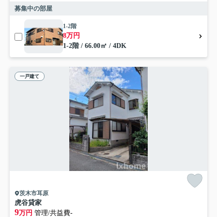
募集中の部屋
1-2階
8万円
1-2階 / 66.00㎡ / 4DK
一戸建て
茨木市耳原
虎谷貸家
9
万円
管理/共益費-