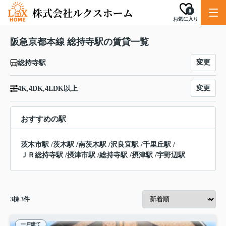
0
お気に入り
阪急京都本線 総持寺駅の賃貸一覧
変更
総持寺駅
変更
4K,4DK,4LDK以上
おすすめの駅
茨木市駅
/
茨木駅
/
南茨木駅
/
沢良宜駅
/
千里丘駅
/
ＪＲ総持寺駅
/
摂津市駅
/
総持寺駅
/
摂津駅
/
宇野辺駅
3
棟
3
件
一戸建て