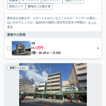
駐輪場
オートロック
光ファイバー
宅配ボックス
防犯カメラ
敷地内ごみ置き場
新生活を失敗せず、スタートさせたいならこちらの「フィデール春日」
はいかがでしょうか。徒歩8分の場所に茨木市立茨木小学校が...
もっと
見る
募集中の部屋
2階
10.5万円
2階 / 46.49㎡ / 1LDK
賃貸マンション