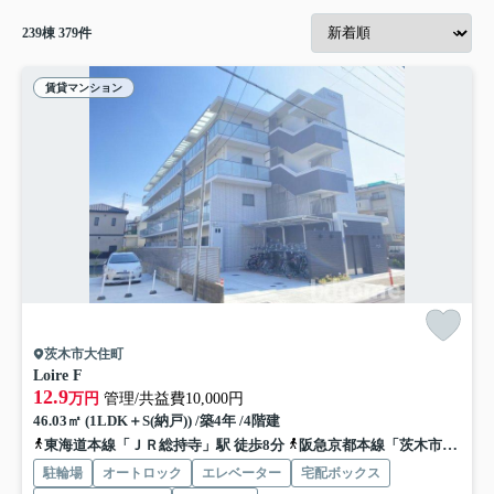
239
棟
379
件
賃貸マンション
茨木市大住町
Loire F
12.9
万円
管理/共益費10,000円
46.03㎡ (1LDK＋S(納戸)) /築4年 /4階建
東海道本線「ＪＲ総持寺」駅 徒歩8分
阪急京都本線「茨木市」駅 徒歩10分
駐輪場
オートロック
エレベーター
宅配ボックス