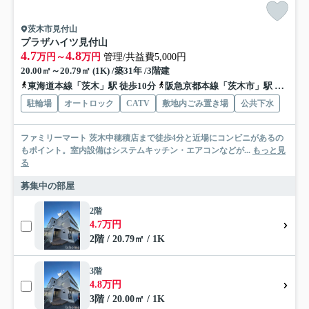
茨木市見付山
プラザハイツ見付山
4.7
4.8
万円～
万円
管理/共益費5,000円
20.00㎡～20.79㎡ (1K) /築31年 /3階建
東海道本線「茨木」駅 徒歩10分
阪急京都本線「茨木市」駅 徒歩26分
駐輪場
オートロック
CATV
敷地内ごみ置き場
公共下水
ファミリーマート 茨木中穂積店まで徒歩4分と近場にコンビニがあるの
もポイント。室内設備はシステムキッチン・エアコンなどが...
もっと見
る
募集中の部屋
2階
4.7万円
2階 / 20.79㎡ / 1K
3階
4.8万円
3階 / 20.00㎡ / 1K