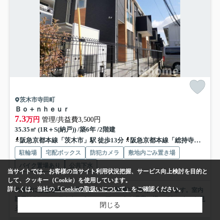
茨木市寺田町
Ｂｏ＋ｎｈｅｕｒ
7.3
万円
管理/共益費3,500円
35.35㎡ (1R＋S(納戸)) /築6年 /2階建
阪急京都本線「茨木市」駅 徒歩13分
阪急京都本線「総持寺」駅 徒歩21分
駐輪場
宅配ボックス
防犯カメラ
敷地内ごみ置き場
バイク置場あり
公共下水
当サイトでは、お客様の当サイト利用状況把握、サービス向上検討を目的と
して、クッキー（Cookie）を使用しています。
詳しくは、当社の
「Cookieの取扱いについて」
をご確認ください。
共用部には敷地内ごみ置き場・バイク置場などが揃っております。室内
設備はCS・システムキッチン・エアコンなど豊富に揃ってお...
もっと見
閉じる
る