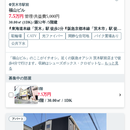
茨木市駅前
福山ビル
7.5
万円
管理/共益費5,000円
30.00㎡ (1DK) /築52年 /5階建
東海道本線「茨木」駅 徒歩2分
阪急京都本線「茨木市」駅 徒歩16分
駐輪場
CATV
光ファイバー
閑静な住宅地
バイク置場あり
公共下水
「福山ビル」のここがイチオシ。近くの阪急オアシス 茨木駅前店まで徒
歩4分で行けます。収納はシューズボックス・クロゼットな...
もっと見
る
募集中の部屋
3階
7.5万円
3階 / 30.00㎡ / 1DK
アパート