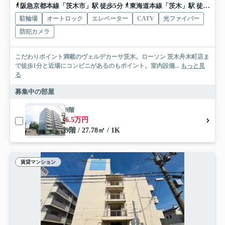
阪急京都本線「茨木市」駅 徒歩5分
東海道本線「茨木」駅 徒歩20分
駐輪場
オートロック
エレベーター
CATV
光ファイバー
防犯カメラ
こだわりポイント満載のヴェルデカーサ茨木。ローソン 茨木舟木町店ま
で徒歩1分と近場にコンビニがあるのもポイント。室内設備...
もっと見
る
募集中の部屋
9階
6.5万円
9階 / 27.78㎡ / 1K
賃貸マンション