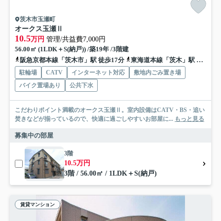
茨木市玉瀬町
オークス玉瀬Ⅱ
10.5
万円
管理/共益費7,000円
56.00㎡ (1LDK＋S(納戸)) /築19年 /3階建
阪急京都本線「茨木市」駅 徒歩17分
東海道本線「茨木」駅 徒歩29分
駐輪場
CATV
インターネット対応
敷地内ごみ置き場
バイク置場あり
公共下水
こだわりポイント満載のオークス玉瀬Ⅱ。室内設備はCATV・BS・追い
焚きなどが揃っているので、快適に過ごしやすいお部屋に...
もっと見る
募集中の部屋
3階
10.5万円
3階 / 56.00㎡ / 1LDK＋S(納戸)
賃貸マンション