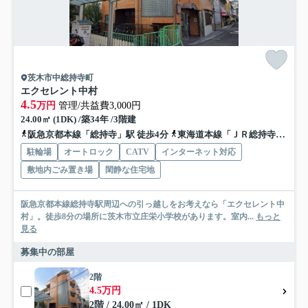
茨木市中総持寺町
エクセレント中村
4.5
万円
管理/共益費3,000円
24.00㎡ (1DK) /築34年 /3階建
阪急京都本線「総持寺」駅 徒歩4分
東海道本線「ＪＲ総持寺」駅 徒歩13分
駐輪場
オートロック
CATV
インターネット対応
敷地内ごみ置き場
閑静な住宅地
阪急京都本線総持寺駅周辺への引っ越しをお考えなら「エクセレント中
村」。徒歩8分の場所に茨木市立庄栄小学校があります。室内...
もっと
見る
募集中の部屋
2階
4.5万円
2階 / 24.00㎡ / 1DK