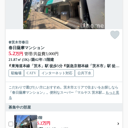
茨木市春日
春日薩摩マンション
5.2
万円
管理/共益費3,000円
21.87㎡ (1K) /築42年 /3階建
東海道本線「茨木」駅 徒歩5分
阪急京都本線「茨木市」駅 徒歩15分
駐輪場
CATV
インターネット対応
公共下水
こだわりで選びたい方におすすめ。茨木市エリアで住まいをお探しなら
「春日薩摩マンション」。便利なスーパー「マルヤス 茨木駅...
もっと見
る
募集中の部屋
3階
5.2万円