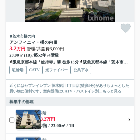
茨木市橋の内
アンフィニィ・橋の内Ⅲ
3.2
万円
管理/共益費3,000円
23.00㎡ (1R) /築52年 /4階建
阪急京都本線「総持寺」駅 徒歩15分
阪急京都本線「茨木市」駅 徒歩24分
駐輪場
CATV
光ファイバー
公共下水
近くにはセブンイレブン 茨木鮎川1丁目店(徒歩5分)がありちょっとした
買い物に便利です。室内設備はCATV・バストイレ別...
もっと見る
募集中の部屋
2階
3.2万円
2階 / 23.00㎡ / 1R