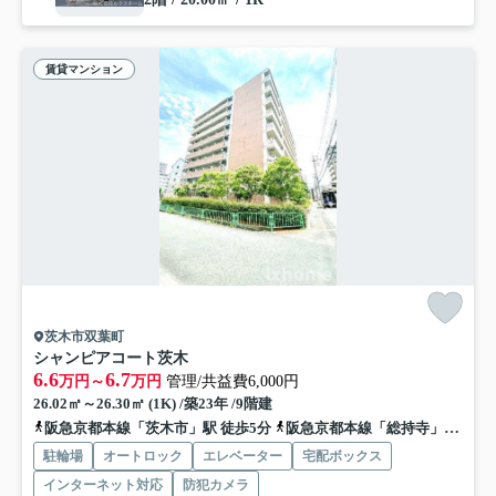
賃貸マンション
茨木市双葉町
シャンピアコート茨木
6.6
6.7
万円～
万円
管理/共益費6,000円
26.02㎡～26.30㎡ (1K) /築23年 /9階建
阪急京都本線「茨木市」駅 徒歩5分
阪急京都本線「総持寺」駅 徒歩20分
駐輪場
オートロック
エレベーター
宅配ボックス
インターネット対応
防犯カメラ