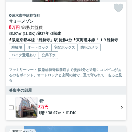
茨木市中総持寺町
サミーメゾン
8
万円
管理/共益費-
38.07㎡ (1LDK) /築27年 /3階建
阪急京都本線「総持寺」駅 徒歩4分
東海道本線「ＪＲ総持寺」駅 徒歩13分
駐輪場
オートロック
宅配ボックス
防犯カメラ
バイク置場あり
公共下水
ファミリーマート 阪急総持寺駅前店まで徒歩4分と近場にコンビニがあ
るのもポイント。オートロックと玄関の鍵で二重で守られて...
もっと見
る
募集中の部屋
1階
8万円
1階 / 38.07㎡ / 1LDK
賃貸マンション