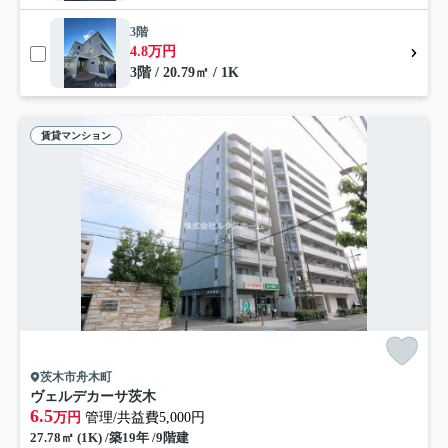
3階
4.8万円
3階 / 20.79㎡ / 1K
賃貸マンション
茨木市舟木町
ヴェルデカーサ茨木
6.5
万円
管理/共益費5,000円
27.78㎡ (1K) /築19年 /9階建