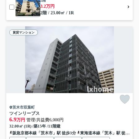
2階
3.2万円
2階 / 23.00㎡ / 1R
賃貸マンション
茨木市双葉町
ツインリーブス
6.9
万円
管理/共益費6,000円
32.00㎡ (1R) /築15年 /11階建
阪急京都本線「茨木市」駅 徒歩3分
東海道本線「茨木」駅 徒歩20分