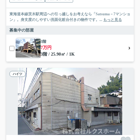
東海道本線茨木駅周辺への引っ越しをお考えなら「Satsuma－7マンショ
ン」。身支度のしやすい洗面化粧台付きの物件です。...
もっと見る
募集中の部屋
3階
7万円
3階 / 25.90㎡ / 1K
ハイツ