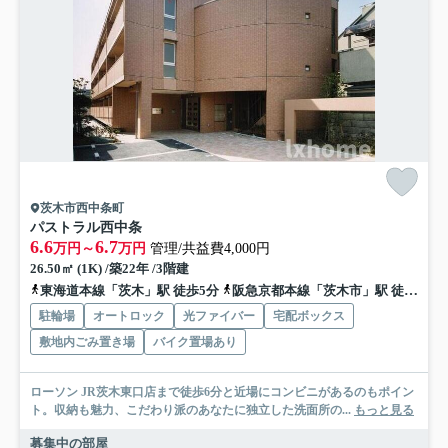
茨木市西中条町
パストラル西中条
6.6
6.7
万円～
万円
管理/共益費4,000円
26.50㎡ (1K) /築22年 /3階建
東海道本線「茨木」駅 徒歩5分
阪急京都本線「茨木市」駅 徒歩19分
駐輪場
オートロック
光ファイバー
宅配ボックス
敷地内ごみ置き場
バイク置場あり
ローソン JR茨木東口店まで徒歩6分と近場にコンビニがあるのもポイン
ト。収納も魅力、こだわり派のあなたに独立した洗面所の...
もっと見る
募集中の部屋