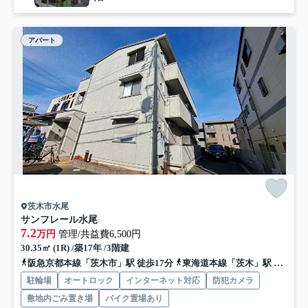
アパート
茨木市水尾
サンフレール水尾
7.2
万円
管理/共益費6,500円
30.35㎡ (1R) /築17年 /3階建
阪急京都本線「茨木市」駅 徒歩17分
東海道本線「茨木」駅 徒歩25分
駐輪場
オートロック
インターネット対応
防犯カメラ
敷地内ごみ置き場
バイク置場あり