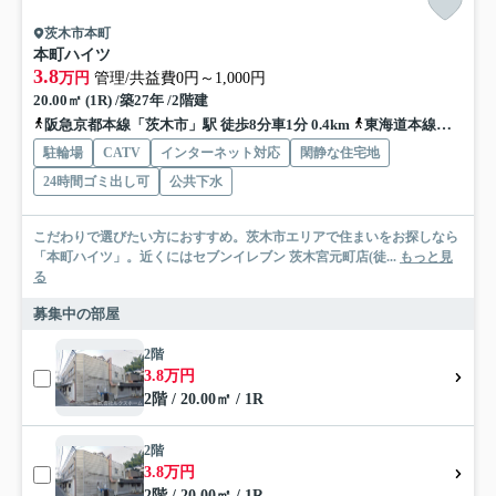
茨木市本町
本町ハイツ
3.8
万円
管理/共益費0円～1,000円
20.00㎡ (1R) /築27年 /2階建
阪急京都本線「茨木市」駅 徒歩8分車1分 0.4km
東海道本線「茨木」駅 徒歩17分車3分 1.2km
駐輪場
CATV
インターネット対応
閑静な住宅地
24時間ゴミ出し可
公共下水
こだわりで選びたい方におすすめ。茨木市エリアで住まいをお探しなら
「本町ハイツ」。近くにはセブンイレブン 茨木宮元町店(徒...
もっと見
る
募集中の部屋
2階
3.8万円
2階 / 20.00㎡ / 1R
2階
3.8万円
2階 / 20.00㎡ / 1R