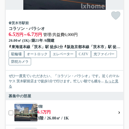
茨木市駅前
コラソン・パラシオ
6.5
6.7
万円～
万円
管理/共益費6,000円
26.00㎡ (1K) /築21年 /6階建
東海道本線「茨木」駅 徒歩2分
阪急京都本線「茨木市」駅 徒歩10分
駐輪場
オートロック
エレベーター
CATV
光ファイバー
防犯カメラ
ぜひ一度見ていただきたい、「コラソン・パラシオ」です。近くのマル
ヤス 茨木駅前店まで徒歩5分で行けます。忙しい朝でも鏡を...
もっと見
る
募集中の部屋
3階
6.5万円
3階 / 26.00㎡ / 1K