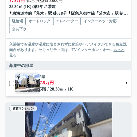
7.9
万円
管理/共益費3,000円
28.30㎡ (1K) /築2年 /5階建
東海道本線「茨木」駅 徒歩8分
阪急京都本線「茨木市」駅 徒歩14分
駐輪場
オートロック
エレベーター
インターネット対応
公共下水
入浴後でも温度や湿度に悩まされずに化粧やヘアメイクができる独立洗
面台があります。セキュリティ面は、TVインターホン・オー...
もっと
見る
募集中の部屋
5階
7.9万円
5階 / 28.30㎡ / 1K
賃貸マンション