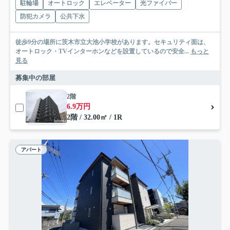
駐輪場
オートロック
エレベーター
光ファイバー
防犯カメラ
公共下水
徒歩9分の場所に茨木市立大池小学校があります。セキュリティ面は、
オートロック・TVインターホンなどを設置しているので安全...
もっと
見る
募集中の部屋
2階
6.9万円
2階 / 32.00㎡ / 1R
アパート