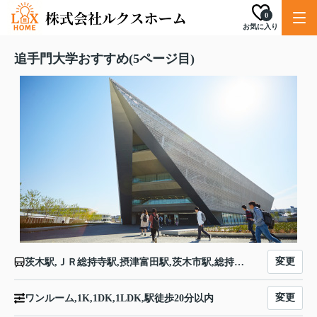
0
お気に入り
追手門大学おすすめ(5ページ目)
変更
茨木駅,ＪＲ総持寺駅,摂津富田駅,茨木市駅,総持寺駅,富田駅
変更
ワンルーム,1K,1DK,1LDK,駅徒歩20分以内