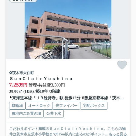
茨木市大住町
ＳｕｎＣｌａｉｒＹｏｓｈｉｎｏ
7.25
万円
管理/共益費3,500円
38.00㎡ (1DK) /築18年 /3階建
東海道本線「ＪＲ総持寺」駅 徒歩12分
阪急京都本線「茨木市」駅 徒歩14分
駐輪場
オートロック
光ファイバー
宅配ボックス
敷地内ごみ置き場
公共下水
こだわりポイント満載のＳｕｎＣｌａｉｒＹｏｓｈｉｎｏ。こちらの物
件は茨木市立茨木小学校まで815m以内にあるのがポイント...
もっと見る