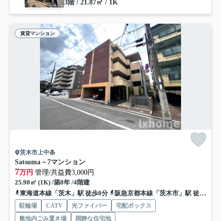
3階 / 21.87㎡ / 1K
賃貸マンション
茨木市上中条
Satsuma－7マンション
7
万円
管理/共益費3,000円
25.90㎡ (1K) /築8年 /4階建
東海道本線「茨木」駅 徒歩8分
阪急京都本線「茨木市」駅 徒歩15分
駐輪場
CATV
光ファイバー
宅配ボックス
敷地内ごみ置き場
閑静な住宅地