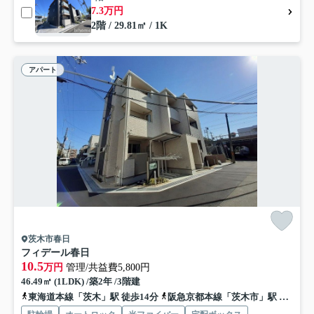
7.3万円
2階 / 29.81㎡ / 1K
アパート
茨木市春日
フィデール春日
10.5
万円
管理/共益費5,800円
46.49㎡ (1LDK) /築2年 /3階建
東海道本線「茨木」駅 徒歩14分
阪急京都本線「茨木市」駅 徒歩17分