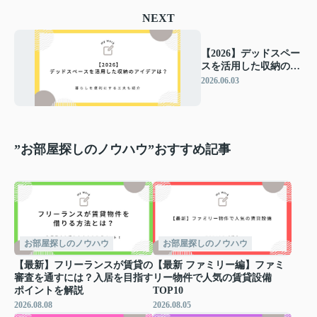
NEXT
【2026】デッドスペー
スを活用した収納のア
イデアは？暮らしを便
2026.06.03
利にする工夫も紹介
”お部屋探しのノウハウ”おすすめ記事
お部屋探しのノウハウ
お部屋探しのノウハウ
【最新】フリーランスが賃貸の
【最新 ファミリー編】ファミ
審査を通すには？入居を目指す
リー物件で人気の賃貸設備
ポイントを解説
TOP10
2026.08.08
2026.08.05