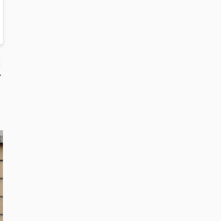
は
ブ
も
く