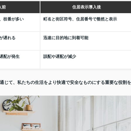
入前
住居表示導入後
、枝番が多い
町名と街区符号、住居番号で整然と表示
が遅れる
迅速に目的地に到着可能
遅配が発生
誤配や遅配が減少
通じて、私たちの生活をより快適で安全なものにする重要な役割