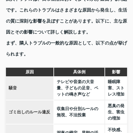
です。これらのトラブルはさまざまな原因から発生し、生活
の質に深刻な影響を及ぼすことがあります。以下に、主な原
因とその影響について詳しく解説します。
まず、隣人トラブルの一般的な原因として、以下の点が挙げ
られます。
原因
具体例
影響
テレビや音楽の大音
睡眠障
騒音
量、子どもの足音、ペ
害、スト
ットの鳴き声など
レス増加
悪臭の発
収集日や分別ルールの
ゴミ出しのルール違反
生、害虫
無視、不法投棄
の増加
不快感、
深夜の帰宅、早朝の活