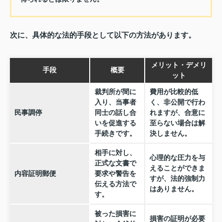
次に、具体的な法的手段として以下の方法があります。
メリット・デメリ
手段
概要
ット
裁判所が間に
費用が比較的低
入り、当事者
く、非公開で行わ
民事調停
同士の話し合
れますが、合意に
いを促進する
至らない場合は解
手続きです。
決しません。
相手に対し、
心理的な圧力を与
正式な文書で
えることができま
内容証明郵便
要求や警告を
すが、法的強制力
伝える方法で
はありません。
す。
被った損害に
損害の証明が必要