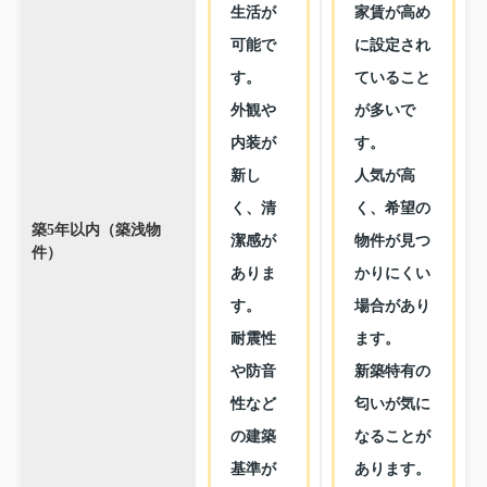
生活が
家賃が高め
可能で
に設定され
す。
ていること
外観や
が多いで
内装が
す。
新し
人気が高
く、清
く、希望の
築5年以内（築浅物
潔感が
物件が見つ
件）
ありま
かりにくい
す。
場合があり
耐震性
ます。
や防音
新築特有の
性など
匂いが気に
の建築
なることが
基準が
あります。