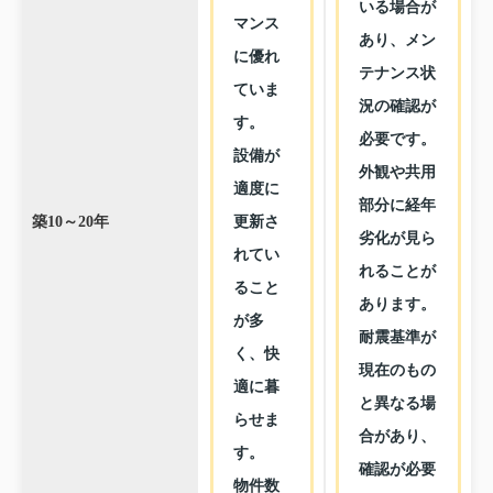
いる場合が
マンス
あり、メン
に優れ
テナンス状
ていま
況の確認が
す。
必要です。
設備が
外観や共用
適度に
部分に経年
更新さ
築10～20年
劣化が見ら
れてい
れることが
ること
あります。
が多
耐震基準が
く、快
現在のもの
適に暮
と異なる場
らせま
合があり、
す。
確認が必要
物件数