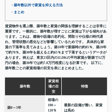
・築年数以外で家賃を抑える方法
・まとめ
賃貸物件を選ぶ際、築年数と家賃の関係を理解することは非常に
重要です。一般的に、築年数が増すごとに家賃は下がる傾向があ
ります。これは、建物や設備の老朽化、間取りや仕様の時代遅
れ、管理状態の悪化などが影響しているためです。 具体的な家
賃の下落率を見てみましょう。築10年で新築時の約85％、築20年
で約70％、築30年を超えると約65％まで下落するというデータが
あります。例えば、東京23区内の1LDKの平均家賃が新築で12万
円の場合、築30年では約7.8万円程度になる計算です。 以下に、
築年数ごとの家賃相場の目安を表にまとめました。
家賃相
築年数
場の目
特徴
安
相場の
100～
最新の設備が整い、家賃
築0～5年
120％
は高め