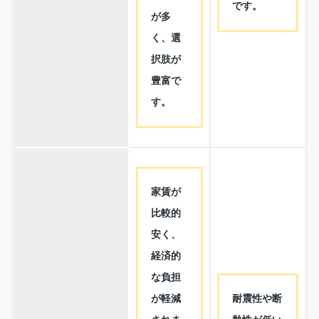
です。
が多
く、選
択肢が
豊富で
す。
家賃が
比較的
安く、
経済的
な負担
が軽減
耐震性や断