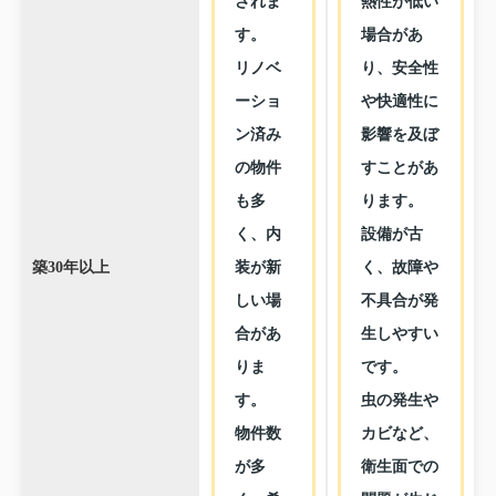
されま
熱性が低い
す。
場合があ
リノベ
り、安全性
ーショ
や快適性に
ン済み
影響を及ぼ
の物件
すことがあ
も多
ります。
く、内
設備が古
装が新
く、故障や
築30年以上
しい場
不具合が発
合があ
生しやすい
りま
です。
す。
虫の発生や
物件数
カビなど、
が多
衛生面での