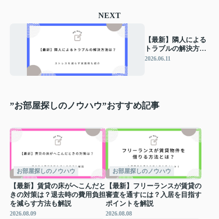
NEXT
【最新】隣人による
トラブルの解決方法
は？ストレスを減ら
2026.06.11
す実践例も紹介
”お部屋探しのノウハウ”おすすめ記事
お部屋探しのノウハウ
お部屋探しのノウハウ
【最新】賃貸の床がへこんだと
【最新】フリーランスが賃貸の
きの対策は？退去時の費用負担
審査を通すには？入居を目指す
を減らす方法も解説
ポイントを解説
2026.08.09
2026.08.08