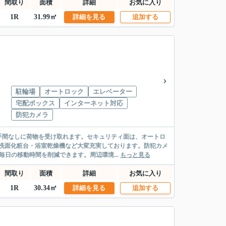
間取り
面積
詳細
お気に入り
1R
31.99㎡
詳細を見る
追加する
駐輪場
オートロック
エレベーター
宅配ボックス
インターネット対応
防犯カメラ
手間なしに荷物を受け取れます。セキュリティ面は、オートロ
洗面化粧台・浴室乾燥機など大変充実しております。防犯カメ
日の移動時間を削減できます。周辺環境...
もっと見る
間取り
面積
詳細
お気に入り
1R
30.34㎡
詳細を見る
追加する