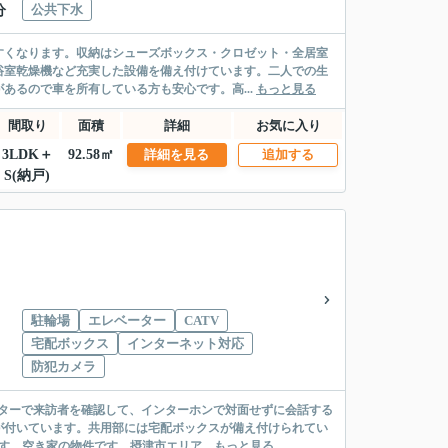
公共下水
分
すくなります。収納はシューズボックス・クロゼット・全居室
浴室乾燥機など充実した設備を備え付けています。二人での生
あるので車を所有している方も安心です。高...
もっと見る
間取り
面積
詳細
お気に入り
3LDK＋
92.58㎡
詳細を見る
追加する
S(納戸)
駐輪場
エレベーター
CATV
宅配ボックス
インターネット対応
防犯カメラ
ニターで来訪者を確認して、インターホンで対面せずに会話する
が付いています。共用部には宅配ボックスが備え付けられてい
。空き家の物件です。摂津市エリア...
もっと見る