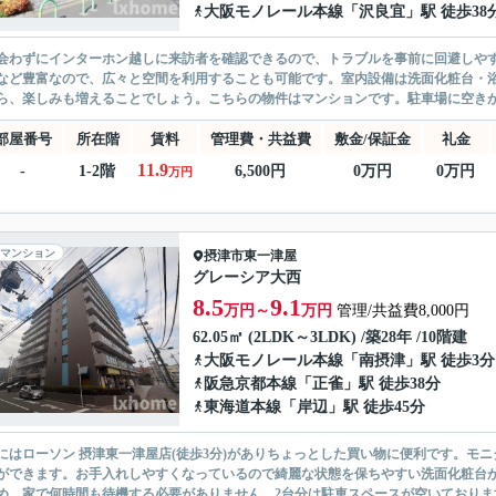
大阪モノレール本線
「
沢良宜
」駅 徒歩38
会わずにインターホン越しに来訪者を確認できるので、トラブルを事前に回避しや
など豊富なので、広々と空間を利用することも可能です。室内設備は洗面化粧台・
ら、楽しみも増えることでしょう。こちらの物件はマンションです。駐車場に空きが
部屋番号
所在階
賃料
管理費・共益費
敷金/保証金
礼金
11.9
-
1-2階
6,500円
0万円
0万円
万円
マンション
摂津市
東一津屋
グレーシア大西
8.5
9.1
万円～
万円
管理/共益費8,000円
62.05㎡ (2LDK～3LDK) /築28年 /10階建
大阪モノレール本線
「
南摂津
」駅 徒歩3分
阪急京都本線
「
正雀
」駅 徒歩38分
東海道本線
「
岸辺
」駅 徒歩45分
にはローソン 摂津東一津屋店(徒歩3分)がありちょっとした買い物に便利です。モ
ができます。お手入れしやすくなっているので綺麗な状態を保ちやすい洗面化粧台
め、家で何時間も待機する必要がありません。2台分は駐車スペースが空いております