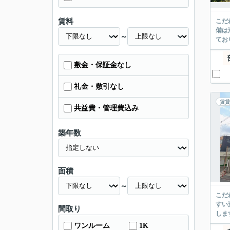
賃料
こだ
備は
～
てお
敷金・保証金なし
礼金・敷引なし
賃貸
共益費・管理費込み
築年数
面積
～
こだ
すい
間取り
しま
ワンルーム
1K