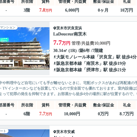
部屋番号
所在階
賃料
管理費・共益費
敷金/保証金
礼金
7.8
-
3階
6,000円
0ヶ月
10万円
万円
マンション
茨木市
沢良宜浜
LaDouceur南茨木
7.7
万円
管理/共益費10,000円
30.34㎡ (1R) /築6年 /7階建
大阪モノレール本線
「
沢良宜
」駅 徒歩4分
阪急京都本線
「
南茨木
」駅 徒歩19分
阪急京都本線
「
摂津市
」駅 徒歩21分
中や料理中など自宅にいても手が離せないときに、宅配ボックスがあれば再配達の
・TVインターホンなどを設置しているので安全面でも優れております。室内設備は
よって犯罪の発生を抑制できます。お部屋から徒歩4分の場所に駅が位置するので、毎
部屋番号
所在階
賃料
管理費・共益費
敷金/保証金
礼金
7.7
-
6階
10,000円
0万円
8.7万円
万円
ート
茨木市
安威