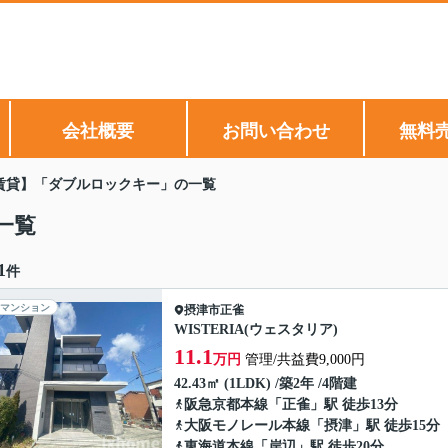
会社概要
お問い合わせ
無料
賃貸】「ダブルロックキー」の一覧
一覧
1
件
マンション
摂津市
正雀
WISTERIA(ウェスタリア)
11.1
万円
管理/共益費9,000円
42.43㎡ (1LDK) /築2年 /4階建
阪急京都本線
「
正雀
」駅 徒歩13分
大阪モノレール本線
「
摂津
」駅 徒歩15分
東海道本線
「
岸辺
」駅 徒歩20分