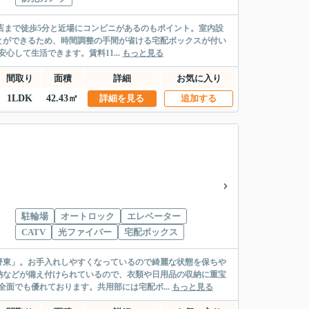
丁目店まで徒歩5分と近場にコンビニがあるのもポイント。室内設
とができるため、時間調整の手間が省ける宅配ボックスが付い
して生活できます。賃料11...
もっと見る
間取り
面積
詳細
お気に入り
1LDK
42.43㎡
詳細を見る
追加する
駐輪場
オートロック
エレベーター
CATV
光ファイバー
宅配ボックス
野東」。お手入れしやすくなっているので綺麗な状態を保ちや
納などが備え付けられているので、衣類や日用品の収納に重宝
面でも優れております。共用部には宅配ボ...
もっと見る