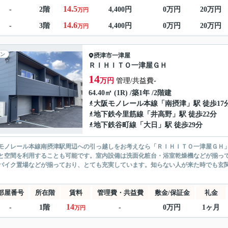
14.5
-
2階
4,400円
0万円
20万円
万円
14.6
-
3階
4,400円
0万円
20万円
万円
ン
摂津市
一津屋
ＲＩＨＩＴＯ一津屋ＧＨ
14
万円
管理/共益費-
64.40㎡ (1R) /築1年 /2階建
大阪モノレール本線
「
南摂津
」駅 徒歩17
地下鉄今里筋線
「
井高野
」駅 徒歩22分
地下鉄谷町線
「
大日
」駅 徒歩29分
モノレール本線南摂津駅周辺への引っ越しをお考えなら「ＲＩＨＩＴＯ一津屋ＧＨ
と空間を利用することも可能です。室内設備は洗面化粧台・浴室乾燥機などが揃っ
バイク置場などが揃っており、とても充実しています。知らない人が来た時でも玄関
部屋番号
所在階
賃料
管理費・共益費
敷金/保証金
礼金
14
-
1階
-
0万円
1ヶ月
万円