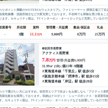
わりポイント満載のWISTERIA(ウェスタリア)。ファミリーマート 摂津正雀三
浴室乾燥機・洗面所独立など大変充実しております。不在時でも荷物を受け取るこ
ります。セキュリティ面は、TVインターホン・オートロックなど充実しているので安心
部屋番号
所在階
賃料
管理費・共益費
敷金/保証金
礼金
11.1
-
3階
9,000円
0万円
25万円
万円
マンション
吹田市
長野東
アクティス長野東
7.8
万円
管理/共益費6,000円
31.99㎡ (1R) /築15年 /8階建
東海道本線
「
千里丘
」駅 徒歩5分
阪急京都本線
「
摂津市
」駅 徒歩15分
東海道本線
「
岸辺
」駅 徒歩28分
わりで選びたい方におすすめ。吹田市エリアで住まいをお探しなら「アクティス長
洗面化粧台を採用しております。収納はクロゼット・シューズボックス・全居室収
す。セキュリティ面は、TVインターホン・オートロックなどを設置しているので安全