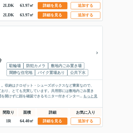
2LDK
63.97㎡
詳細を見る
追加する
2LDK
63.97㎡
詳細を見る
追加する
分
駐輪場
防犯カメラ
敷地内ごみ置き場
閑静な住宅地
バイク置場あり
公共下水
」。収納はクロゼット・シューズボックスなど豊富なので、
ており、とても充実しています。共用部には敷地内ごみ置き
を開けずに顔を確認できるモニター付きインター...
もっと見
間取り
面積
詳細
お気に入り
1R
64.40㎡
詳細を見る
追加する