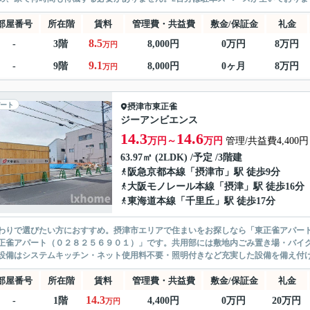
部屋番号
所在階
賃料
管理費・共益費
敷金/保証金
礼金
8.5
-
3階
8,000円
0万円
8万円
万円
9.1
-
9階
8,000円
0ヶ月
8万円
万円
ート
摂津市
東正雀
ジーアンビエンス
14.3
14.6
万円～
万円
管理/共益費4,400円
63.97㎡ (2LDK) /予定 /3階建
阪急京都本線
「
摂津市
」駅 徒歩9分
大阪モノレール本線
「
摂津
」駅 徒歩16分
東海道本線
「
千里丘
」駅 徒歩17分
わりで選びたい方におすすめ。摂津市エリアで住まいをお探しなら「東正雀アパー
正雀アパート（０２８２５６９０１）」です。共用部には敷地内ごみ置き場・バイ
設備はシステムキッチン・ネット使用料不要・照明付きなど充実した設備を備え付け
部屋番号
所在階
賃料
管理費・共益費
敷金/保証金
礼金
14.3
-
1階
4,400円
0万円
20万円
万円