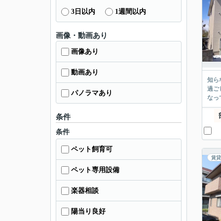
3日以内
1週間以内
画像・動画あり
画像あり
動画あり
知ら
過ご
パノラマあり
なっ
条件
条件
ペット飼育可
賃貸
ペット専用設備
楽器相談
陽当り良好