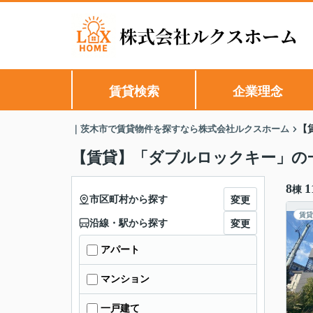
賃貸検索
企業理念
｜茨木市で賃貸物件を探すなら株式会社ルクスホーム
【
【賃貸】「ダブルロックキー」の
8
1
棟
市区町村から探す
変更
賃貸
沿線・駅から探す
変更
アパート
マンション
一戸建て