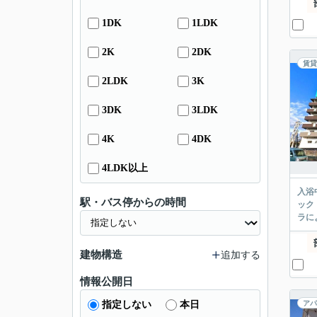
1DK
1LDK
2K
2DK
賃貸
2LDK
3K
3DK
3LDK
4K
4DK
4LDK以上
入浴
駅・バス停からの時間
ック
ラに
建物構造
追加する
情報公開日
指定しない
本日
アパ