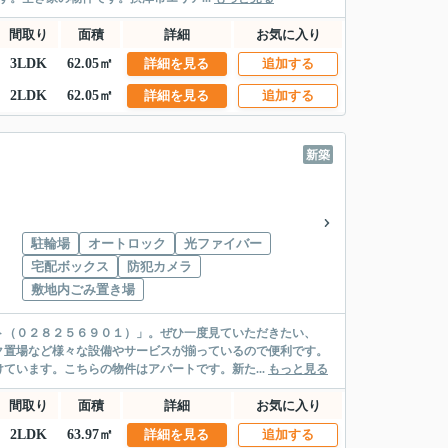
間取り
面積
詳細
お気に入り
3LDK
62.05㎡
詳細を見る
追加する
2LDK
62.05㎡
詳細を見る
追加する
新築
駐輪場
オートロック
光ファイバー
宅配ボックス
防犯カメラ
敷地内ごみ置き場
ト（０２８２５６９０１）」。ぜひ一度見ていただきたい、
ク置場など様々な設備やサービスが揃っているので便利です。
ています。こちらの物件はアパートです。新た...
もっと見る
間取り
面積
詳細
お気に入り
2LDK
63.97㎡
詳細を見る
追加する