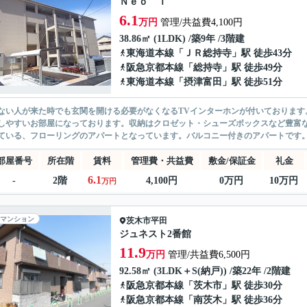
Ｎｅｏ Ｉ
6.1
万円
管理/共益費4,100円
38.86㎡ (1LDK) /築9年 /3階建
東海道本線
「
ＪＲ総持寺
」駅 徒歩43分
阪急京都本線
「
総持寺
」駅 徒歩49分
東海道本線
「
摂津富田
」駅 徒歩51分
ない人が来た時でも玄関を開ける必要がなくなるTVインターホンが付いております
しやすいお部屋になっております。収納はクロゼット・シューズボックスなど豊富
ている、フローリングのアパートとなっています。バルコニー付きのアパートです。間
部屋番号
所在階
賃料
管理費・共益費
敷金/保証金
礼金
6.1
-
2階
4,100円
0万円
10万円
万円
マンション
茨木市
平田
ジュネスト2番館
11.9
万円
管理/共益費6,500円
92.58㎡ (3LDK＋S(納戸)) /築22年 /2階建
阪急京都本線
「
茨木市
」駅 徒歩30分
阪急京都本線
「
南茨木
」駅 徒歩36分