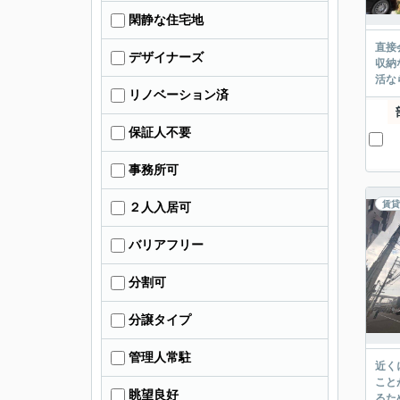
閑静な住宅地
直接
デザイナーズ
収納
活な
リノベーション済
保証人不要
事務所可
賃貸
２人入居可
バリアフリー
分割可
分譲タイプ
管理人常駐
近く
こと
眺望良好
るた