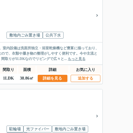
敷地内ごみ置き場
公共下水
。室内設備は洗面所独立・浴室乾燥機など豊富に揃っており、
なので、衣類や履き物の整理がしやすく便利です。今や主流と
取りが1LDKなのでリビングで広々と...
もっと見る
間取り
面積
詳細
お気に入り
1LDK
38.86㎡
詳細を見る
追加する
駐輪場
光ファイバー
敷地内ごみ置き場