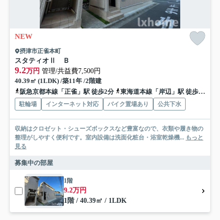
NEW
摂津市正雀本町
スタティオⅡ Ｂ
9.2
万円
管理/共益費7,500円
40.39㎡ (1LDK) /築11年 /2階建
阪急京都本線「正雀」駅 徒歩2分
東海道本線「岸辺」駅 徒歩11分
駐輪場
インターネット対応
バイク置場あり
公共下水
収納はクロゼット・シューズボックスなど豊富なので、衣類や履き物の
整理がしやすく便利です。室内設備は洗面化粧台・浴室乾燥機...
もっと
見る
募集中の部屋
1階
9.2万円
1階 / 40.39㎡ / 1LDK