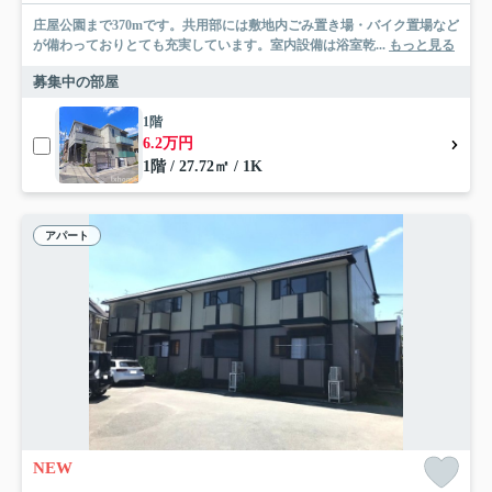
庄屋公園まで370mです。共用部には敷地内ごみ置き場・バイク置場など
が備わっておりとても充実しています。室内設備は浴室乾...
もっと見る
募集中の部屋
1階
6.2万円
1階 / 27.72㎡ / 1K
アパート
NEW