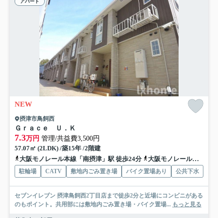
アパート
NEW
摂津市鳥飼西
Ｇｒａｃｅ Ｕ．Ｋ
7.3
万円
管理/共益費3,500円
57.07㎡ (2LDK) /築15年 /2階建
大阪モノレール本線「南摂津」駅 徒歩24分
大阪モノレール本線「摂津」駅 徒歩40分
駐輪場
CATV
敷地内ごみ置き場
バイク置場あり
公共下水
セブンイレブン 摂津鳥飼西2丁目店まで徒歩2分と近場にコンビニがある
のもポイント。共用部には敷地内ごみ置き場・バイク置場...
もっと見る