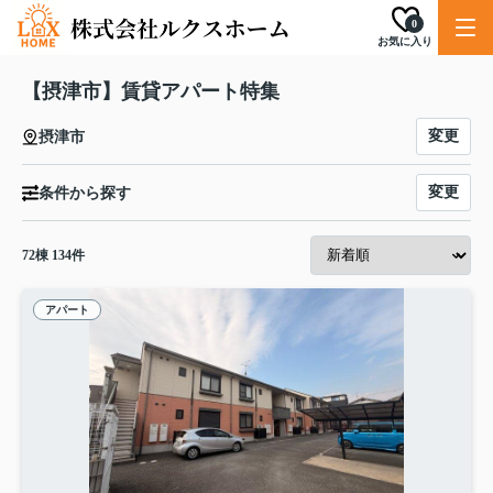
0
お気に入り
【摂津市】賃貸アパート特集
変更
摂津市
変更
条件から探す
72
棟
134
件
アパート