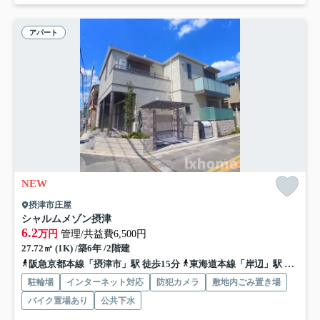
アパート
NEW
摂津市庄屋
シャルムメゾン摂津
6.2
万円
管理/共益費6,500円
27.72㎡ (1K) /築6年 /2階建
阪急京都本線「摂津市」駅 徒歩15分
東海道本線「岸辺」駅 徒歩15分
駐輪場
インターネット対応
防犯カメラ
敷地内ごみ置き場
バイク置場あり
公共下水