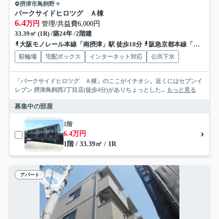
摂津市鳥飼野々
パークサイドヒロツグ Ａ棟
6.4
万円
管理/共益費6,000円
33.39㎡ (1R) /築24年 /2階建
大阪モノレール本線「南摂津」駅 徒歩18分
阪急京都本線「摂津市」駅 徒歩51分
駐輪場
宅配ボックス
インターネット対応
公共下水
「パークサイドヒロツグ Ａ棟」のここがイチオシ。近くにはセブンイ
レブン 摂津鳥飼西2丁目店(徒歩4分)がありちょっとした...
もっと見る
募集中の部屋
1階
6.4万円
1階 / 33.39㎡ / 1R
アパート