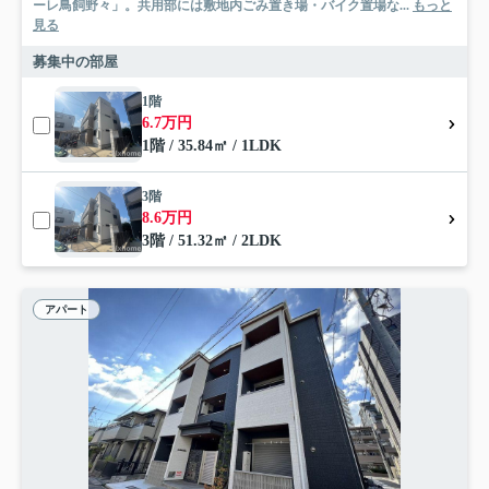
ーレ鳥飼野々」。共用部には敷地内ごみ置き場・バイク置場な...
もっと
見る
募集中の部屋
1階
6.7万円
1階 / 35.84㎡ / 1LDK
3階
8.6万円
3階 / 51.32㎡ / 2LDK
アパート