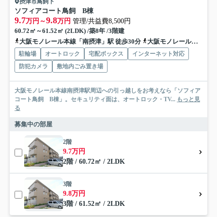
摂津市鳥飼下
ソフィアコート鳥飼 B棟
9.7
9.8
万円～
万円
管理/共益費8,500円
60.72㎡～61.52㎡ (2LDK) /築8年 /3階建
大阪モノレール本線「南摂津」駅 徒歩30分
大阪モノレール本線「摂津」駅 徒歩46分
駐輪場
オートロック
宅配ボックス
インターネット対応
防犯カメラ
敷地内ごみ置き場
大阪モノレール本線南摂津駅周辺への引っ越しをお考えなら「ソフィア
コート鳥飼 B棟」。セキュリティ面は、オートロック・TV...
もっと見
る
募集中の部屋
2階
9.7万円
2階 / 60.72㎡ / 2LDK
3階
9.8万円
3階 / 61.52㎡ / 2LDK