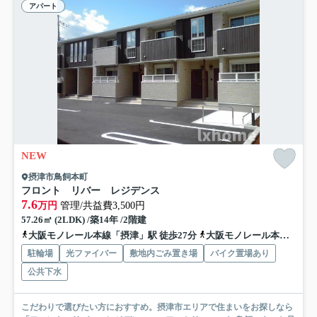
アパート
NEW
摂津市鳥飼本町
フロント リバー レジデンス
7.6
万円
管理/共益費3,500円
57.26㎡ (2LDK) /築14年 /2階建
大阪モノレール本線「摂津」駅 徒歩27分
大阪モノレール本線「南摂津」駅 徒歩36分
駐輪場
光ファイバー
敷地内ごみ置き場
バイク置場あり
公共下水
こだわりで選びたい方におすすめ。摂津市エリアで住まいをお探しなら