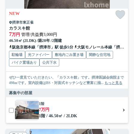
NEW
摂津市東正雀
カラスキ館
7
万円
管理/共益費3,000円
46.50㎡ (2LDK) /築28年 /2階建
阪急京都本線「摂津市」駅 徒歩5分
大阪モノレール本線「摂津」駅 徒歩15分
駐輪場
光ファイバー
敷地内ごみ置き場
閑静な住宅地
バイク置場あり
公共下水
ぜひ一度見ていただきたい、「カラスキ館」です。摂津医誠会病院まで
498mです。室内設備はBS・対面式キッチンなど豊富に揃...
もっと見る
募集中の部屋
1階
7万円
1階 / 46.50㎡ / 2LDK