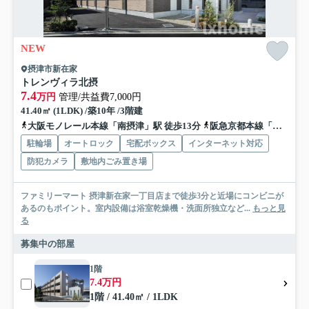
NEW
摂津市新在家
トレンヴィラ北摂
7.4
万円
管理/共益費7,000円
41.40㎡ (1LDK) /築10年 /3階建
大阪モノレール本線「南摂津」駅 徒歩13分
阪急京都本線「摂津市」駅 徒歩38分
駐輪場
オートロック
宅配ボックス
インターネット対応
防犯カメラ
敷地内ごみ置き場
ファミリーマート 摂津新在家一丁目店まで徒歩3分と近場にコンビニが
あるのもポイント。室内設備は浴室乾燥機・洗面所独立など...
もっと見
る
募集中の部屋
1階
7.4万円
1階 / 41.40㎡ / 1LDK