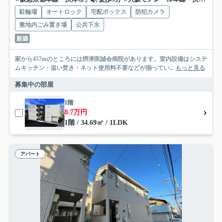
駐輪場
オートロック
宅配ボックス
防犯カメラ
敷地内ごみ置き場
公共下水
新築
家から457mのところには摂津医誠会病院があります。室内設備はシステ
ムキッチン・追い焚き・ネット使用料不要などが揃ってい...
もっと見る
募集中の部屋
1階
8.7万円
1階 / 34.69㎡ / 1LDK
アパート