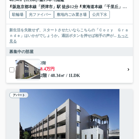
阪急京都本線「摂津市」駅 徒歩12分
東海道本線「千里丘」駅 徒歩13分
駐輪場
光ファイバー
敷地内ごみ置き場
公共下水
新生活を失敗せず、スタートさせたいならこちらの「Ｃｏｚｙ Ｇｒａ
ｎｄｅ」はいかがでしょうか。通話ボタンを押せば相手の声が...
もっと
見る
募集中の部屋
2階
8.4万円
2階 / 48.34㎡ / 1LDK
アパート