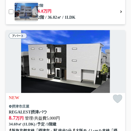
2階
6.8万円
2階 / 36.02㎡ / 1LDK
アパート
NEW
摂津市庄屋
REGALEST摂津パウ
8.7
万円
管理/共益費5,000円
34.69㎡ (1LDK) /予定 /3階建
阪急京都本線「摂津市」駅 徒歩5分
大阪モノレール本線「摂津」駅 徒歩15分