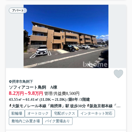
アパート
摂津市鳥飼下
ソフィアコート鳥飼 A棟
8.2
9.8
万円～
万円
管理/共益費8,500円
43.55㎡～61.41㎡ (1LDK～2LDK) /築8年 /3階建
大阪モノレール本線「南摂津」駅 徒歩30分
阪急京都本線「摂津市」駅 徒歩60分
駐輪場
オートロック
宅配ボックス
インターネット対応
敷地内ごみ置き場
バイク置場あり