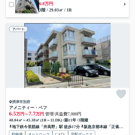
6.8万円
3階 / 29.03㎡ / 1R
アパート
摂津市別府
アメニティー・ベフ
6.5
7.7
万円～
万円
管理/共益費7,000円
40.04㎡～45.38㎡ (1R～1LDK) /築11年 /3階建
地下鉄今里筋線「井高野」駅 徒歩17分
阪急京都本線「正雀」駅 徒歩19分
駐輪場
オートロック
CATV
宅配ボックス