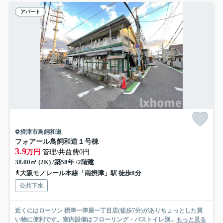
アパート
摂津市鳥飼和道
フォアール鳥飼和道１号棟
3.9
万円
管理/共益費0円
38.00㎡ (2K) /築58年 /2階建
大阪モノレール本線「南摂津」駅 徒歩8分
公共下水
近くにはローソン 摂津一津屋一丁目店(徒歩7分)がありちょっとした買
い物に便利です。室内設備はフローリング・バストイレ別...
もっと見る