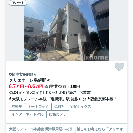
アパート
摂津市鳥飼野々
クリエオーレ鳥飼野々
6.7
8.6
万円～
万円
管理/共益費5,000円
35.84㎡～51.32㎡ (1LDK～2LDK) /築7年 /3階建
大阪モノレール本線「南摂津」駅 徒歩15分
阪急京都本線「摂津市」駅 徒歩45分
駐輪場
オートロック
CATV
宅配ボックス
インターネット対応
防犯カメラ
大阪モノレール本線南摂津駅周辺への引っ越しをお考えなら「クリエオ