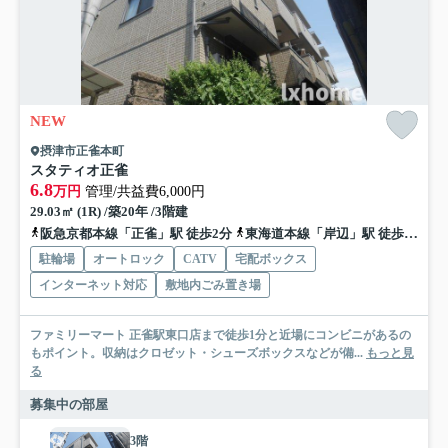
NEW
摂津市正雀本町
スタティオ正雀
6.8
万円
管理/共益費6,000円
29.03㎡ (1R) /築20年 /3階建
阪急京都本線「正雀」駅 徒歩2分
東海道本線「岸辺」駅 徒歩9分
駐輪場
オートロック
CATV
宅配ボックス
インターネット対応
敷地内ごみ置き場
ファミリーマート 正雀駅東口店まで徒歩1分と近場にコンビニがあるの
もポイント。収納はクロゼット・シューズボックスなどが備...
もっと見
る
募集中の部屋
3階