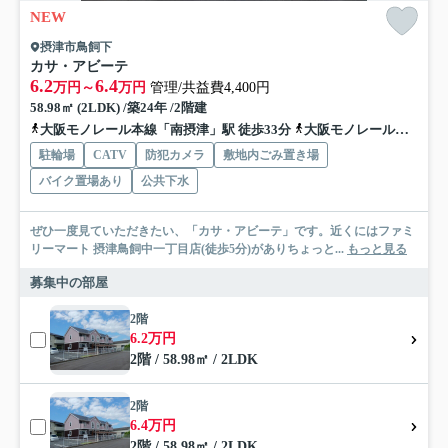
NEW
摂津市鳥飼下
カサ・アビーテ
6.2
6.4
万円～
万円
管理/共益費4,400円
58.98㎡ (2LDK) /築24年 /2階建
大阪モノレール本線「南摂津」駅 徒歩33分
大阪モノレール本線「摂津」駅 徒歩43分
駐輪場
CATV
防犯カメラ
敷地内ごみ置き場
バイク置場あり
公共下水
ぜひ一度見ていただきたい、「カサ・アビーテ」です。近くにはファミ
リーマート 摂津鳥飼中一丁目店(徒歩5分)がありちょっと...
もっと見る
募集中の部屋
2階
6.2万円
2階 / 58.98㎡ / 2LDK
2階
6.4万円
2階 / 58.98㎡ / 2LDK