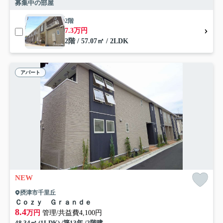
募集中の部屋
2階
7.3万円
2階 / 57.07㎡ / 2LDK
アパート
NEW
摂津市千里丘
Ｃｏｚｙ Ｇｒａｎｄｅ
8.4
万円
管理/共益費4,100円
48.34㎡ (1LDK) /築13年 /2階建