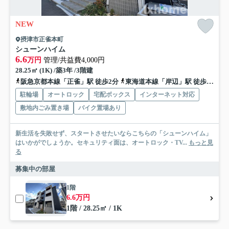
NEW
摂津市正雀本町
シューンハイム
6.6
万円
管理/共益費4,000円
28.25㎡ (1K) /築3年 /3階建
阪急京都本線「正雀」駅 徒歩2分
東海道本線「岸辺」駅 徒歩10分
駐輪場
オートロック
宅配ボックス
インターネット対応
敷地内ごみ置き場
バイク置場あり
新生活を失敗せず、スタートさせたいならこちらの「シューンハイム」
はいかがでしょうか。セキュリティ面は、オートロック・TV...
もっと見
る
募集中の部屋
1階
6.6万円
1階 / 28.25㎡ / 1K