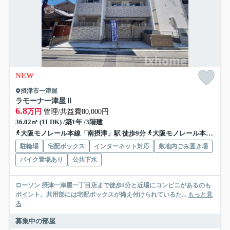
NEW
摂津市一津屋
ラモーナ一津屋Ⅱ
6.8
万円
管理/共益費80,000円
36.02㎡ (1LDK) /築1年 /3階建
大阪モノレール本線「南摂津」駅 徒歩9分
大阪モノレール本線「摂津」駅 徒歩31分
駐輪場
宅配ボックス
インターネット対応
敷地内ごみ置き場
バイク置場あり
公共下水
ローソン 摂津一津屋一丁目店まで徒歩4分と近場にコンビニがあるのも
ポイント。共用部には宅配ボックスが備え付けられているた...
もっと見
る
募集中の部屋