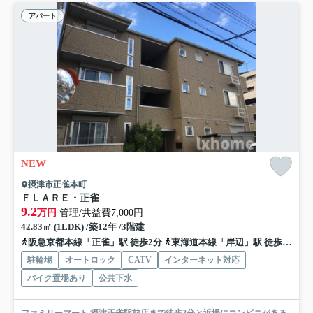
アパート
NEW
摂津市正雀本町
ＦＬＡＲＥ・正雀
9.2
万円
管理/共益費7,000円
42.83㎡ (1LDK) /築12年 /3階建
阪急京都本線「正雀」駅 徒歩2分
東海道本線「岸辺」駅 徒歩9分
駐輪場
オートロック
CATV
インターネット対応
バイク置場あり
公共下水