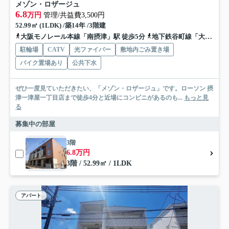
メゾン・ロザージュ
6.8
万円
管理/共益費3,500円
52.99㎡ (1LDK) /築14年 /3階建
大阪モノレール本線「南摂津」駅 徒歩5分
地下鉄谷町線「大日」駅 徒歩23分
駐輪場
CATV
光ファイバー
敷地内ごみ置き場
バイク置場あり
公共下水
ぜひ一度見ていただきたい、「メゾン・ロザージュ」です。ローソン 摂
津一津屋一丁目店まで徒歩4分と近場にコンビニがあるのも...
もっと見
る
募集中の部屋
3階
6.8万円
3階 / 52.99㎡ / 1LDK
アパート