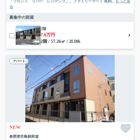
「フロント リバー レジデンス」。ファミリーマート 鳥飼...
もっと見
る
募集中の部屋
2階
7.6万円
2階 / 57.26㎡ / 2LDK
アパート
NEW
摂津市鳥飼和道