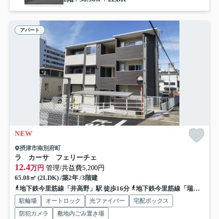
アパート
NEW
摂津市南別府町
ラ カーサ フェリーチェ
12.4
万円
管理/共益費5,200円
65.08㎡ (2LDK) /築2年 /3階建
地下鉄今里筋線「井高野」駅 徒歩16分
地下鉄今里筋線「瑞光四丁目」駅 徒歩23分
駐輪場
オートロック
光ファイバー
宅配ボックス
防犯カメラ
敷地内ごみ置き場