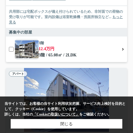
共用部には宅配ボックスが備え付けられているため、非対面での荷物の
受け取りが可能です。室内設備は浴室乾燥機・洗面所独立など...
もっと
見る
募集中の部屋
3階
12.4万円
3階 / 65.08㎡ / 2LDK
アパート
当サイトでは、お客様の当サイト利用状況把握、サービス向上検討を目的と
して、クッキー（Cookie）を使用しています。
詳しくは、当社の
「Cookieの取扱いについて」
をご確認ください。
閉じる