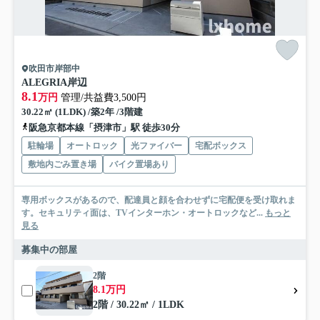
吹田市岸部中
ALEGRIA岸辺
8.1
万円
管理/共益費3,500円
30.22㎡ (1LDK) /築2年 /3階建
阪急京都本線「摂津市」駅 徒歩30分
駐輪場
オートロック
光ファイバー
宅配ボックス
敷地内ごみ置き場
バイク置場あり
専用ボックスがあるので、配達員と顔を合わせずに宅配便を受け取れま
す。セキュリティ面は、TVインターホン・オートロックなど...
もっと
見る
募集中の部屋
2階
8.1万円
2階 / 30.22㎡ / 1LDK