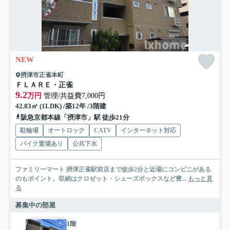
NEW
摂津市正雀本町
ＦＬＡＲＥ・正雀
9.2
万円
管理/共益費7,000円
42.83㎡ (1LDK) /築12年 /3階建
阪急京都本線「摂津市」駅 徒歩21分
駐輪場
オートロック
CATV
インターネット対応
バイク置場あり
公共下水
ファミリーマート 摂津正雀駅前店まで徒歩2分と近場にコンビニがある
のもポイント。収納はクロゼット・シューズボックスなど豊...
もっと見
る
募集中の部屋
1階