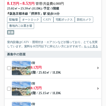
8.1
8.5
万円～
万円
管理/共益費4,000円
25.02㎡～25.59㎡ (1LDK) /予定 /3階建
阪急京都本線「摂津市」駅 徒歩14分
駐輪場
オートロック
CATV
宅配ボックス
防犯カメラ
敷地内ごみ置き場
新築
室内設備はCATV・照明付き・エアコンなどが揃っており、とても充実
しています。賃料を10万円以下に抑えたい方におすすめで...
もっと見る
募集中の部屋
1階
8.1万円
1階 / 25.02㎡ / 1LDK
1階
8.1万円
1階 / 25.15㎡ / 1LDK
1階