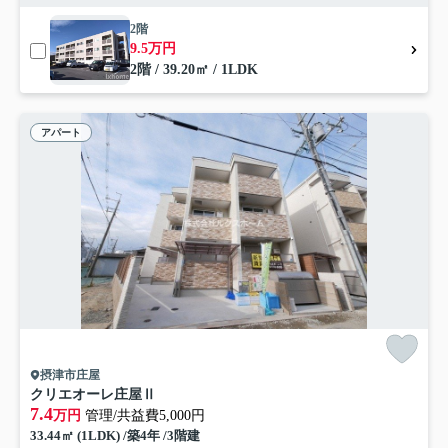
2階
9.5万円
2階 / 39.20㎡ / 1LDK
アパート
摂津市庄屋
クリエオーレ庄屋Ⅱ
7.4
万円
管理/共益費5,000円
33.44㎡ (1LDK) /築4年 /3階建