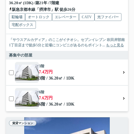
36.20㎡ (1DK) /築21年 /7階建
阪急京都本線「摂津市」駅 徒歩26分
駐輪場
オートロック
エレベーター
CATV
光ファイバー
宅配ボックス
「サウスアルカディア」のここがイチオシ。セブンイレブン 吹田岸部南
1丁目店まで徒歩5分と近場にコンビニがあるのもポイント...
もっと見る
募集中の部屋
3階
7.4万円
3階 / 36.20㎡ / 1DK
6階
7.6万円
6階 / 36.20㎡ / 1DK
賃貸マンション