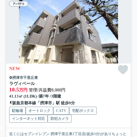
アパート
NEW
摂津市千里丘東
ラヴィベール
10.5
万円
管理/共益費8,000円
41.13㎡ (1LDK) /築7年 /3階建
阪急京都本線「摂津市」駅 徒歩9分
駐輪場
オートロック
CATV
宅配ボックス
インターネット対応
防犯カメラ
近くにはセブンイレブン 摂津千里丘東1丁目店(徒歩3分)がありちょっと