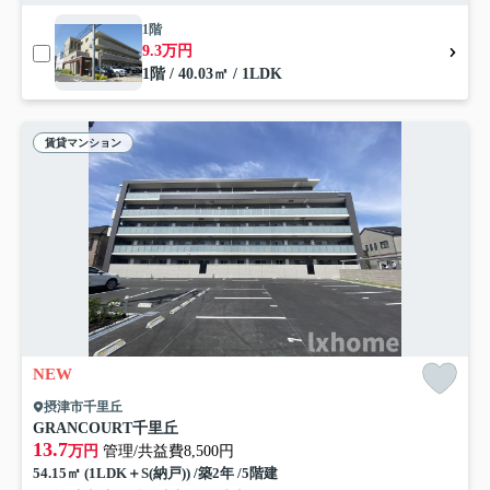
1階
9.3万円
1階 / 40.03㎡ / 1LDK
賃貸マンション
NEW
摂津市千里丘
GRANCOURT千里丘
13.7
万円
管理/共益費8,500円
54.15㎡ (1LDK＋S(納戸)) /築2年 /5階建