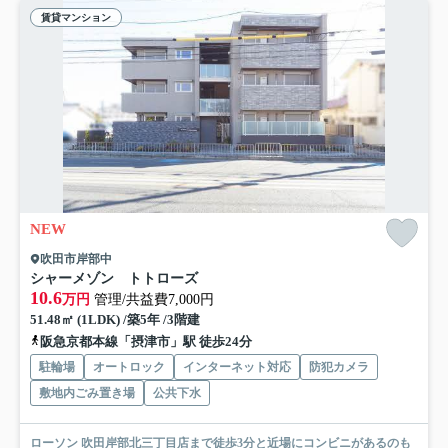
賃貸マンション
NEW
吹田市岸部中
シャーメゾン トトローズ
10.6
万円
管理/共益費7,000円
51.48㎡ (1LDK) /築5年 /3階建
阪急京都本線「摂津市」駅 徒歩24分
駐輪場
オートロック
インターネット対応
防犯カメラ
敷地内ごみ置き場
公共下水
ローソン 吹田岸部北三丁目店まで徒歩3分と近場にコンビニがあるのも