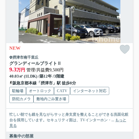
NEW
摂津市南千里丘
グランディールブライトⅡ
9.3
万円
管理/共益費9,500円
40.03㎡ (1LDK) /築12年 /3階建
阪急京都本線「摂津市」駅 徒歩8分
駐輪場
オートロック
CATV
インターネット対応
防犯カメラ
敷地内ごみ置き場
忙しい朝でも鏡を見ながらサッと身支度を整えることができる洗面化粧
台を採用しています。セキュリティ面は、TVインターホン・...
もっと
見る
募集中の部屋