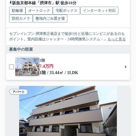
阪急京都本線「摂津市」駅 徒歩10分
駐輪場
オートロック
宅配ボックス
インターネット対応
防犯カメラ
敷地内ごみ置き場
セブンイレブン 摂津東正雀店まで徒歩3分と近場にコンビニがあるのも
ポイント。室内設備はシャッター・24時間換気システム・...
もっと見る
募集中の部屋
1階
7.4万円
1階 / 33.44㎡ / 1LDK
アパート