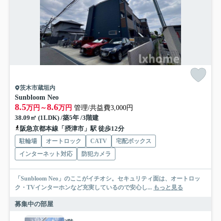
茨木市蔵垣内
Sunbloom Neo
8.5
8.6
万円～
万円
管理/共益費3,000円
38.09㎡ (1LDK) /築5年 /3階建
阪急京都本線「摂津市」駅 徒歩12分
駐輪場
オートロック
CATV
宅配ボックス
インターネット対応
防犯カメラ
「Sunbloom Neo」のここがイチオシ。セキュリティ面は、オートロッ
ク・TVインターホンなど充実しているので安心し...
もっと見る
募集中の部屋