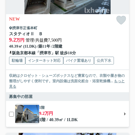
NEW
摂津市正雀本町
スタティオⅡ Ｂ
9.2
万円
管理/共益費7,500円
40.39㎡ (1LDK) /築11年 /2階建
阪急京都本線「摂津市」駅 徒歩18分
駐輪場
インターネット対応
バイク置場あり
公共下水
収納はクロゼット・シューズボックスなど豊富なので、衣類や履き物の
整理がしやすく便利です。室内設備は洗面化粧台・浴室乾燥機...
もっと
見る
募集中の部屋
1階
9.2万円
1階 / 40.39㎡ / 1LDK