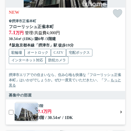
NEW
摂津市正雀本町
フローリッシュ正雀本町
7.1
万円
管理/共益費4,000円
30.54㎡ (1DK) /築6年 /3階建
阪急京都本線「摂津市」駅 徒歩19分
駐輪場
オートロック
CATV
宅配ボックス
インターネット対応
防犯カメラ
摂津市エリアでの住まいなら、住み心地も快適な「フローリッシュ正雀
本町」はいかがでしょうか。ぜひ一度見ていただきたい、「フ...
もっと
見る
募集中の部屋
3階
7.1万円
3階 / 30.54㎡ / 1DK