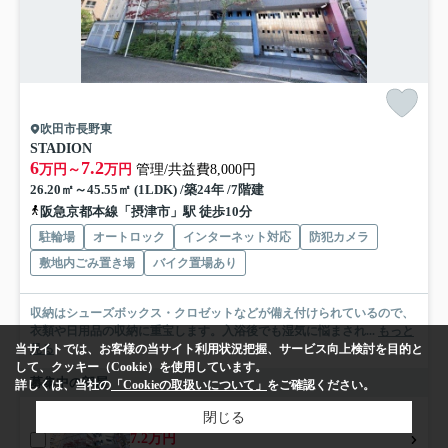
吹田市長野東
STADION
6
7.2
万円～
万円
管理/共益費8,000円
26.20㎡～45.55㎡ (1LDK) /築24年 /7階建
阪急京都本線「摂津市」駅 徒歩10分
駐輪場
オートロック
インターネット対応
防犯カメラ
敷地内ごみ置き場
バイク置場あり
収納はシューズボックス・クロゼットなどが備え付けられているので、
衣類や日用品の収納に重宝します。入浴後でも湿気に悩まされ...
もっと
見る
当サイトでは、お客様の当サイト利用状況把握、サービス向上検討を目的と
して、クッキー（Cookie）を使用しています。
募集中の部屋
詳しくは、当社の
「Cookieの取扱いについて」
をご確認ください。
閉じる
1階
7.2万円