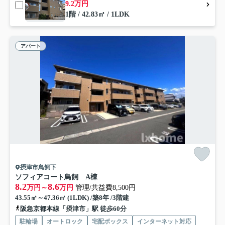
9.2万円
1階 / 42.83㎡ / 1LDK
アパート
摂津市鳥飼下
ソフィアコート鳥飼 A棟
8.2
8.6
万円～
万円
管理/共益費8,500円
43.55㎡～47.36㎡ (1LDK) /築8年 /3階建
阪急京都本線「摂津市」駅 徒歩60分
駐輪場
オートロック
宅配ボックス
インターネット対応