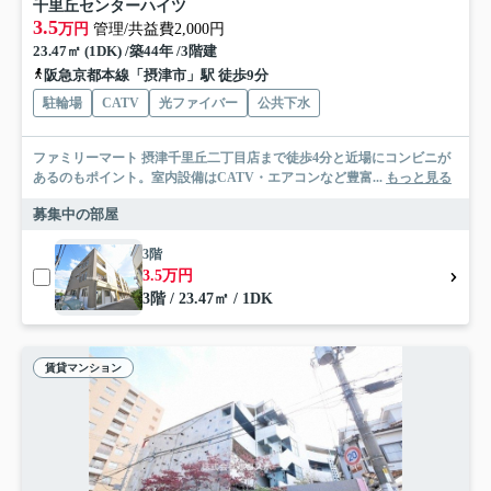
千里丘センターハイツ
3.5
万円
管理/共益費2,000円
23.47㎡ (1DK) /築44年 /3階建
阪急京都本線「摂津市」駅 徒歩9分
駐輪場
CATV
光ファイバー
公共下水
ファミリーマート 摂津千里丘二丁目店まで徒歩4分と近場にコンビニが
あるのもポイント。室内設備はCATV・エアコンなど豊富...
もっと見る
募集中の部屋
3階
3.5万円
3階 / 23.47㎡ / 1DK
賃貸マンション