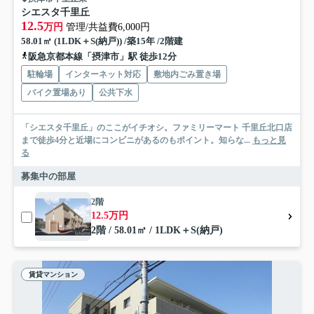
シエスタ千里丘
12.5
万円
管理/共益費6,000円
58.01㎡ (1LDK＋S(納戸)) /築15年 /2階建
阪急京都本線「摂津市」駅 徒歩12分
駐輪場
インターネット対応
敷地内ごみ置き場
バイク置場あり
公共下水
「シエスタ千里丘」のここがイチオシ。ファミリーマート 千里丘北口店
まで徒歩4分と近場にコンビニがあるのもポイント。知らな...
もっと見
る
募集中の部屋
2階
12.5万円
2階 / 58.01㎡ / 1LDK＋S(納戸)
賃貸マンション