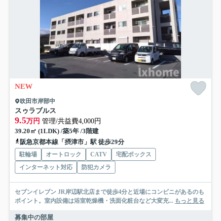
NEW
吹田市岸部中
スゥラブルス
9.5
万円
管理/共益費4,000円
39.20㎡ (1LDK) /築5年 /3階建
阪急京都本線「摂津市」駅 徒歩29分
駐輪場
オートロック
CATV
宅配ボックス
インターネット対応
防犯カメラ
セブンイレブン JR岸辺駅北店まで徒歩4分と近場にコンビニがあるのも
ポイント。室内設備は浴室乾燥機・洗面化粧台など大変充...
もっと見る
募集中の部屋