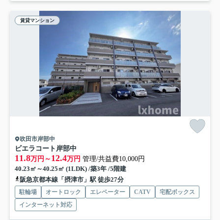
賃貸マンション
吹田市岸部中
ビエラコート岸部中
11.8
12.4
万円～
万円
管理/共益費10,000円
40.23㎡～40.25㎡ (1LDK) /築3年 /5階建
阪急京都本線「摂津市」駅 徒歩27分
駐輪場
オートロック
エレベーター
CATV
宅配ボックス
インターネット対応