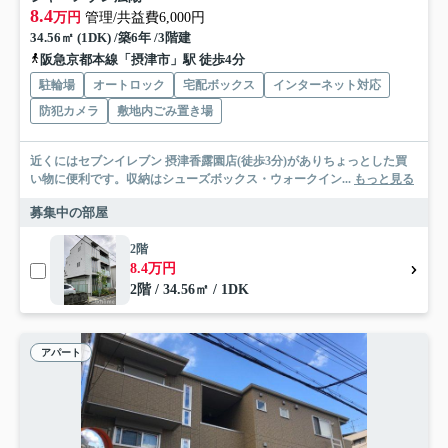
8.4
万円
管理/共益費6,000円
34.56㎡ (1DK) /築6年 /3階建
阪急京都本線「摂津市」駅 徒歩4分
駐輪場
オートロック
宅配ボックス
インターネット対応
防犯カメラ
敷地内ごみ置き場
近くにはセブンイレブン 摂津香露園店(徒歩3分)がありちょっとした買
い物に便利です。収納はシューズボックス・ウォークイン...
もっと見る
募集中の部屋
2階
8.4万円
2階 / 34.56㎡ / 1DK
アパート