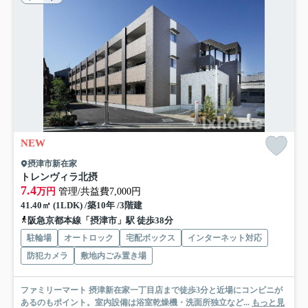
NEW
摂津市新在家
トレンヴィラ北摂
7.4
万円
管理/共益費7,000円
41.40㎡ (1LDK) /築10年 /3階建
阪急京都本線「摂津市」駅 徒歩38分
駐輪場
オートロック
宅配ボックス
インターネット対応
防犯カメラ
敷地内ごみ置き場
ファミリーマート 摂津新在家一丁目店まで徒歩3分と近場にコンビニが
あるのもポイント。室内設備は浴室乾燥機・洗面所独立など...
もっと見