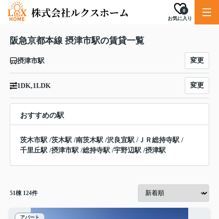
0
お気に入り
阪急京都本線 摂津市駅の賃貸一覧
変更
摂津市駅
変更
1DK,1LDK
おすすめの駅
茨木市駅
/
茨木駅
/
南茨木駅
/
沢良宜駅
/
ＪＲ総持寺駅
/
千里丘駅
/
摂津市駅
/
総持寺駅
/
宇野辺駅
/
摂津駅
51
棟
124
件
アパート