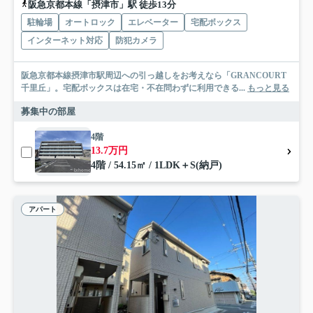
阪急京都本線「摂津市」駅 徒歩13分
駐輪場
オートロック
エレベーター
宅配ボックス
インターネット対応
防犯カメラ
阪急京都本線摂津市駅周辺への引っ越しをお考えなら「GRANCOURT
千里丘」。宅配ボックスは在宅・不在問わずに利用できる...
もっと見る
募集中の部屋
4階
13.7万円
4階 / 54.15㎡ / 1LDK＋S(納戸)
アパート