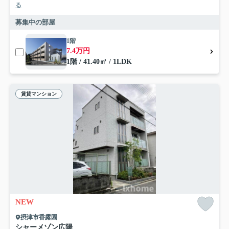
る
募集中の部屋
1階
7.4万円
1階 / 41.40㎡ / 1LDK
賃貸マンション
NEW
摂津市香露園
シャーメゾン広陽