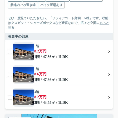
敷地内ごみ置き場
バイク置場あり
ぜひ一度見ていただきたい、「ソフィアコート鳥飼 A棟」です。収納
はクロゼット・シューズボックスなど豊富なので、広々と空間...
もっと
見る
募集中の部屋
1階
8.2万円
1階 / 47.36㎡ / 1LDK
1階
8.6万円
1階 / 47.36㎡ / 1LDK
3階
8.2万円
3階 / 43.55㎡ / 1LDK