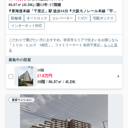
86.87㎡ (4LDK) /築13年 /17階建
東海道本線「千里丘」駅 徒歩16分
大阪モノレール本線「宇野辺」駅 徒歩19分
駐輪場
オートロック
エレベーター
CATV
宅配ボックス
インターネット対応
こだわりで選びたい方におすすめ。吹田市エリアで住まいをお探しなら
「ミリカ・ヒルズ 1街区」。ファミリーマート 吹田千里丘...
もっと見
る
募集中の部屋
10階
17.8万円
10階 / 86.87㎡ / 4LDK
賃貸マンション