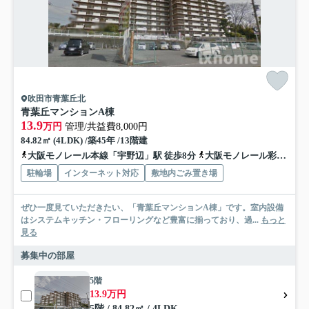
吹田市青葉丘北
青葉丘マンションA棟
13.9
万円
管理/共益費8,000円
84.82㎡ (4LDK) /築45年 /13階建
大阪モノレール本線「宇野辺」駅 徒歩8分
大阪モノレール彩都「公園東口」駅 徒歩15分
駐輪場
インターネット対応
敷地内ごみ置き場
ぜひ一度見ていただきたい、「青葉丘マンションA棟」です。室内設備
はシステムキッチン・フローリングなど豊富に揃っており、過...
もっと
見る
募集中の部屋
5階
13.9万円
5階 / 84.82㎡ / 4LDK