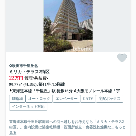
吹田市千里丘北
ミリカ・テラス2街区
22
万円
管理/共益費-
90.77㎡ (4LDK) /築11年 /15階建
東海道本線「千里丘」駅 徒歩16分
大阪モノレール本線「宇野辺」駅 徒歩21分
駐輪場
オートロック
エレベーター
CATV
宅配ボックス
インターネット対応
東海道本線千里丘駅周辺への引っ越しをお考えなら「ミリカ・テラス2
街区」。室内設備は浴室乾燥機・洗面所独立・食器洗乾燥機な...
もっと
見る