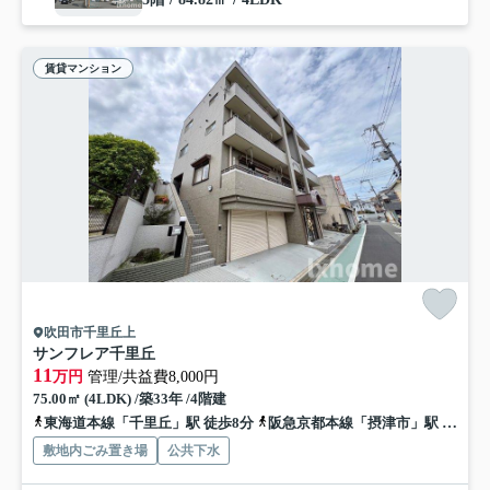
賃貸マンション
吹田市千里丘上
サンフレア千里丘
11
万円
管理/共益費8,000円
75.00㎡ (4LDK) /築33年 /4階建
東海道本線「千里丘」駅 徒歩8分
阪急京都本線「摂津市」駅 徒歩17分
敷地内ごみ置き場
公共下水