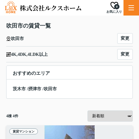
0
お気に入り
吹田市の賃貸一覧
変更
吹田市
変更
4K,4DK,4LDK以上
おすすめのエリア
茨木市
/
摂津市
/
吹田市
4
棟
4
件
賃貸マンション