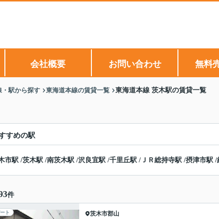
会社概要
お問い合わせ
無料
線・駅から探す
東海道本線の賃貸一覧
東海道本線 茨木駅の賃貸一覧
すすめの駅
木市駅
/
茨木駅
/
南茨木駅
/
沢良宜駅
/
千里丘駅
/
ＪＲ総持寺駅
/
摂津市駅
/
93
件
ート
茨木市
郡山