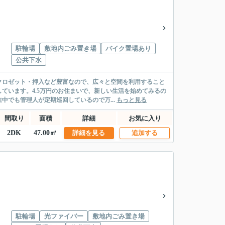
駐輪場
敷地内ごみ置き場
バイク置場あり
公共下水
クロゼット・押入など豊富なので、広々と空間を利用すること
ています。4.5万円のお住まいで、新しい生活を始めてみるの
でも管理人が定期巡回しているので万...
もっと見る
間取り
面積
詳細
お気に入り
2DK
47.00㎡
詳細を見る
追加する
駐輪場
光ファイバー
敷地内ごみ置き場