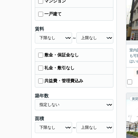
マンション
一戸建て
賃料
～
室内
敷金・保証金なし
も可
はい
礼金・敷引なし
共益費・管理費込み
築年数
賃貸
面積
～