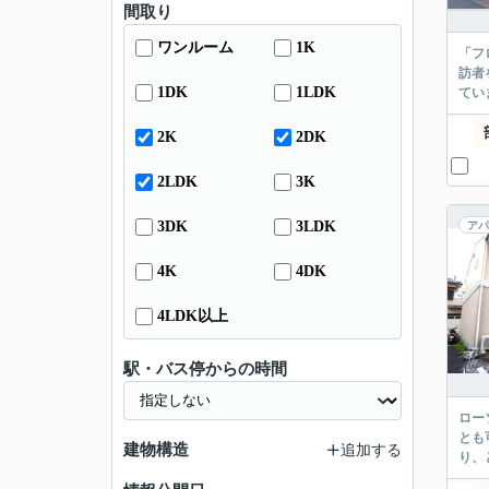
間取り
ワンルーム
1K
「フ
訪者
1DK
1LDK
てい
2K
2DK
2LDK
3K
3DK
3LDK
アパ
4K
4DK
4LDK以上
駅・バス停からの時間
ロー
とも
建物構造
追加する
り、