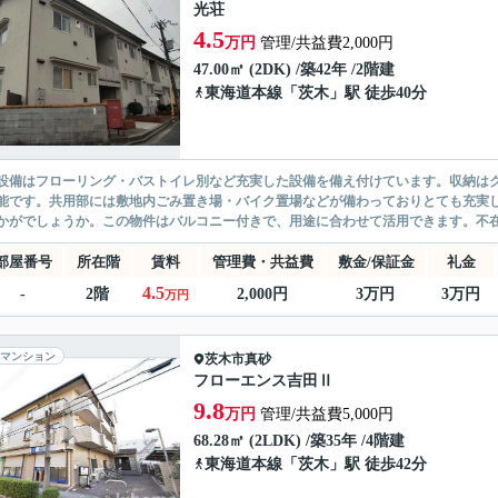
光荘
4.5
万円
管理/共益費2,000円
47.00㎡ (2DK) /築42年 /2階建
東海道本線
「
茨木
」駅 徒歩40分
設備はフローリング・バストイレ別など充実した設備を備え付けています。収納は
能です。共用部には敷地内ごみ置き場・バイク置場などが備わっておりとても充実し
かがでしょうか。この物件はバルコニー付きで、用途に合わせて活用できます。不在中
部屋番号
所在階
賃料
管理費・共益費
敷金/保証金
礼金
4.5
-
2階
2,000円
3万円
3万円
万円
マンション
茨木市
真砂
フローエンス吉田Ⅱ
9.8
万円
管理/共益費5,000円
68.28㎡ (2LDK) /築35年 /4階建
東海道本線
「
茨木
」駅 徒歩42分