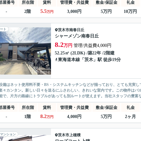
部屋番号
所在階
賃料
管理費・共益費
敷金/保証金
礼金
5.5
-
2階
3,000円
5万円
10万円
万円
ート
茨木市
南春日丘
シャーメゾン南春日丘
8.2
万円
管理/共益費4,000円
52.25㎡ (2LDK) /築22年 /2階建
東海道本線
「
茨木
」駅 徒歩19分
設備はネット使用料不要・BS・システムキッチンなどが揃っており、とても充実し
楽々カンタン。新しい日々を送るにふさわしい、きれいな室内です。この物件はバ
能で、片方の路線にトラブルがあっても別ルートが使えます。当社スタッフの豊富な経
部屋番号
所在階
賃料
管理費・共益費
敷金/保証金
礼金
8.2
-
1階
4,000円
5万円
2ヶ月
万円
マンション
茨木市
上穂積