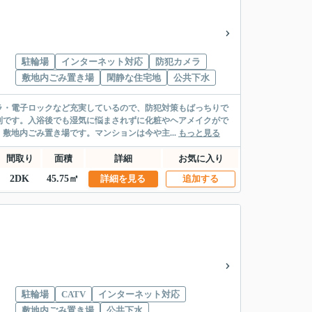
駐輪場
インターネット対応
防犯カメラ
敷地内ごみ置き場
閑静な住宅地
公共下水
ラ・電子ロックなど充実しているので、防犯対策もばっちりで
利です。入浴後でも湿気に悩まされずに化粧やヘアメイクがで
敷地内ごみ置き場です。マンションは今や主...
もっと見る
間取り
面積
詳細
お気に入り
2DK
45.75㎡
詳細を見る
追加する
駐輪場
CATV
インターネット対応
敷地内ごみ置き場
公共下水