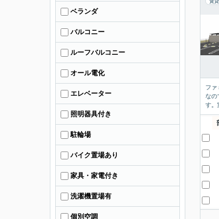
賃貸
ベランダ
バルコニー
ルーフバルコニー
オール電化
ファ
エレベーター
なの
す。
照明器具付き
駐輪場
バイク置場あり
家具・家電付き
洗濯機置場有
個別空調