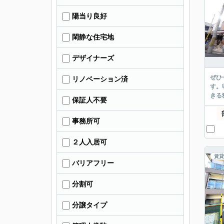
陽当り良好
閑静な住宅地
デザイナーズ
ぜひ
リノベーション済
す。
きる
保証人不要
事務所可
２人入居可
賃貸
バリアフリー
分割可
分譲タイプ