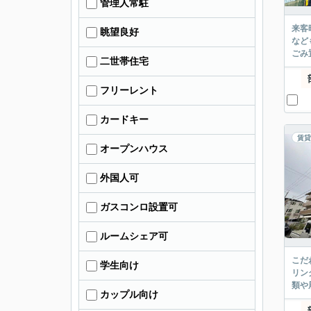
管理人常駐
来客
眺望良好
など
ごみ
二世帯住宅
フリーレント
カードキー
賃貸
オープンハウス
外国人可
ガスコンロ設置可
ルームシェア可
こだ
学生向け
リン
類や
カップル向け