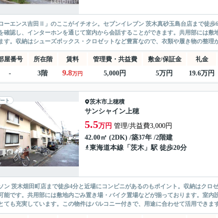
ローエンス吉田Ⅱ」のここがイチオシ。セブンイレブン 茨木真砂玉島台店まで徒歩
を確認し、インターホンを通じて室内から会話することができます。共用部には敷
ます。収納はシューズボックス・クロゼットなど豊富なので、衣類や履き物の整理が
部屋番号
所在階
賃料
管理費・共益費
敷金/保証金
礼金
9.8
-
3階
5,000円
5万円
19.6万円
万円
ート
茨木市
上穂積
サンシャイン上穂
5.5
万円
管理/共益費3,000円
42.00㎡ (2DK) /築37年 /2階建
東海道本線
「
茨木
」駅 徒歩20分
ソン 茨木畑田町店まで徒歩4分と近場にコンビニがあるのもポイント。収納はクロ
可能です。共用部には敷地内ごみ置き場・バイク置場などが揃っております。室内
とても充実しています。この物件はバルコニー付きで、用途に合わせて活用できます