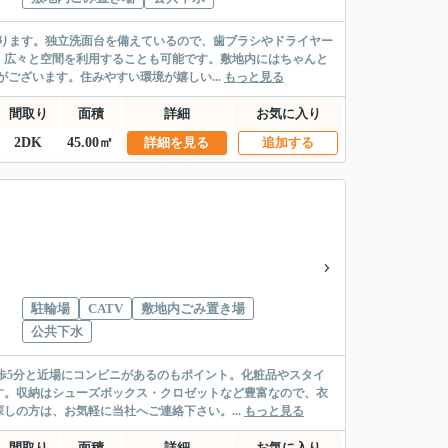
ります。独立洗面台を備えているので、歯ブラシやドライヤー
、広々と空間を利用することも可能です。敷地内にはちゃんと
ございます。住みやすい環境が嬉しい...
もっと見る
間取り
面積
詳細
お気に入り
2DK
45.00㎡
詳細を見る
追加する
駐輪場
CATV
敷地内ごみ置き場
公共下水
歩5分と近場にコンビニがあるのもポイント。化粧品やスタイ
す。収納はシューズボックス・クロゼットなど豊富なので、衣
しの方は、お気軽に当社へご連絡下さい。...
もっと見る
間取り
面積
詳細
お気に入り