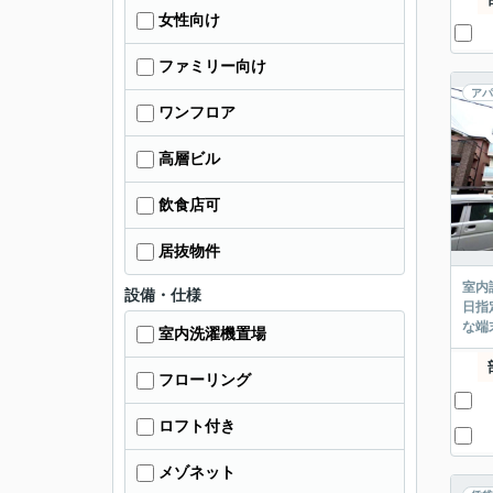
女性向け
ファミリー向け
アパ
ワンフロア
高層ビル
飲食店可
居抜物件
室内
設備・仕様
日指
な端
室内洗濯機置場
フローリング
ロフト付き
メゾネット