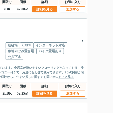
間取り
面積
詳細
お気に入り
2DK
42.00㎡
詳細を見る
追加する
駐輪場
CATV
インターネット対応
敷地内ごみ置き場
バイク置場あり
公共下水
ています。全居室が扱いやすいフローリングとなっており、掃
ルコニー付きで、用途に合わせて利用できます。2つの路線が利
験から、住まい探しに関するお問い合...
もっと見る
間取り
面積
詳細
お気に入り
2LDK
52.25㎡
詳細を見る
追加する