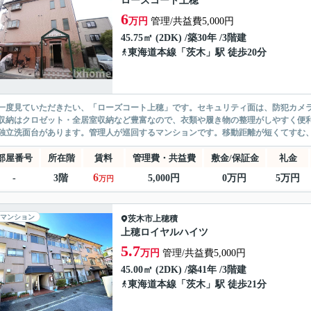
ローズコート上穂
6
万円
管理/共益費5,000円
45.75㎡ (2DK) /築30年 /3階建
東海道本線
「
茨木
」駅 徒歩20分
一度見ていただきたい、「ローズコート上穂」です。セキュリティ面は、防犯カメ
収納はクロゼット・全居室収納など豊富なので、衣類や履き物の整理がしやすく便
独立洗面台があります。管理人が巡回するマンションです。移動距離が短くてすむ、
部屋番号
所在階
賃料
管理費・共益費
敷金/保証金
礼金
6
-
3階
5,000円
0万円
5万円
万円
マンション
茨木市
上穂積
上穂ロイヤルハイツ
5.7
万円
管理/共益費5,000円
45.00㎡ (2DK) /築41年 /3階建
東海道本線
「
茨木
」駅 徒歩21分