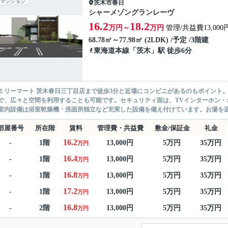
マンション
茨木市
春日
シャーメゾングランレーヴ
16.2
18.2
万円～
万円
管理/共益費13,000
68.78㎡～77.98㎡ (2LDK) /予定 /3階建
東海道本線
「
茨木
」駅 徒歩6分
ミリーマート 茨木春日三丁目店まで徒歩3分と近場にコンビニがあるのもポイント
で、広々と空間を利用することも可能です。セキュリティ面は、TVインターホン・
室内設備は浴室乾燥機・洗面所独立など充実した設備を備え付けています。お湯を温
部屋番号
所在階
賃料
管理費・共益費
敷金/保証金
礼金
16.2
-
1階
13,000円
5万円
35万円
万円
16.4
-
1階
13,000円
5万円
35万円
万円
16.8
-
1階
13,000円
5万円
35万円
万円
17.2
-
1階
13,000円
5万円
35万円
万円
16.8
-
2階
13,000円
5万円
35万円
万円