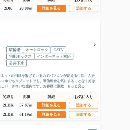
2DK
20.00㎡
詳細を見る
追加する
駐輪場
オートロック
CATV
宅配ボックス
インターネット対応
公共下水
。ネットの回線を繋げているのでパソコンが使える生活。入居
スマホでもタブレットでも、通信料金を気にすることなく好き
い、きれいな室内です。お客様に素敵...
もっと見る
間取り
面積
詳細
お気に入り
2LDK
57.87㎡
詳細を見る
追加する
2LDK
61.19㎡
詳細を見る
追加する