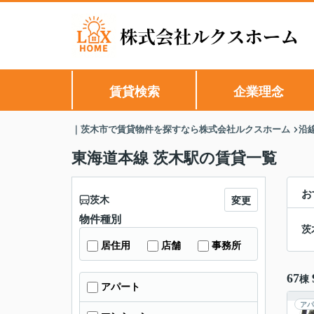
賃貸検索
企業理念
｜茨木市で賃貸物件を探すなら株式会社ルクスホーム
沿
東海道本線 茨木駅の賃貸一覧
お
茨木
変更
物件種別
茨
居住用
店舗
事務所
67
棟
アパート
アパ