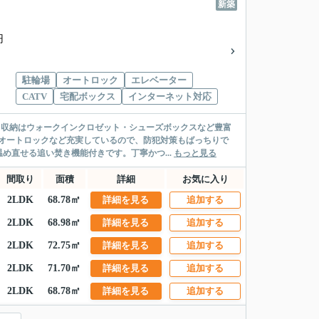
新築
円
駐輪場
オートロック
エレベーター
CATV
宅配ボックス
インターネット対応
。収納はウォークインクロゼット・シューズボックスなど豊富
オートロックなど充実しているので、防犯対策もばっちりで
め直せる追い焚き機能付きです。丁寧かつ...
もっと見る
間取り
面積
詳細
お気に入り
2LDK
68.78㎡
詳細を見る
追加する
2LDK
68.98㎡
詳細を見る
追加する
2LDK
72.75㎡
詳細を見る
追加する
2LDK
71.70㎡
詳細を見る
追加する
2LDK
68.78㎡
詳細を見る
追加する