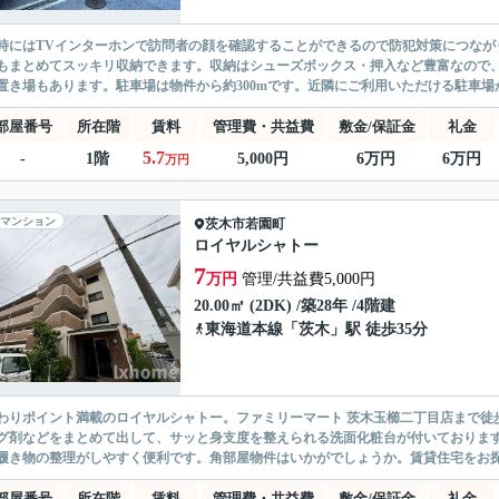
時にはTVインターホンで訪問者の顔を確認することができるので防犯対策につなが
もまとめてスッキリ収納できます。収納はシューズボックス・押入など豊富なので
置き場もあります。駐車場は物件から約300mです。近隣にご利用いただける駐車場が
部屋番号
所在階
賃料
管理費・共益費
敷金/保証金
礼金
5.7
-
1階
5,000円
6万円
6万円
万円
マンション
茨木市
若園町
ロイヤルシャトー
7
万円
管理/共益費5,000円
20.00㎡ (2DK) /築28年 /4階建
東海道本線
「
茨木
」駅 徒歩35分
わりポイント満載のロイヤルシャトー。ファミリーマート 茨木玉櫛二丁目店まで徒
グ剤などをまとめて出して、サッと身支度を整えられる洗面化粧台が付いておりま
履き物の整理がしやすく便利です。角部屋物件はいかがでしょうか。賃貸住宅をお探
部屋番号
所在階
賃料
管理費・共益費
敷金/保証金
礼金