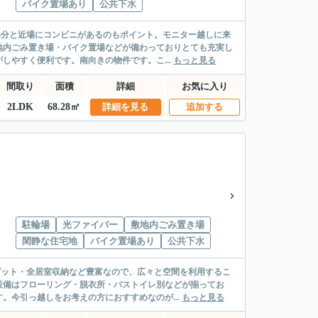
バイク置場あり
公共下水
6分と近場にコンビニがあるのもポイント。モニター越しに来
地内ごみ置き場・バイク置場などが備わっておりとても充実し
しやすく便利です。南向きの物件です。こ...
もっと見る
間取り
面積
詳細
お気に入り
2LDK
68.28㎡
詳細を見る
追加する
駐輪場
光ファイバー
敷地内ごみ置き場
閑静な住宅地
バイク置場あり
公共下水
ゼット・全居室収納など豊富なので、広々と空間を利用するこ
設備はフローリング・脱衣所・バストイレ別などが揃ってお
。今引っ越しをお考えの方におすすめなのが...
もっと見る