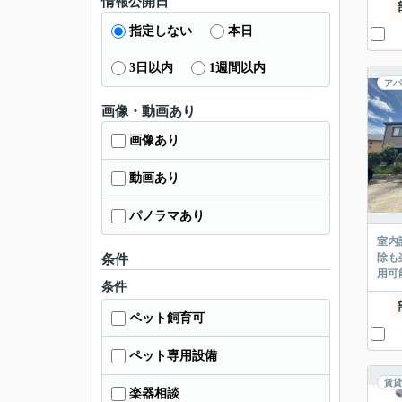
情報公開日
指定しない
本日
3日以内
1週間以内
アパ
画像・動画あり
画像あり
動画あり
パノラマあり
室内
除も
条件
用可
条件
ペット飼育可
ペット専用設備
賃貸
楽器相談