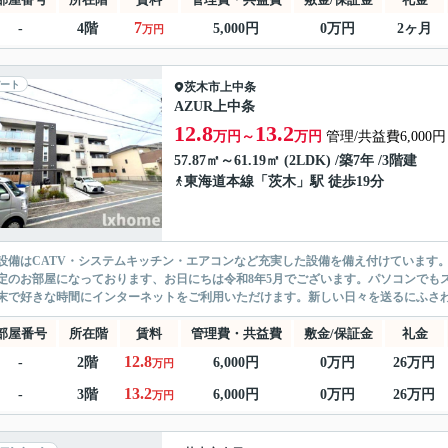
7
-
4階
5,000円
0万円
2ヶ月
万円
ート
茨木市
上中条
AZUR上中条
12.8
13.2
万円～
万円
管理/共益費6,000円
57.87㎡～61.19㎡ (2LDK) /築7年 /3階建
東海道本線
「
茨木
」駅 徒歩19分
設備はCATV・システムキッチン・エアコンなど充実した設備を備え付けています
定のお部屋になっております、お日にちは令和8年5月でございます。パソコンでも
末で好きな時間にインターネットをご利用いただけます。新しい日々を送るにふさわし
部屋番号
所在階
賃料
管理費・共益費
敷金/保証金
礼金
12.8
-
2階
6,000円
0万円
26万円
万円
13.2
-
3階
6,000円
0万円
26万円
万円