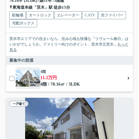
70.16㎡ (3LDK) /築31年 /5階建
東海道本線「茨木」駅 徒歩15分
駐輪場
オートロック
エレベーター
CATV
光ファイバー
宅配ボックス
茨木市エリアでの住まいなら、住み心地も快適な「リヴェール春日」は
いかがでしょうか。ファミリー向けのポイント、茨木市立茨木...
もっと
見る
募集中の部屋
4階
11.2万円
4階 / 70.16㎡ / 3LDK
一戸建て