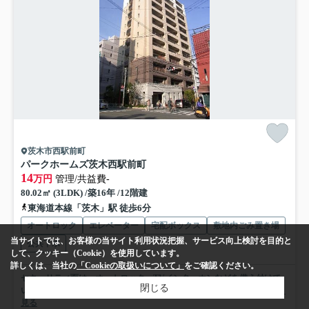
茨木市西駅前町
パークホームズ茨木西駅前町
14
万円
管理/共益費-
80.02㎡ (3LDK) /築16年 /12階建
東海道本線「茨木」駅 徒歩6分
オートロック
エレベーター
宅配ボックス
敷地内ごみ置き場
当サイトでは、お客様の当サイト利用状況把握、サービス向上検討を目的と
公共下水
して、クッキー（Cookie）を使用しています。
詳しくは、当社の
「Cookieの取扱いについて」
をご確認ください。
セキュリティ面は、オートロック・TVインターホンなどを備え付けて
閉じる
いるので安心して暮らせます。お風呂に入っているときに宅配...
もっと
見る