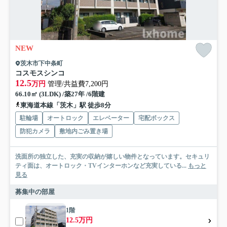
NEW
茨木市下中条町
コスモスシンコ
12.5
万円
管理/共益費7,200円
66.10㎡ (3LDK) /築27年 /6階建
東海道本線「茨木」駅 徒歩8分
駐輪場
オートロック
エレベーター
宅配ボックス
防犯カメラ
敷地内ごみ置き場
洗面所の独立した、充実の収納が嬉しい物件となっています。セキュリ
ティ面は、オートロック・TVインターホンなど充実している...
もっと
見る
募集中の部屋
1階
12.5万円