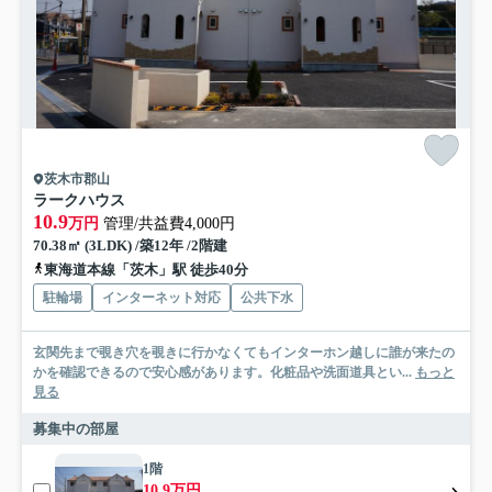
茨木市郡山
ラークハウス
10.9
万円
管理/共益費4,000円
70.38㎡ (3LDK) /築12年 /2階建
東海道本線「茨木」駅 徒歩40分
駐輪場
インターネット対応
公共下水
玄関先まで覗き穴を覗きに行かなくてもインターホン越しに誰が来たの
かを確認できるので安心感があります。化粧品や洗面道具とい...
もっと
見る
募集中の部屋
1階
10.9万円