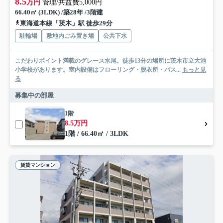
8.5
万円
管理/共益費5,000円
66.40㎡ (3LDK) /築28年 /3階建
東海道本線「茨木」駅 徒歩29分
駐輪場
敷地内ごみ置き場
公共下水
こだわりポイント満載のグレース水尾。徒歩13分の場所に茨木市立大池
小学校があります。室内設備はフローリング・脱衣所・バス...
もっと見
る
募集中の部屋
1階
8.5万円
1階 / 66.40㎡ / 3LDK
賃貸マンション