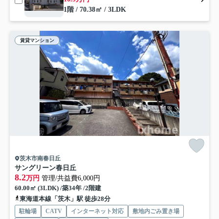
1階 / 70.38㎡ / 3LDK
賃貸マンション
茨木市南春日丘
サングリーン春日丘
8.2
万円
管理/共益費6,000円
60.00㎡ (3LDK) /築34年 /2階建
東海道本線「茨木」駅 徒歩28分
駐輪場
CATV
インターネット対応
敷地内ごみ置き場