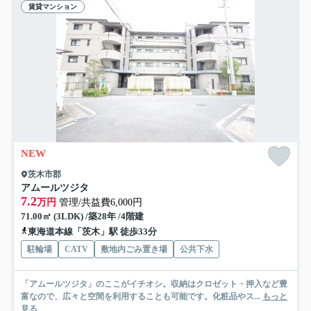
賃貸マンション
NEW
茨木市郡
アムールツジタ
7.2
万円
管理/共益費6,000円
71.00㎡ (3LDK) /築28年 /4階建
東海道本線「茨木」駅 徒歩33分
駐輪場
CATV
敷地内ごみ置き場
公共下水
「アムールツジタ」のここがイチオシ。収納はクロゼット・押入など豊
富なので、広々と空間を利用することも可能です。化粧品やス...
もっと
見る