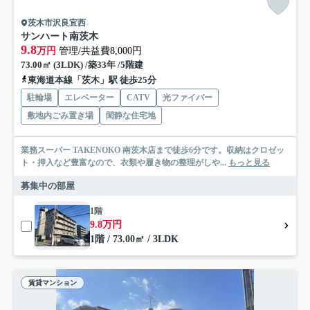
茨木市沢良宜西
サンハート南茨木
9.8
万円
管理/共益費8,000円
73.00㎡ (3LDK) /築33年 /5階建
東海道本線「茨木」駅 徒歩25分
駐輪場
エレベーター
CATV
光ファイバー
敷地内ごみ置き場
閑静な住宅地
業務スーパー TAKENOKO 南茨木店まで徒歩6分です。収納はクロゼッ
ト・押入など豊富なので、衣類や履き物の整理がしや...
もっと見る
募集中の部屋
1階
9.8万円
1階 / 73.00㎡ / 3LDK
賃貸マンション