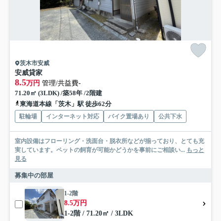
茨木市安威
安威貸家
8.5
万円
管理/共益費-
71.20㎡ (3LDK) /築58年 /2階建
東海道本線「茨木」駅 徒歩62分
駐輪場
インターネット対応
バイク置場あり
公共下水
室内設備はフローリング・洗面台・脱衣所などが揃っており、とても充
実しています。ペットの飼育が可能かどうかを事前にご相談い...
もっと
見る
募集中の部屋
1-2階
8.5万円
1-2階 / 71.20㎡ / 3LDK