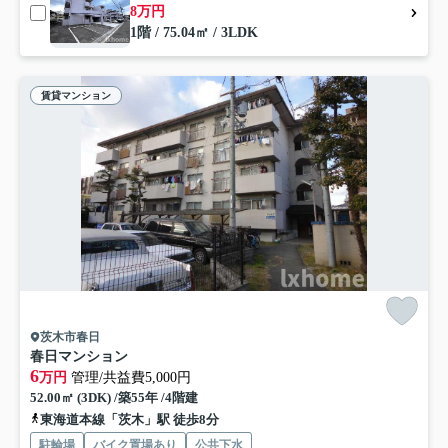
8万円
1階 / 75.04㎡ / 3LDK
賃貸マンション
茨木市春日
春日マンション
6
万円
管理/共益費5,000円
52.00㎡ (3DK) /築55年 /4階建
東海道本線「茨木」駅 徒歩8分
駐輪場
バイク置場あり
公共下水