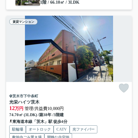
1階 / 66.10㎡ / 3LDK
賃貸マンション
茨木市下中条町
光栄ハイツ茨木
12
万円
管理/共益費10,000円
74.70㎡ (3LDK) /築38年 /3階建
東海道本線「茨木」駅 徒歩4分
駐輪場
オートロック
CATV
光ファイバー
敷地内ごみ置き場
閑静な住宅地