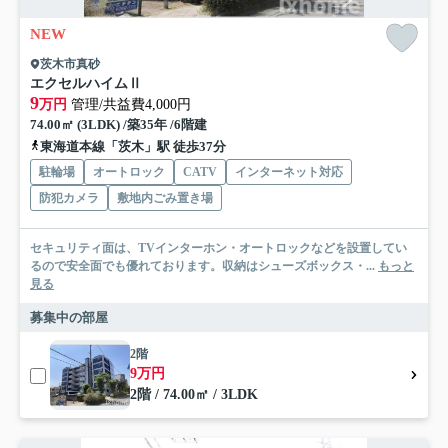
NEW
茨木市真砂
エクセルハイムⅡ
9
万円
管理/共益費4,000円
74.00㎡ (3LDK) /築35年 /6階建
東海道本線「茨木」駅 徒歩37分
駐輪場
オートロック
CATV
インターネット対応
防犯カメラ
敷地内ごみ置き場
セキュリティ面は、TVインターホン・オートロックなどを設置してい
るので安全面でも優れております。収納はシューズボックス・...
もっと
見る
募集中の部屋
2階
9万円
2階 / 74.00㎡ / 3LDK