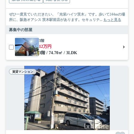
ぜひ一度見ていただきたい、「光栄ハイツ茨木」です。歩いて244mの場
所に、阪急オアシス 茨木駅前店があります。セキュリテ...
もっと見る
募集中の部屋
3階
12万円
3階 / 74.70㎡ / 3LDK
賃貸マンション