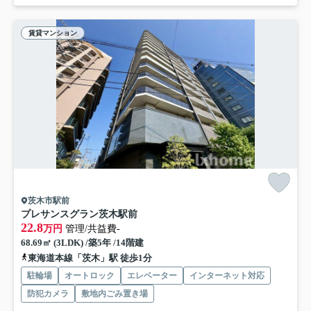
賃貸マンション
茨木市駅前
プレサンスグラン茨木駅前
22.8
万円
管理/共益費-
68.69㎡ (3LDK) /築5年 /14階建
東海道本線「茨木」駅 徒歩1分
駐輪場
オートロック
エレベーター
インターネット対応
防犯カメラ
敷地内ごみ置き場