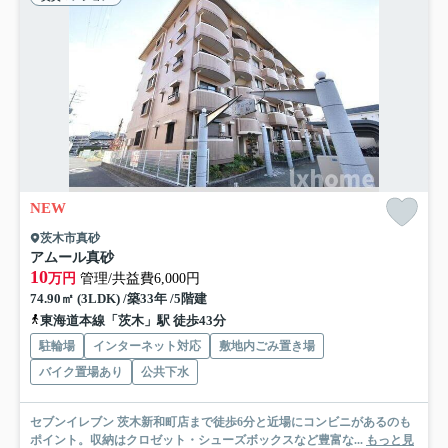
NEW
茨木市真砂
アムール真砂
10
万円
管理/共益費6,000円
74.90㎡ (3LDK) /築33年 /5階建
東海道本線「茨木」駅 徒歩43分
駐輪場
インターネット対応
敷地内ごみ置き場
バイク置場あり
公共下水
セブンイレブン 茨木新和町店まで徒歩6分と近場にコンビニがあるのも
ポイント。収納はクロゼット・シューズボックスなど豊富な...
もっと見