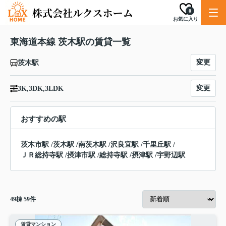
0
お気に入り
東海道本線 茨木駅の賃貸一覧
変更
茨木駅
変更
3K,3DK,3LDK
おすすめの駅
茨木市駅
/
茨木駅
/
南茨木駅
/
沢良宜駅
/
千里丘駅
/
ＪＲ総持寺駅
/
摂津市駅
/
総持寺駅
/
摂津駅
/
宇野辺駅
49
棟
59
件
賃貸マンション