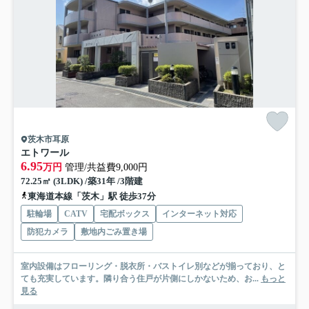
茨木市耳原
エトワール
6.95
万円
管理/共益費9,000円
72.25㎡ (3LDK) /築31年 /3階建
東海道本線「茨木」駅 徒歩37分
駐輪場
CATV
宅配ボックス
インターネット対応
防犯カメラ
敷地内ごみ置き場
室内設備はフローリング・脱衣所・バストイレ別などが揃っており、と
ても充実しています。隣り合う住戸が片側にしかないため、お...
もっと
見る