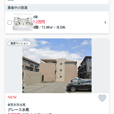
募集中の部屋
4階
7.2万円
4階 / 71.00㎡ / 3LDK
賃貸マンション
NEW
茨木市水尾
グレース水尾