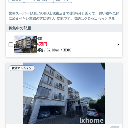
業務スーパーTAKENOKO上穂東店まで徒歩6分と近くて、買い物を気軽
に済ませたい主婦の方に嬉しい立地です。収納はクロゼ...
もっと見る
募集中の部屋
4階
6万円
4階 / 52.00㎡ / 3DK
賃貸マンション