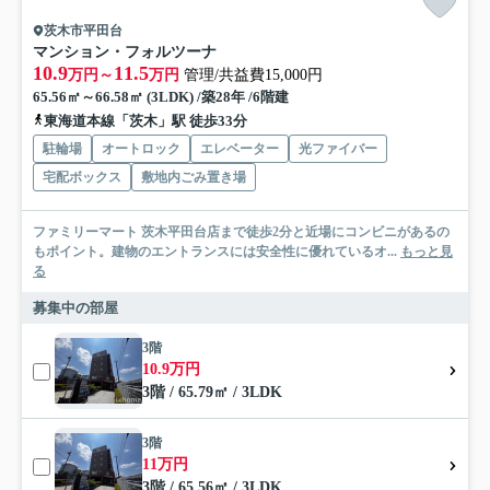
茨木市平田台
マンション・フォルツーナ
10.9
11.5
万円～
万円
管理/共益費15,000円
65.56㎡～66.58㎡ (3LDK) /築28年 /6階建
東海道本線「茨木」駅 徒歩33分
駐輪場
オートロック
エレベーター
光ファイバー
宅配ボックス
敷地内ごみ置き場
ファミリーマート 茨木平田台店まで徒歩2分と近場にコンビニがあるの
もポイント。建物のエントランスには安全性に優れているオ...
もっと見
る
募集中の部屋
3階
10.9万円
3階 / 65.79㎡ / 3LDK
3階
11万円
3階 / 65.56㎡ / 3LDK