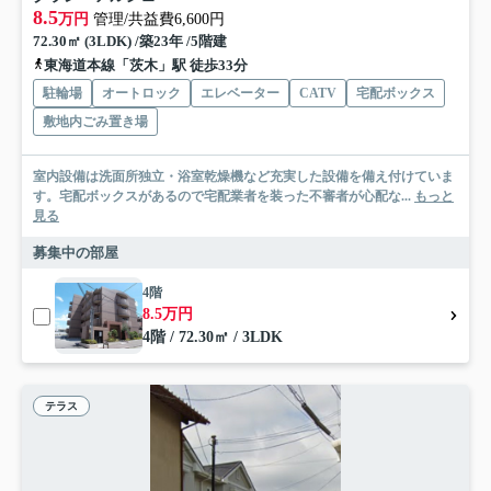
8.5
万円
管理/共益費6,600円
72.30㎡ (3LDK) /築23年 /5階建
東海道本線「茨木」駅 徒歩33分
駐輪場
オートロック
エレベーター
CATV
宅配ボックス
敷地内ごみ置き場
室内設備は洗面所独立・浴室乾燥機など充実した設備を備え付けていま
す。宅配ボックスがあるので宅配業者を装った不審者が心配な...
もっと
見る
募集中の部屋
4階
8.5万円
4階 / 72.30㎡ / 3LDK
テラス