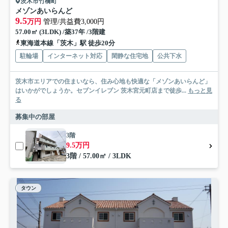
茨木市竹橋町
メゾンあいらんど
9.5
万円
管理/共益費3,000円
57.00㎡ (3LDK) /築37年 /3階建
東海道本線「茨木」駅 徒歩20分
駐輪場
インターネット対応
閑静な住宅地
公共下水
茨木市エリアでの住まいなら、住み心地も快適な「メゾンあいらんど」
はいかがでしょうか。セブンイレブン 茨木宮元町店まで徒歩...
もっと見
る
募集中の部屋
3階
9.5万円
3階 / 57.00㎡ / 3LDK
タウン