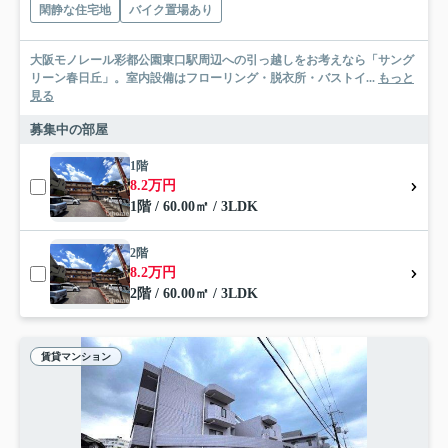
閑静な住宅地
バイク置場あり
大阪モノレール彩都公園東口駅周辺への引っ越しをお考えなら「サング
リーン春日丘」。室内設備はフローリング・脱衣所・バストイ...
もっと
見る
募集中の部屋
1階
8.2万円
1階 / 60.00㎡ / 3LDK
2階
8.2万円
2階 / 60.00㎡ / 3LDK
賃貸マンション