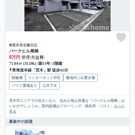
茨木市北春日丘
パークヒル尾崎
8
万円
管理/共益費-
75.04㎡ (3LDK) /築33年 /3階建
東海道本線「茨木」駅 徒歩42分
駐輪場
インターネット対応
敷地内ごみ置き場
バイク置場あり
公共下水
茨木市エリアでの住まいなら、住み心地も快適な「パークヒル尾崎」は
いかがでしょうか。室内設備はフローリング・脱衣所・バスト...
もっと
見る
募集中の部屋
1階