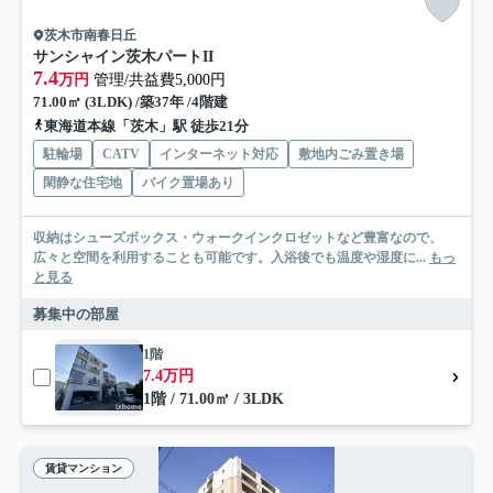
茨木市南春日丘
サンシャイン茨木パートII
7.4
万円
管理/共益費5,000円
71.00㎡ (3LDK) /築37年 /4階建
東海道本線「茨木」駅 徒歩21分
駐輪場
CATV
インターネット対応
敷地内ごみ置き場
閑静な住宅地
バイク置場あり
収納はシューズボックス・ウォークインクロゼットなど豊富なので、
広々と空間を利用することも可能です。入浴後でも温度や湿度に...
もっ
と見る
募集中の部屋
1階
7.4万円
1階 / 71.00㎡ / 3LDK
賃貸マンション