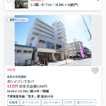
1-2階 / 87.73㎡ / 3LDK＋S(納戸)
賃貸マンション
NEW
茨木市双葉町
ボンメゾンフタバ
11
万円
管理/共益費8,000円
66.00㎡ (3LDK) /築29年 /7階建
東海道本線「茨木」駅 徒歩19分
駐輪場
オートロック
エレベーター
CATV
光ファイバー