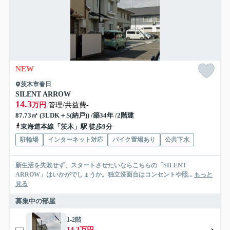
NEW
茨木市春日
SILENT ARROW
14.3
万円
管理/共益費-
87.73㎡ (3LDK＋S(納戸)) /築34年 /2階建
東海道本線「茨木」駅 徒歩9分
駐輪場
インターネット対応
バイク置場あり
公共下水
新生活を失敗せず、スタートさせたいならこちらの「SILENT
ARROW」はいかがでしょうか。独立洗面台はコンセントや照...
もっと
見る
募集中の部屋
1-2階
14.3万円