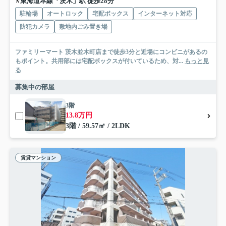
東海道本線「茨木」駅 徒歩28分
駐輪場
オートロック
宅配ボックス
インターネット対応
防犯カメラ
敷地内ごみ置き場
ファミリーマート 茨木並木町店まで徒歩3分と近場にコンビニがあるの
もポイント。共用部には宅配ボックスが付いているため、対...
もっと見
る
募集中の部屋
3階
13.8万円
3階 / 59.57㎡ / 2LDK
賃貸マンション