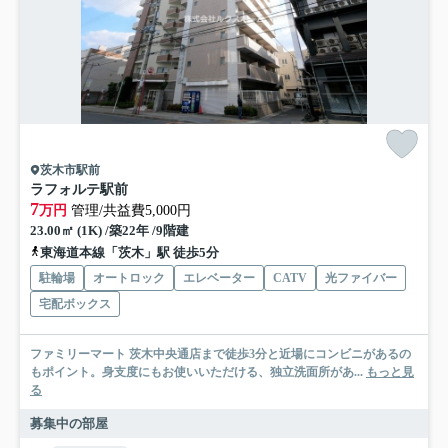
茨木市駅前
ラフォルテ駅前
7
万円
管理/共益費5,000円
23.00㎡ (1K) /築22年 /9階建
東海道本線「茨木」駅 徒歩5分
駐輪場
オートロック
エレベーター
CATV
光ファイバー
宅配ボックス
ファミリーマート 茨木中央通店まで徒歩3分と近場にコンビニがあるの
もポイント。身支度にもお使いいただける、独立洗面所があ...
もっと見
る
募集中の部屋