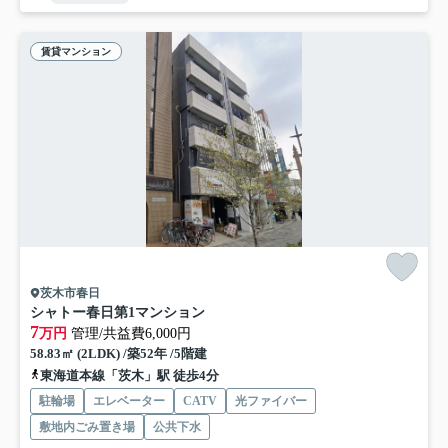
賃貸マンション
茨木市春日
シャトー春日第1マンション
7
万円
管理/共益費6,000円
58.83㎡ (2LDK) /築52年 /5階建
東海道本線「茨木」駅 徒歩4分
駐輪場
エレベーター
CATV
光ファイバー
敷地内ごみ置き場
公共下水