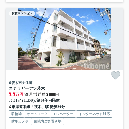
賃貸マンション
茨木市大住町
ステラガーデン茨木
9.9
万円
管理/共益費6,000円
37.31㎡ (1LDK) /築10年 /4階建
東海道本線「茨木」駅 徒歩20分
駐輪場
オートロック
エレベーター
インターネット対応
防犯カメラ
敷地内ごみ置き場