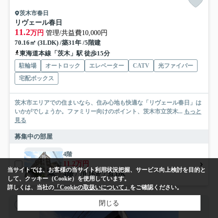
茨木市春日
リヴェール春日
11.2
万円
管理/共益費10,000円
70.16㎡ (3LDK) /築31年 /5階建
東海道本線「茨木」駅 徒歩15分
駐輪場
オートロック
エレベーター
CATV
光ファイバー
宅配ボックス
茨木市エリアでの住まいなら、住み心地も快適な「リヴェール春日」は
いかがでしょうか。ファミリー向けのポイント、茨木市立茨木...
もっと
見る
募集中の部屋
4階
11.2万円
当サイトでは、お客様の当サイト利用状況把握、サービス向上検討を目的と
4階 / 70.16㎡ / 3LDK
して、クッキー（Cookie）を使用しています。
詳しくは、当社の
「Cookieの取扱いについて」
をご確認ください。
閉じる
賃貸マンション