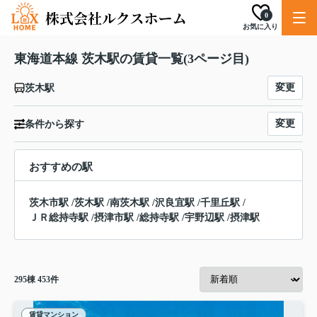
0
お気に入り
東海道本線 茨木駅の賃貸一覧(3ページ目)
変更
茨木駅
変更
条件から探す
おすすめの駅
茨木市駅
/
茨木駅
/
南茨木駅
/
沢良宜駅
/
千里丘駅
/
ＪＲ総持寺駅
/
摂津市駅
/
総持寺駅
/
宇野辺駅
/
摂津駅
295
棟
453
件
賃貸マンション