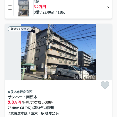
3階
5.2万円
3階 / 25.00㎡ / 1DK
賃貸マンション
茨木市沢良宜西
サンハート南茨木
9.8
万円
管理/共益費8,000円
73.00㎡ (3LDK) /築33年 /5階建
東海道本線「茨木」駅 徒歩25分