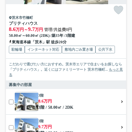
茨木市竹橋町
プリティハウス
8.6
9.7
万円～
万円
管理/共益費0円
58.00㎡～60.00㎡ (2DK) /築35年 /3階建
東海道本線「茨木」駅 徒歩20分
駐輪場
インターネット対応
敷地内ごみ置き場
公共下水
こだわりで選びたい方におすすめ。茨木市エリアで住まいをお探しなら
「プリティハウス」。近くにはファミリーマート 茨木竹橋町...
もっと見
る
募集中の部屋
3階
8.6万円
3階 / 58.00㎡ / 2DK
3階
9.7万円