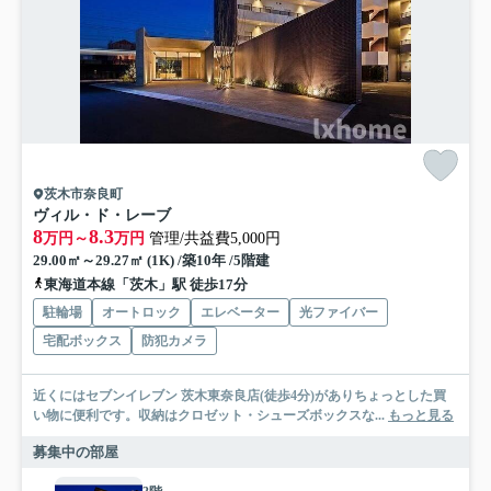
茨木市奈良町
ヴィル・ド・レーブ
8
8.3
万円～
万円
管理/共益費5,000円
29.00㎡～29.27㎡ (1K) /築10年 /5階建
東海道本線「茨木」駅 徒歩17分
駐輪場
オートロック
エレベーター
光ファイバー
宅配ボックス
防犯カメラ
近くにはセブンイレブン 茨木東奈良店(徒歩4分)がありちょっとした買
い物に便利です。収納はクロゼット・シューズボックスな...
もっと見る
募集中の部屋