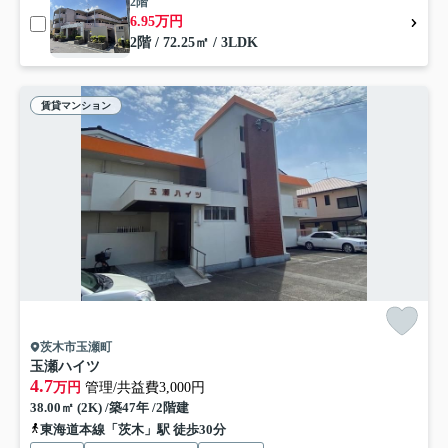
2階
6.95万円
2階 / 72.25㎡ / 3LDK
賃貸マンション
茨木市玉瀬町
玉瀬ハイツ
4.7
万円
管理/共益費3,000円
38.00㎡ (2K) /築47年 /2階建
東海道本線「茨木」駅 徒歩30分