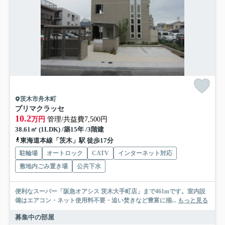
茨木市舟木町
プリマクラッセ
10.2
万円
管理/共益費7,500円
38.61㎡ (1LDK) /築15年 /3階建
東海道本線「茨木」駅 徒歩17分
駐輪場
オートロック
CATV
インターネット対応
敷地内ごみ置き場
公共下水
便利なスーパー「阪急オアシス 茨木大手町店」まで461mです。室内設
備はエアコン・ネット使用料不要・追い焚きなど豊富に揃...
もっと見る
募集中の部屋