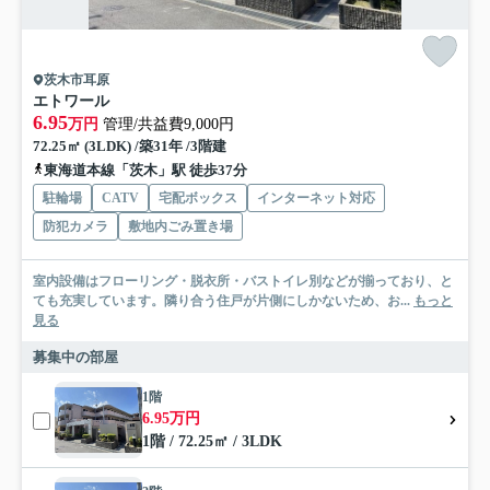
茨木市耳原
エトワール
6.95
万円
管理/共益費9,000円
72.25㎡ (3LDK) /築31年 /3階建
東海道本線「茨木」駅 徒歩37分
駐輪場
CATV
宅配ボックス
インターネット対応
防犯カメラ
敷地内ごみ置き場
室内設備はフローリング・脱衣所・バストイレ別などが揃っており、と
ても充実しています。隣り合う住戸が片側にしかないため、お...
もっと
見る
募集中の部屋
1階
6.95万円
1階 / 72.25㎡ / 3LDK