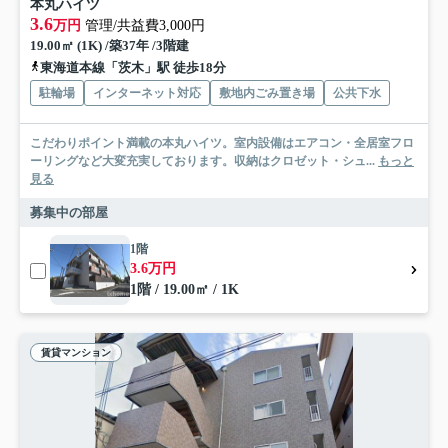
本丸ハイツ
3.6
万円
管理/共益費3,000円
19.00㎡ (1K) /築37年 /3階建
東海道本線「茨木」駅 徒歩18分
駐輪場
インターネット対応
敷地内ごみ置き場
公共下水
こだわりポイント満載の本丸ハイツ。室内設備はエアコン・全居室フロ
ーリングなど大変充実しております。収納はクロゼット・シュ...
もっと
見る
募集中の部屋
1階
3.6万円
1階 / 19.00㎡ / 1K
賃貸マンション