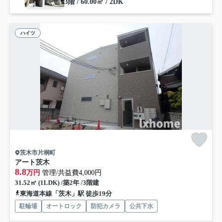
3階 / 60.00㎡ / 2DK
ハイツ
茨木市片桐町
アート茨木
8.8
万円
管理/共益費4,000円
31.52㎡ (1LDK) /築2年 /3階建
東海道本線「茨木」駅 徒歩19分
駐輪場
オートロック
防犯カメラ
公共下水