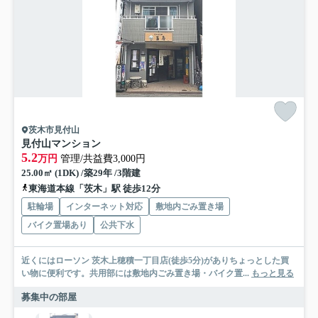
茨木市見付山
見付山マンション
5.2
万円
管理/共益費3,000円
25.00㎡ (1DK) /築29年 /3階建
東海道本線「茨木」駅 徒歩12分
駐輪場
インターネット対応
敷地内ごみ置き場
バイク置場あり
公共下水
近くにはローソン 茨木上穂積一丁目店(徒歩5分)がありちょっとした買
い物に便利です。共用部には敷地内ごみ置き場・バイク置...
もっと見る
募集中の部屋