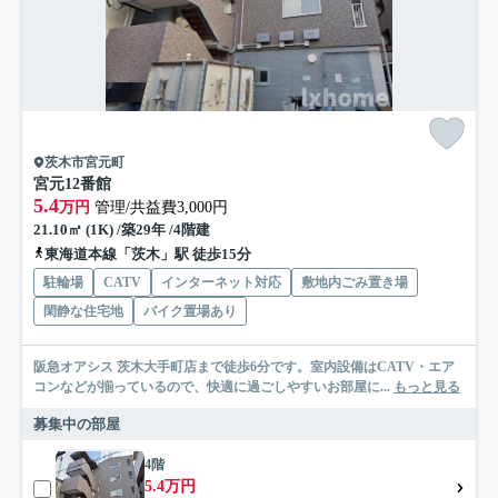
茨木市宮元町
宮元12番館
5.4
万円
管理/共益費3,000円
21.10㎡ (1K) /築29年 /4階建
東海道本線「茨木」駅 徒歩15分
駐輪場
CATV
インターネット対応
敷地内ごみ置き場
閑静な住宅地
バイク置場あり
阪急オアシス 茨木大手町店まで徒歩6分です。室内設備はCATV・エア
コンなどが揃っているので、快適に過ごしやすいお部屋に...
もっと見る
募集中の部屋
4階
5.4万円