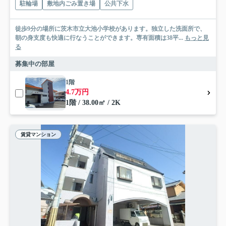
駐輪場
敷地内ごみ置き場
公共下水
徒歩9分の場所に茨木市立大池小学校があります。独立した洗面所で、
朝の身支度も快適に行なうことができます。専有面積は38平...
もっと見
る
募集中の部屋
1階
4.7万円
1階 / 38.00㎡ / 2K
賃貸マンション