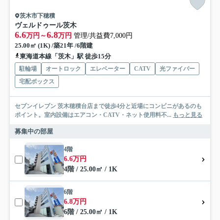
茨木市下穂積
ヴェルドゥール茨木
6.6
6.8
万円～
万円
管理/共益費7,000円
25.00㎡ (1K) /築21年 /6階建
東海道本線「茨木」駅 徒歩15分
駐輪場
オートロック
エレベーター
CATV
光ファイバー
宅配ボックス
セブンイレブン 茨木穂積台店まで徒歩4分と近場にコンビニがあるのも
ポイント。室内設備はエアコン・CATV・ネット使用料不...
もっと見る
募集中の部屋
4階
6.6万円
4階 / 25.00㎡ / 1K
6階
6.8万円
6階 / 25.00㎡ / 1K