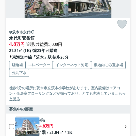
茨木市永代町
永代町壱番館
4.8
万円
管理/共益費5,000円
21.84㎡ (1K) /築25年 /6階建
東海道本線「茨木」駅 徒歩20分
駐輪場
エレベーター
インターネット対応
敷地内ごみ置き場
公共下水
徒歩9分の場所に茨木市立茨木小学校があります。室内設備はエアコ
ン・全居室フローリングなどが揃っており、とても充実していま...
もっ
と見る
募集中の部屋
4階
4.8万円
4階 / 21.84㎡ / 1K