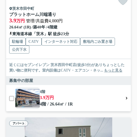
茨木市田中町
プラットホーム川端通り
3.9
万円
管理/共益費4,000円
26.64㎡ (1R) /築40年 /4階建
東海道本線「茨木」駅 徒歩23分
駐輪場
CATV
インターネット対応
敷地内ごみ置き場
公共下水
近くにはセブンイレブン 茨木西田中町店(徒歩3分)がありちょっとした
買い物に便利です。室内設備はCATV・エアコン・ネッ...
もっと見る
募集中の部屋
4階
3.9万円
4階 / 26.64㎡ / 1R
アパート