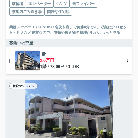
駐輪場
エレベーター
CATV
光ファイバー
敷地内ごみ置き場
閑静な住宅地
業務スーパー TAKENOKO 南茨木店まで徒歩6分です。収納はクロゼッ
ト・押入など豊富なので、衣類や履き物の整理がしや...
もっと見る
募集中の部屋
1階
9.8万円
1階 / 73.00㎡ / 3LDK
賃貸マンション