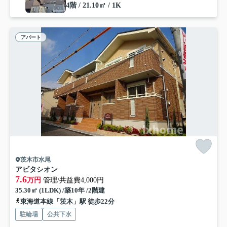
4階 / 21.10㎡ / 1K
アパート
茨木市水尾
アビタシオン
7.6
万円
管理/共益費4,000円
35.30㎡ (1LDK) /築10年 /2階建
東海道本線「茨木」駅 徒歩22分
駐輪場
公共下水