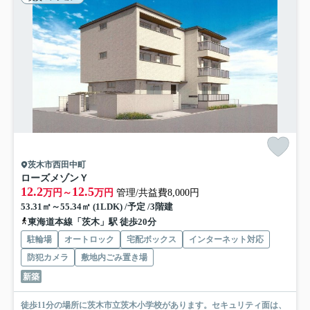
茨木市西田中町
ローズメゾンＹ
12.2
12.5
万円～
万円
管理/共益費8,000円
53.31㎡～55.34㎡ (1LDK) /予定 /3階建
東海道本線「茨木」駅 徒歩20分
駐輪場
オートロック
宅配ボックス
インターネット対応
防犯カメラ
敷地内ごみ置き場
新築
徒歩11分の場所に茨木市立茨木小学校があります。セキュリティ面は、