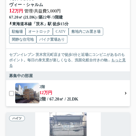
ヴィー・シャルム
12
万円
管理/共益費5,000円
67.20㎡ (2LDK) /築22年 /3階建
東海道本線「茨木」駅 徒歩15分
駐輪場
オートロック
CATV
敷地内ごみ置き場
閑静な住宅地
バイク置場あり
セブンイレブン 茨木宮元町店まで徒歩3分と近場にコンビニがあるのも
ポイント。毎日の身支度が楽しくなる、洗面化粧台付きの物...
もっと見
る
募集中の部屋
2階
12万円
2階 / 67.20㎡ / 2LDK
ハイツ